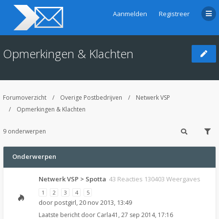
Aanmelden
Registreer
Opmerkingen & Klachten
Forumoverzicht
Overige Postbedrijven
Netwerk VSP
Opmerkingen & Klachten
9 onderwerpen
Onderwerpen
Netwerk VSP > Spotta
43 Reacties 130403 Weergaves
1
2
3
4
5
door
postgirl
,
20 nov 2013, 13:49
Laatste bericht door
Carla41
,
27 sep 2014, 17:16