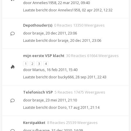
door
Annelies1958
,
22 mar 2012, 09:40
Laatste bericht door
Annelies1958
,
02 apr 2012, 12:32
Depothouder(s)
0 Reacties 13350 Weergaves
door
brasje
,
20 dec 2011, 23:06
Laatste bericht door
brasje
,
20 dec 2011, 23:06
mijn eerste VSP klacht
30 Reacties 61664 Weergaves
1
2
3
4
door
Marius
,
16 feb 2011, 15:40
Laatste bericht door
bucky666
,
28 sep 2011, 22:43
Telefonisch VSP
5 Reacties 17475 Weergaves
door
brasje
,
23 mei 2011, 21:10
Laatste bericht door
Doro
,
17 aug 2011, 21:14
Kerstpakket
8 Reacties 25539 Weergaves
door
jufbeanie
,
31 dec 2010, 14:09