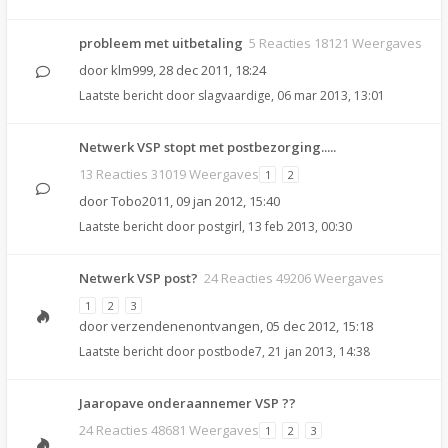
probleem met uitbetaling
5 Reacties 18121 Weergaves
door
klm999
,
28 dec 2011, 18:24
Laatste bericht door
slagvaardige
,
06 mar 2013, 13:01
Netwerk VSP stopt met postbezorging.....
13 Reacties 31019 Weergaves
1
2
door
Tobo2011
,
09 jan 2012, 15:40
Laatste bericht door
postgirl
,
13 feb 2013, 00:30
Netwerk VSP post?
24 Reacties 49206 Weergaves
1
2
3
door
verzendenenontvangen
,
05 dec 2012, 15:18
Laatste bericht door
postbode7
,
21 jan 2013, 14:38
Jaaropave onderaannemer VSP ??
24 Reacties 48681 Weergaves
1
2
3