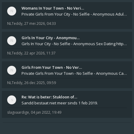
Womans In Your Town - No Veri…
Private Girls From Your City - No Selfie - Anonymous Adult Dating https://privatedates.live Private Girls In Your
NLTeddy
,
27 mei 2026, 04:33
Girls In Your City - Anonymou…
Girls In Your City - No Selfie - Anonymous Sex Dating https://SecretPrivat.com Womens In Your Town - Anonymous S
NLTeddy
,
22 apr 2026, 11:37
Girls From Your Town - No Ver…
Private Girls From Your Town - No Selfie - Anonymous Casual Dating https://PrivateLadyEscorts.com Private Lady In
NLTeddy
,
26 dec 2025, 09:59
Re: Wat is beter: Stukloon of…
Sandd bestaat niet meer sinds 1 feb 2019.
slagvaardige
,
04 jan 2022, 19:49