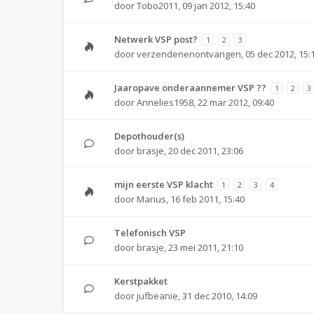
door
Tobo2011
,
09 jan 2012, 15:40
Netwerk VSP post?
1
2
3
door
verzendenenontvangen
,
05 dec 2012, 15:
Jaaropave onderaannemer VSP ??
1
2
3
door
Annelies1958
,
22 mar 2012, 09:40
Depothouder(s)
door
brasje
,
20 dec 2011, 23:06
mijn eerste VSP klacht
1
2
3
4
door
Marius
,
16 feb 2011, 15:40
Telefonisch VSP
door
brasje
,
23 mei 2011, 21:10
Kerstpakket
door
jufbeanie
,
31 dec 2010, 14:09