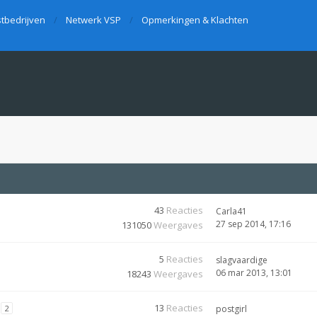
tbedrijven
Netwerk VSP
Opmerkingen & Klachten
43
Reacties
Carla41
27 sep 2014, 17:16
131050
Weergaves
5
Reacties
slagvaardige
06 mar 2013, 13:01
18243
Weergaves
13
Reacties
2
postgirl