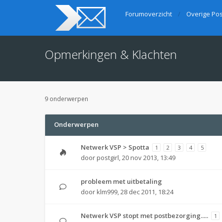
Forumoverzicht
Overige Pos
Opmerkingen & Klachten
9 onderwerpen
Onderwerpen
Netwerk VSP > Spotta
1
2
3
4
5
door
postgirl
,
20 nov 2013, 13:49
probleem met uitbetaling
door
klm999
,
28 dec 2011, 18:24
Netwerk VSP stopt met postbezorging.....
1