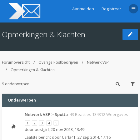
Aanmelden
Registreer
Opmerkingen & Klachten
Forumoverzicht
Overige Postbedrijven
Netwerk VSP
Opmerkingen & Klachten
9 onderwerpen
Onderwerpen
Netwerk VSP > Spotta
43 Reacties 134312 Weergaves
1
2
3
4
5
door
postgirl
,
20 nov 2013, 13:49
Laatste bericht door
Carla41
,
27 sep 2014, 17:16