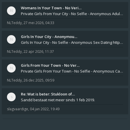
Womans In Your Town - No Veri…
Private Girls From Your City - No Selfie - Anonymous Adult Dating https://privatedates.live Private Girls In Your
NLTeddy
,
27 mei 2026, 04:33
Girls In Your City - Anonymou…
Girls In Your City - No Selfie - Anonymous Sex Dating https://SecretPrivat.com Womens In Your Town - Anonymous S
NLTeddy
,
22 apr 2026, 11:37
Girls From Your Town - No Ver…
Private Girls From Your Town - No Selfie - Anonymous Casual Dating https://PrivateLadyEscorts.com Private Lady In
NLTeddy
,
26 dec 2025, 09:59
Re: Wat is beter: Stukloon of…
Sandd bestaat niet meer sinds 1 feb 2019.
slagvaardige
,
04 jan 2022, 19:49