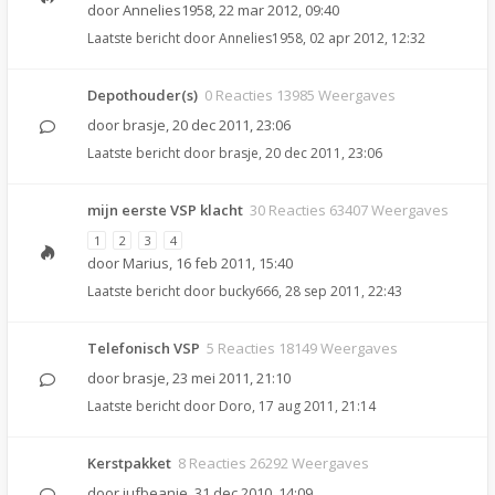
door
Annelies1958
,
22 mar 2012, 09:40
Laatste bericht door
Annelies1958
,
02 apr 2012, 12:32
Depothouder(s)
0 Reacties 13985 Weergaves
door
brasje
,
20 dec 2011, 23:06
Laatste bericht door
brasje
,
20 dec 2011, 23:06
mijn eerste VSP klacht
30 Reacties 63407 Weergaves
1
2
3
4
door
Marius
,
16 feb 2011, 15:40
Laatste bericht door
bucky666
,
28 sep 2011, 22:43
Telefonisch VSP
5 Reacties 18149 Weergaves
door
brasje
,
23 mei 2011, 21:10
Laatste bericht door
Doro
,
17 aug 2011, 21:14
Kerstpakket
8 Reacties 26292 Weergaves
door
jufbeanie
,
31 dec 2010, 14:09