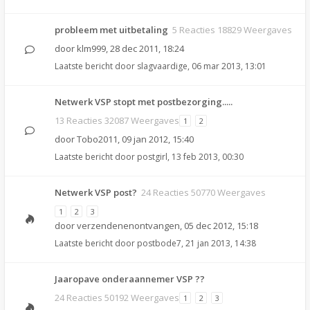
probleem met uitbetaling
5 Reacties 18829 Weergaves
door
klm999
,
28 dec 2011, 18:24
Laatste bericht door
slagvaardige
,
06 mar 2013, 13:01
Netwerk VSP stopt met postbezorging.....
13 Reacties 32087 Weergaves
1
2
door
Tobo2011
,
09 jan 2012, 15:40
Laatste bericht door
postgirl
,
13 feb 2013, 00:30
Netwerk VSP post?
24 Reacties 50770 Weergaves
1
2
3
door
verzendenenontvangen
,
05 dec 2012, 15:18
Laatste bericht door
postbode7
,
21 jan 2013, 14:38
Jaaropave onderaannemer VSP ??
24 Reacties 50192 Weergaves
1
2
3