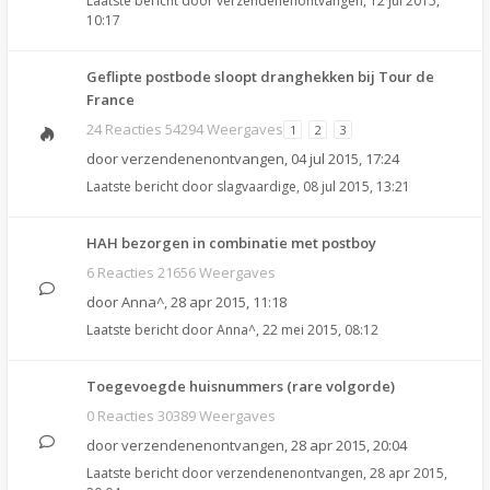
Laatste bericht door
verzendenenontvangen
,
12 jul 2015,
10:17
Geflipte postbode sloopt dranghekken bij Tour de
France
24 Reacties 54294 Weergaves
1
2
3
door
verzendenenontvangen
,
04 jul 2015, 17:24
Laatste bericht door
slagvaardige
,
08 jul 2015, 13:21
HAH bezorgen in combinatie met postboy
6 Reacties 21656 Weergaves
door
Anna^
,
28 apr 2015, 11:18
Laatste bericht door
Anna^
,
22 mei 2015, 08:12
Toegevoegde huisnummers (rare volgorde)
0 Reacties 30389 Weergaves
door
verzendenenontvangen
,
28 apr 2015, 20:04
Laatste bericht door
verzendenenontvangen
,
28 apr 2015,