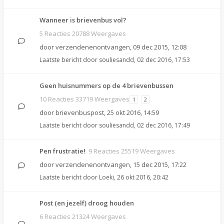
Wanneer is brievenbus vol?
5 Reacties 20788 Weergaves
door
verzendenenontvangen
,
09 dec 2015, 12:08
Laatste bericht door
souliesandd
,
02 dec 2016, 17:53
Geen huisnummers op de 4 brievenbussen
10 Reacties 33719 Weergaves
1
2
door
brievenbuspost
,
25 okt 2016, 14:59
Laatste bericht door
souliesandd
,
02 dec 2016, 17:49
Pen frustratie!
9 Reacties 25519 Weergaves
door
verzendenenontvangen
,
15 dec 2015, 17:22
Laatste bericht door
Loeki
,
26 okt 2016, 20:42
Post (en jezelf) droog houden
6 Reacties 21324 Weergaves