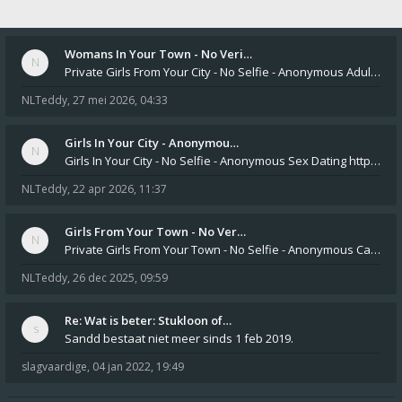
Womans In Your Town - No Veri…
Private Girls From Your City - No Selfie - Anonymous Adult Dating https://privatedates.live Private Girls In Your
NLTeddy
,
27 mei 2026, 04:33
Girls In Your City - Anonymou…
Girls In Your City - No Selfie - Anonymous Sex Dating https://SecretPrivat.com Womens In Your Town - Anonymous S
NLTeddy
,
22 apr 2026, 11:37
Girls From Your Town - No Ver…
Private Girls From Your Town - No Selfie - Anonymous Casual Dating https://PrivateLadyEscorts.com Private Lady In
NLTeddy
,
26 dec 2025, 09:59
Re: Wat is beter: Stukloon of…
Sandd bestaat niet meer sinds 1 feb 2019.
slagvaardige
,
04 jan 2022, 19:49