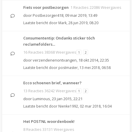
Fiets voor postbezorgen
1 Reacties 22086 Weergaves
door
Postbezorger418
,
09 mar 2019, 13:49
Laatste bericht door
Mark
,
28 jun 2019, 08:20
Consumententip: Ondanks sticker tóch
reclamefolders...
16 Reacties 38368 Weergaves
1
2
door
verzendenenontvangen
,
18 okt 2014, 22:35
Laatste bericht door
postmaster
,
13 mei 2018, 06:58
Ecco schoenen brief, wanneer?
13 Reacties 36242 Weergaves
1
2
door
Luminous
,
23 jan 2015, 22:21
Laatste bericht door
Nienke1992
,
02 mar 2018, 16:04
Het POSTNL woordenboek!
8 Reacties 33131 Weergaves