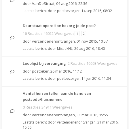
door
VanDeStraat
,
04 aug 2016, 22:36
Laatste bericht door
postbezorger
,
14 sep 2016, 08:32
Deur staat open: Hoe bezorg je de post?
16 Reacties 46052 Weergaves
1
2
door
verzendenenontvangen
,
01 nov 2015, 10:57
Laatste bericht door
MistiekNL
,
26 aug 2016, 18:40
Looplijst bij vervanging
2 Reacties 16693 Weergaves
door
postbiker
,
26 mar 2016, 11:12
Laatste bericht door
postbezorger
,
14 jun 2016, 11:04
Aantal huizen tellen aan de hand van
postcode/huisnummer
0 Reacties 34911 Weergaves
door
verzendenenontvangen
,
31 mar 2016, 15:55
Laatste bericht door
verzendenenontvangen
,
31 mar 2016,
15:55