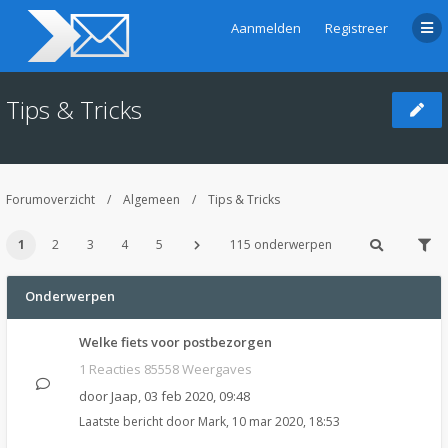
Aanmelden
Registreer
Tips & Tricks
Forumoverzicht
Algemeen
Tips & Tricks
1
2
3
4
5
115 onderwerpen
Onderwerpen
Welke fiets voor postbezorgen
1 Reacties 85558 Weergaves
door
Jaap
,
03 feb 2020, 09:48
Laatste bericht door
Mark
,
10 mar 2020, 18:53