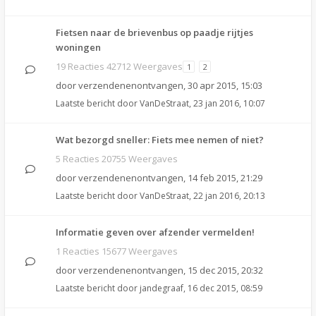
Fietsen naar de brievenbus op paadje rijtjes
woningen
19 Reacties 42712 Weergaves
1
2
door
verzendenenontvangen
,
30 apr 2015, 15:03
Laatste bericht door
VanDeStraat
,
23 jan 2016, 10:07
Wat bezorgd sneller: Fiets mee nemen of niet?
5 Reacties 20755 Weergaves
door
verzendenenontvangen
,
14 feb 2015, 21:29
Laatste bericht door
VanDeStraat
,
22 jan 2016, 20:13
Informatie geven over afzender vermelden!
1 Reacties 15677 Weergaves
door
verzendenenontvangen
,
15 dec 2015, 20:32
Laatste bericht door
jandegraaf
,
16 dec 2015, 08:59