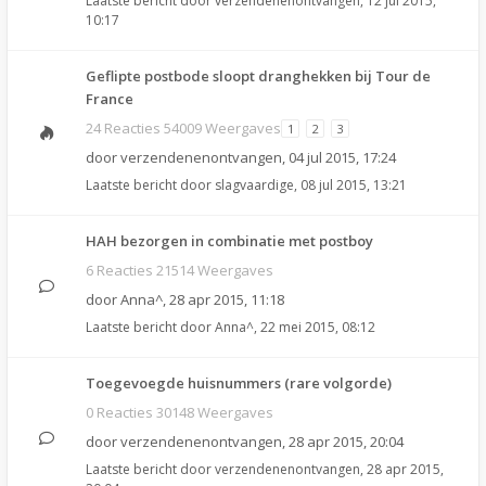
Laatste bericht door
verzendenenontvangen
,
12 jul 2015,
10:17
Geflipte postbode sloopt dranghekken bij Tour de
France
24 Reacties 54009 Weergaves
1
2
3
door
verzendenenontvangen
,
04 jul 2015, 17:24
Laatste bericht door
slagvaardige
,
08 jul 2015, 13:21
HAH bezorgen in combinatie met postboy
6 Reacties 21514 Weergaves
door
Anna^
,
28 apr 2015, 11:18
Laatste bericht door
Anna^
,
22 mei 2015, 08:12
Toegevoegde huisnummers (rare volgorde)
0 Reacties 30148 Weergaves
door
verzendenenontvangen
,
28 apr 2015, 20:04
Laatste bericht door
verzendenenontvangen
,
28 apr 2015,