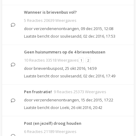
Wanneer is brievenbus vol?
5 Reacties 20639 Weergaves
door
verzendenenontvangen
,
09 dec 2015, 12:08
Laatste bericht door
souliesandd
,
02 dec 2016, 17:53
Geen huisnummers op de 4 brievenbussen
10 Reacties 33518 Weergaves
1
2
door
brievenbuspost
,
25 okt 2016, 14:59
Laatste bericht door
souliesandd
,
02 dec 2016, 17:49
Pen frustratie!
9 Reacties 25373 Weergaves
door
verzendenenontvangen
,
15 dec 2015, 17:22
Laatste bericht door
Loeki
,
26 okt 2016, 20:42
Post (en jezelf) droog houden
6 Reacties 21189 Weergaves