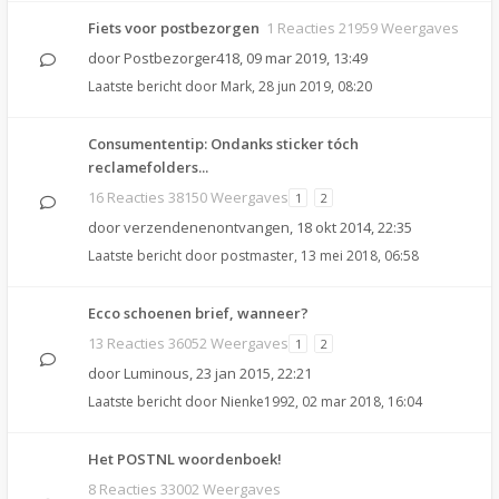
Fiets voor postbezorgen
1 Reacties 21959 Weergaves
door
Postbezorger418
,
09 mar 2019, 13:49
Laatste bericht door
Mark
,
28 jun 2019, 08:20
Consumententip: Ondanks sticker tóch
reclamefolders...
16 Reacties 38150 Weergaves
1
2
door
verzendenenontvangen
,
18 okt 2014, 22:35
Laatste bericht door
postmaster
,
13 mei 2018, 06:58
Ecco schoenen brief, wanneer?
13 Reacties 36052 Weergaves
1
2
door
Luminous
,
23 jan 2015, 22:21
Laatste bericht door
Nienke1992
,
02 mar 2018, 16:04
Het POSTNL woordenboek!
8 Reacties 33002 Weergaves