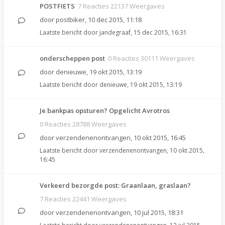
POSTFIETS
7 Reacties 22137 Weergaves
door
postbiker
,
10 dec 2015, 11:18
Laatste bericht door
jandegraaf
,
15 dec 2015, 16:31
onderscheppen post
0 Reacties 30111 Weergaves
door
denieuwe
,
19 okt 2015, 13:19
Laatste bericht door
denieuwe
,
19 okt 2015, 13:19
Je bankpas opsturen? Opgelicht Avrotros
0 Reacties 28788 Weergaves
door
verzendenenontvangen
,
10 okt 2015, 16:45
Laatste bericht door
verzendenenontvangen
,
10 okt 2015,
16:45
Verkeerd bezorgde post: Graanlaan, graslaan?
7 Reacties 22441 Weergaves
door
verzendenenontvangen
,
10 jul 2015, 18:31