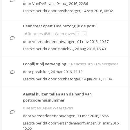
door
VanDeStraat
,
04 aug 2016, 22:36
Laatste bericht door
postbezorger
,
14 sep 2016, 08:32
Deur staat open: Hoe bezorg je de post?
16 Reacties 45811 Weergaves
1
2
door
verzendenenontvangen
,
01 nov 2015, 10:57
Laatste bericht door
MistiekNL
,
26 aug 2016, 18:40
Looplijst bij vervanging
2 Reacties 16571 Weergaves
door
postbiker
,
26 mar 2016, 11:12
Laatste bericht door
postbezorger
,
14 jun 2016, 11:04
Aantal huizen tellen aan de hand van
postcode/huisnummer
0 Reacties 34680 Weergaves
door
verzendenenontvangen
,
31 mar 2016, 15:55
Laatste bericht door
verzendenenontvangen
,
31 mar 2016,
15:55