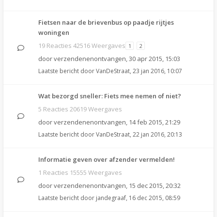
Fietsen naar de brievenbus op paadje rijtjes
woningen
19 Reacties 42516 Weergaves
1
2
door
verzendenenontvangen
,
30 apr 2015, 15:03
Laatste bericht door
VanDeStraat
,
23 jan 2016, 10:07
Wat bezorgd sneller: Fiets mee nemen of niet?
5 Reacties 20619 Weergaves
door
verzendenenontvangen
,
14 feb 2015, 21:29
Laatste bericht door
VanDeStraat
,
22 jan 2016, 20:13
Informatie geven over afzender vermelden!
1 Reacties 15555 Weergaves
door
verzendenenontvangen
,
15 dec 2015, 20:32
Laatste bericht door
jandegraaf
,
16 dec 2015, 08:59