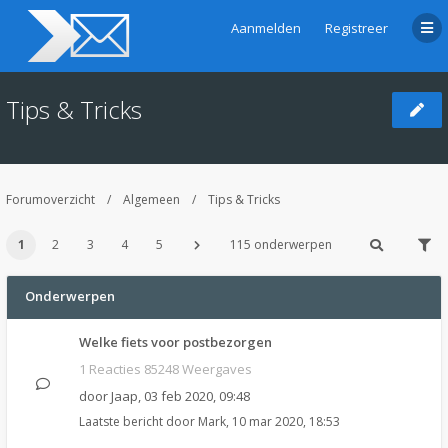
Aanmelden
Registreer
Tips & Tricks
Forumoverzicht
Algemeen
Tips & Tricks
1
2
3
4
5
115 onderwerpen
Onderwerpen
Welke fiets voor postbezorgen
1 Reacties 85248 Weergaves
door
Jaap
,
03 feb 2020, 09:48
Laatste bericht door
Mark
,
10 mar 2020, 18:53