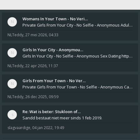
Womans In Your Town - No Veri…
Private Girls From Your City - No Selfie - Anonymous Adult Dating https://privatedates.live Private Girls In Your
NLTeddy
,
27 mei 2026, 04:33
Girls In Your City - Anonymou…
Girls In Your City - No Selfie - Anonymous Sex Dating https://SecretPrivat.com Womens In Your Town - Anonymous S
NLTeddy
,
22 apr 2026, 11:37
Girls From Your Town - No Ver…
Private Girls From Your Town - No Selfie - Anonymous Casual Dating https://PrivateLadyEscorts.com Private Lady In
NLTeddy
,
26 dec 2025, 09:59
Re: Wat is beter: Stukloon of…
Sandd bestaat niet meer sinds 1 feb 2019.
slagvaardige
,
04 jan 2022, 19:49