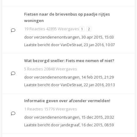
Fietsen naar de brievenbus op paadje rijtjes
woningen
19 Reacties 42895 Weergaves
1
2
door
verzendenenontvangen
,
30 apr 2015, 15:03
Laatste bericht door
VanDeStraat
,
23 jan 2016, 10:07
Wat bezorgd sneller: Fiets mee nemen of niet?
5 Reacties 20848 Weergaves
door
verzendenenontvangen
,
14 feb 2015, 21:29
Laatste bericht door
VanDeStraat
,
22 jan 2016, 20:13
Informatie geven over afzender vermelden!
1 Reacties 15776 Weergaves
door
verzendenenontvangen
,
15 dec 2015, 20:32
Laatste bericht door
jandegraaf
,
16 dec 2015, 08:59