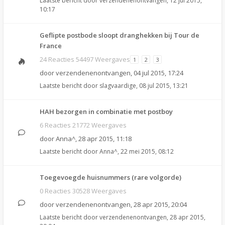
Laatste bericht door
verzendenenontvangen
,
12 jul 2015,
10:17
Geflipte postbode sloopt dranghekken bij Tour de
France
24 Reacties 54497 Weergaves
1
2
3
door
verzendenenontvangen
,
04 jul 2015, 17:24
Laatste bericht door
slagvaardige
,
08 jul 2015, 13:21
HAH bezorgen in combinatie met postboy
6 Reacties 21772 Weergaves
door
Anna^
,
28 apr 2015, 11:18
Laatste bericht door
Anna^
,
22 mei 2015, 08:12
Toegevoegde huisnummers (rare volgorde)
0 Reacties 30528 Weergaves
door
verzendenenontvangen
,
28 apr 2015, 20:04
Laatste bericht door
verzendenenontvangen
,
28 apr 2015,