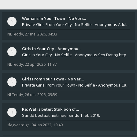
Womans In Your Town - No Veri…
Private Girls From Your City - No Selfie - Anonymous Adult Dating https://privatedates.live Private Girls In Your
NLTeddy
,
27 mei 2026, 04:33
Girls In Your City - Anonymou…
Girls In Your City - No Selfie - Anonymous Sex Dating https://SecretPrivat.com Womens In Your Town - Anonymous S
NLTeddy
,
22 apr 2026, 11:37
Girls From Your Town - No Ver…
Private Girls From Your Town - No Selfie - Anonymous Casual Dating https://PrivateLadyEscorts.com Private Lady In
NLTeddy
,
26 dec 2025, 09:59
Re: Wat is beter: Stukloon of…
Sandd bestaat niet meer sinds 1 feb 2019.
slagvaardige
,
04 jan 2022, 19:49