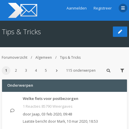
Aanmelden
Registreer
Tips & Tricks
Forumoverzicht
Algemeen
Tips & Tricks
1
2
3
4
5
115 onderwerpen
Onderwerpen
Welke fiets voor postbezorgen
1 Reacties 85790 Weergaves
door
Jaap
,
03 feb 2020, 09:48
Laatste bericht door
Mark
,
10 mar 2020, 18:53