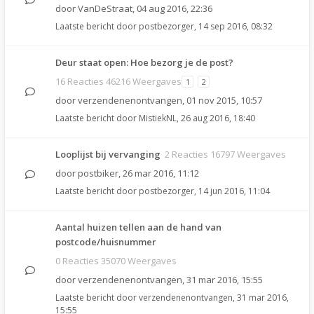
door
VanDeStraat
,
04 aug 2016, 22:36
Laatste bericht door
postbezorger
,
14 sep 2016, 08:32
Deur staat open: Hoe bezorg je de post?
16 Reacties 46216 Weergaves
1
2
door
verzendenenontvangen
,
01 nov 2015, 10:57
Laatste bericht door
MistiekNL
,
26 aug 2016, 18:40
Looplijst bij vervanging
2 Reacties 16797 Weergaves
door
postbiker
,
26 mar 2016, 11:12
Laatste bericht door
postbezorger
,
14 jun 2016, 11:04
Aantal huizen tellen aan de hand van
postcode/huisnummer
0 Reacties 35070 Weergaves
door
verzendenenontvangen
,
31 mar 2016, 15:55
Laatste bericht door
verzendenenontvangen
,
31 mar 2016,
15:55