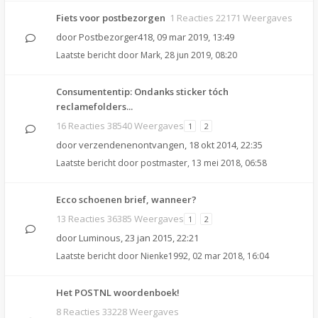
Fiets voor postbezorgen
1 Reacties 22171 Weergaves
door
Postbezorger418
,
09 mar 2019, 13:49
Laatste bericht door
Mark
,
28 jun 2019, 08:20
Consumententip: Ondanks sticker tóch
reclamefolders...
16 Reacties 38540 Weergaves
1
2
door
verzendenenontvangen
,
18 okt 2014, 22:35
Laatste bericht door
postmaster
,
13 mei 2018, 06:58
Ecco schoenen brief, wanneer?
13 Reacties 36385 Weergaves
1
2
door
Luminous
,
23 jan 2015, 22:21
Laatste bericht door
Nienke1992
,
02 mar 2018, 16:04
Het POSTNL woordenboek!
8 Reacties 33228 Weergaves