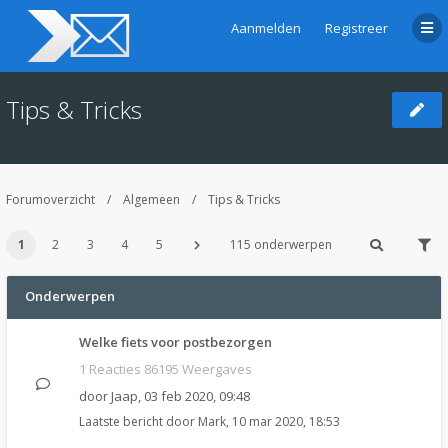
Aanmelden
Registreer
Tips & Tricks
Forumoverzicht
Algemeen
Tips & Tricks
1
2
3
4
5
115 onderwerpen
Onderwerpen
Welke fiets voor postbezorgen
1 Reacties 86195 Weergaves
door
Jaap
,
03 feb 2020, 09:48
Laatste bericht door
Mark
,
10 mar 2020, 18:53