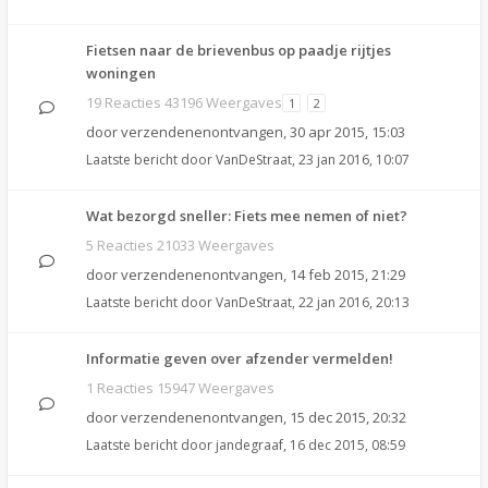
Fietsen naar de brievenbus op paadje rijtjes
woningen
19 Reacties 43196 Weergaves
1
2
door
verzendenenontvangen
,
30 apr 2015, 15:03
Laatste bericht door
VanDeStraat
,
23 jan 2016, 10:07
Wat bezorgd sneller: Fiets mee nemen of niet?
5 Reacties 21033 Weergaves
door
verzendenenontvangen
,
14 feb 2015, 21:29
Laatste bericht door
VanDeStraat
,
22 jan 2016, 20:13
Informatie geven over afzender vermelden!
1 Reacties 15947 Weergaves
door
verzendenenontvangen
,
15 dec 2015, 20:32
Laatste bericht door
jandegraaf
,
16 dec 2015, 08:59