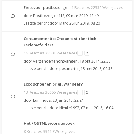
Fiets voor postbezorgen
1 Reacties 22339 Weergaves
door
Postbezorger418
,
09 mar 2019, 13:49
Laatste bericht door
Mark
,
28 jun 2019, 08:20
Consumententip: Ondanks sticker tóch
reclamefolders...
16 Reacties 38801 Weergaves
1
2
door
verzendenenontvangen
,
18 okt 2014, 22:35
Laatste bericht door
postmaster
,
13 mei 2018, 06:58
Ecco schoenen brief, wanneer?
13 Reacties 36666 Weergaves
1
2
door
Luminous
,
23 jan 2015, 22:21
Laatste bericht door
Nienke1992
,
02 mar 2018, 16:04
Het POSTNL woordenboek!
8 Reacties 33419 Weergaves