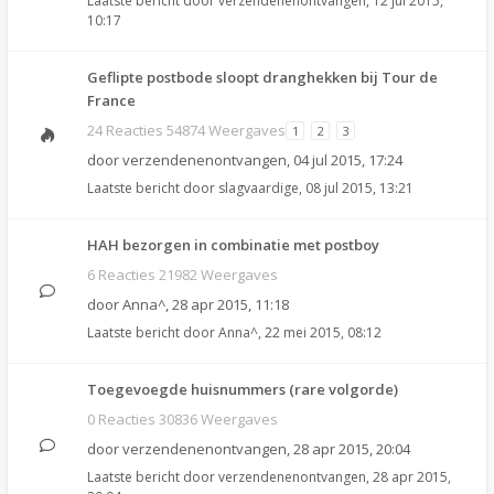
Laatste bericht door
verzendenenontvangen
,
12 jul 2015,
10:17
Geflipte postbode sloopt dranghekken bij Tour de
France
24 Reacties 54874 Weergaves
1
2
3
door
verzendenenontvangen
,
04 jul 2015, 17:24
Laatste bericht door
slagvaardige
,
08 jul 2015, 13:21
HAH bezorgen in combinatie met postboy
6 Reacties 21982 Weergaves
door
Anna^
,
28 apr 2015, 11:18
Laatste bericht door
Anna^
,
22 mei 2015, 08:12
Toegevoegde huisnummers (rare volgorde)
0 Reacties 30836 Weergaves
door
verzendenenontvangen
,
28 apr 2015, 20:04
Laatste bericht door
verzendenenontvangen
,
28 apr 2015,