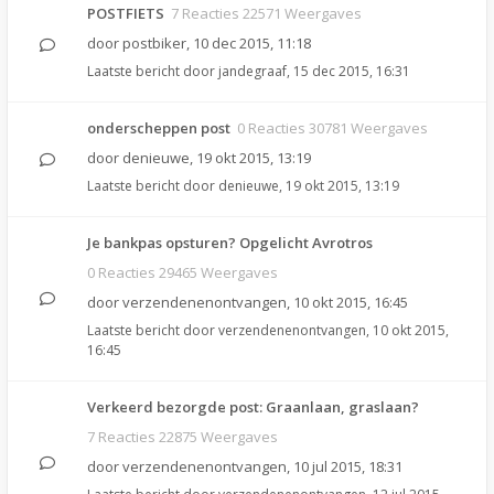
POSTFIETS
7 Reacties 22571 Weergaves
door
postbiker
,
10 dec 2015, 11:18
Laatste bericht door
jandegraaf
,
15 dec 2015, 16:31
onderscheppen post
0 Reacties 30781 Weergaves
door
denieuwe
,
19 okt 2015, 13:19
Laatste bericht door
denieuwe
,
19 okt 2015, 13:19
Je bankpas opsturen? Opgelicht Avrotros
0 Reacties 29465 Weergaves
door
verzendenenontvangen
,
10 okt 2015, 16:45
Laatste bericht door
verzendenenontvangen
,
10 okt 2015,
16:45
Verkeerd bezorgde post: Graanlaan, graslaan?
7 Reacties 22875 Weergaves
door
verzendenenontvangen
,
10 jul 2015, 18:31