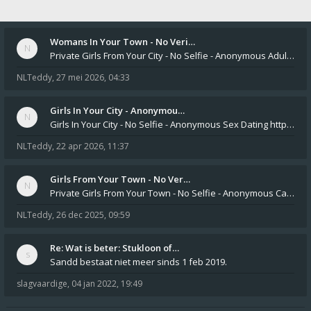
Womans In Your Town - No Veri…
Private Girls From Your City - No Selfie - Anonymous Adult Dating https://privatedates.live Private Girls In Your
NLTeddy
,
27 mei 2026, 04:33
Girls In Your City - Anonymou…
Girls In Your City - No Selfie - Anonymous Sex Dating https://SecretPrivat.com Womens In Your Town - Anonymous S
NLTeddy
,
22 apr 2026, 11:37
Girls From Your Town - No Ver…
Private Girls From Your Town - No Selfie - Anonymous Casual Dating https://PrivateLadyEscorts.com Private Lady In
NLTeddy
,
26 dec 2025, 09:59
Re: Wat is beter: Stukloon of…
Sandd bestaat niet meer sinds 1 feb 2019.
slagvaardige
,
04 jan 2022, 19:49