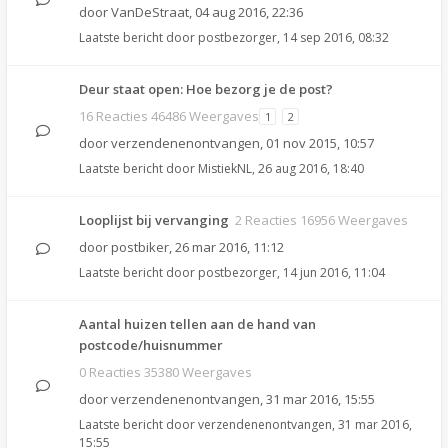
door
VanDeStraat
,
04 aug 2016, 22:36
Laatste bericht door
postbezorger
,
14 sep 2016, 08:32
Deur staat open: Hoe bezorg je de post?
16 Reacties 46486 Weergaves
1
2
door
verzendenenontvangen
,
01 nov 2015, 10:57
Laatste bericht door
MistiekNL
,
26 aug 2016, 18:40
Looplijst bij vervanging
2 Reacties 16956 Weergaves
door
postbiker
,
26 mar 2016, 11:12
Laatste bericht door
postbezorger
,
14 jun 2016, 11:04
Aantal huizen tellen aan de hand van
postcode/huisnummer
0 Reacties 35380 Weergaves
door
verzendenenontvangen
,
31 mar 2016, 15:55
Laatste bericht door
verzendenenontvangen
,
31 mar 2016,
15:55