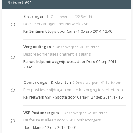
Netwerk VSP
Ervaringen
11 Onderwerpen 422 Berichten
Deel je ervaringen met Netwerk VSP
Re: Sentiment topic
door
Carla41
05 sep 2014, 12:40
Vergoedingen
4 Onderwerpen 58 Berichten
Bespreek hier alles omtrent je salaris
Re: wie helpt mij wegwijs wor…
door
Doro
06 sep 2011,
20:45
Opmerkingen & Klachten
9 Onderwerpen 161 Berichten
Een positieve bijdragen om de bezorging te verbeteren
Re: Netwerk VSP > Spotta
door
Carla41
27 sep 2014, 17:16
VSP Postbezorgers
8 Onderwerpen 52 Berichten
Dit forum is alleen voor VSP Postbezorgers
door
Marius
12 dec 2012, 12:04