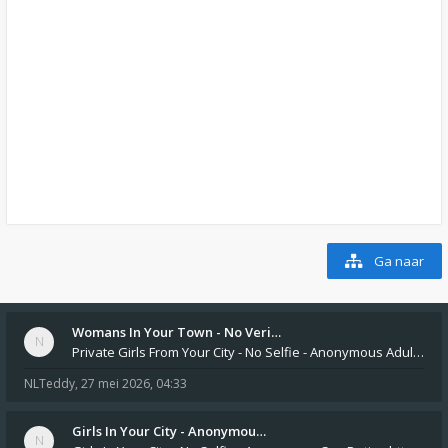
Ga naar
Womans In Your Town - No Veri…
Private Girls From Your City - No Selfie - Anonymous Adult Dating https://privatedates.live Private Girls In Your
NLTeddy
,
27 mei 2026, 04:33
Girls In Your City - Anonymou…