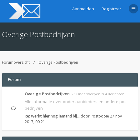
Aanmelden
Registreer
Overige Postbedrijven
Forumoverzicht
Overige Postbedrijven
Forum
Overige Postbedrijven
23 Onderwerpen 264 Berichten
Alle informatie over onder aanbieders en andere post
bedrijven
Re: Werkt hier nog iemand bij…
door
Postbooie
27 nov
2017, 00:21