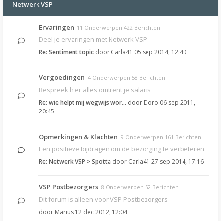
Netwerk VSP
Ervaringen
11 Onderwerpen 422 Berichten
Deel je ervaringen met Netwerk VSP
Re: Sentiment topic
door
Carla41
05 sep 2014, 12:40
Vergoedingen
4 Onderwerpen 58 Berichten
Bespreek hier alles omtrent je salaris
Re: wie helpt mij wegwijs wor…
door
Doro
06 sep 2011,
20:45
Opmerkingen & Klachten
9 Onderwerpen 161 Berichten
Een positieve bijdragen om de bezorging te verbeteren
Re: Netwerk VSP > Spotta
door
Carla41
27 sep 2014, 17:16
VSP Postbezorgers
8 Onderwerpen 52 Berichten
Dit forum is alleen voor VSP Postbezorgers
door
Marius
12 dec 2012, 12:04