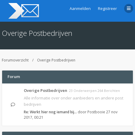
Aanmelden
Registreer
Overige Postbedrijven
Forumoverzicht
Overige Postbedrijven
Forum
Overige Postbedrijven
23 Onderwerpen 264 Berichten
Alle informatie over onder aanbieders en andere post
bedrijven
Re: Werkt hier nog iemand bij…
door
Postbooie
27 nov
2017, 00:21