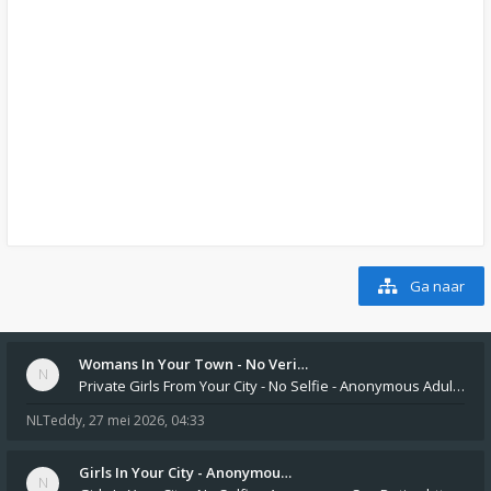
Ga naar
Womans In Your Town - No Veri…
Private Girls From Your City - No Selfie - Anonymous Adult Dating https://privatedates.live Private Girls In Your
NLTeddy
,
27 mei 2026, 04:33
Girls In Your City - Anonymou…