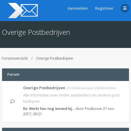
Aanmelden
Registreer
Overige Postbedrijven
Forumoverzicht
Overige Postbedrijven
Forum
Overige Postbedrijven
23 Onderwerpen 264 Berichten
Alle informatie over onder aanbieders en andere post
bedrijven
Re: Werkt hier nog iemand bij…
door
Postbooie
27 nov
2017, 00:21