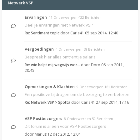
Netwerk VSP
Ervaringen
11 Onderwerpen 422 Berichten
Deel je ervaringen met Netwerk VSP
Re: Sentiment topic
door
Carla41
05 sep 2014, 12:40
Vergoedingen
4 Onderwerpen 58 Berichten
Bespreek hier alles omtrent je salaris
Re: wie helpt mij wegwijs wor…
door
Doro
06 sep 2011,
20:45
Opmerkingen & Klachten
9 Onderwerpen 161 Berichten
Een positieve bijdragen om de bezorging te verbeteren
Re: Netwerk VSP > Spotta
door
Carla41
27 sep 2014, 17:16
VSP Postbezorgers
8 Onderwerpen 52 Berichten
Dit forum is alleen voor VSP Postbezorgers
door
Marius
12 dec 2012, 12:04