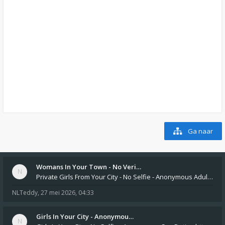
Ga naar
Womans In Your Town - No Veri…
Private Girls From Your City - No Selfie - Anonymous Adult Dating https://privatedates.live Private Girls In Your
NLTeddy
,
27 mei 2026, 04:33
Girls In Your City - Anonymou…