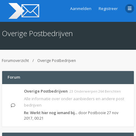
Aanmelden
Registreer
Overige Postbedrijven
Forumoverzicht
Overige Postbedrijven
Forum
Overige Postbedrijven
23 Onderwerpen 264 Berichten
Alle informatie over onder aanbieders en andere post
bedrijven
Re: Werkt hier nog iemand bij…
door
Postbooie
27 nov
2017, 00:21