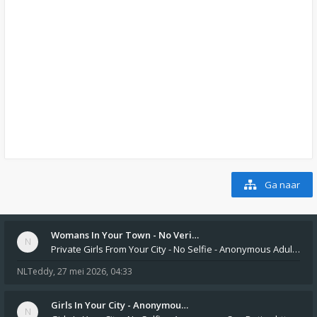
Ga naar
Womans In Your Town - No Veri…
Private Girls From Your City - No Selfie - Anonymous Adult Dating https://privatedates.live Private Girls In Your
NLTeddy
,
27 mei 2026, 04:33
Girls In Your City - Anonymou…