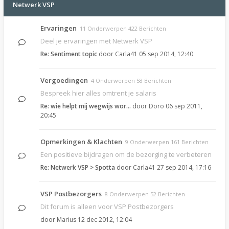
Netwerk VSP
Ervaringen
11 Onderwerpen 422 Berichten
Deel je ervaringen met Netwerk VSP
Re: Sentiment topic
door
Carla41
05 sep 2014, 12:40
Vergoedingen
4 Onderwerpen 58 Berichten
Bespreek hier alles omtrent je salaris
Re: wie helpt mij wegwijs wor…
door
Doro
06 sep 2011,
20:45
Opmerkingen & Klachten
9 Onderwerpen 161 Berichten
Een positieve bijdragen om de bezorging te verbeteren
Re: Netwerk VSP > Spotta
door
Carla41
27 sep 2014, 17:16
VSP Postbezorgers
8 Onderwerpen 52 Berichten
Dit forum is alleen voor VSP Postbezorgers
door
Marius
12 dec 2012, 12:04