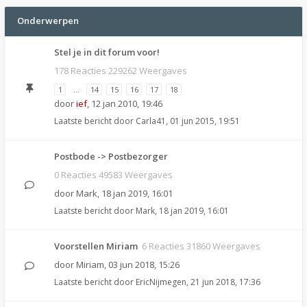
Onderwerpen
Stel je in dit forum voor!
178 Reacties 229262 Weergaves
1
…
14
15
16
17
18
door
ief
,
12 jan 2010, 19:46
Laatste bericht door
Carla41
,
01 jun 2015, 19:51
Postbode -> Postbezorger
0 Reacties 49583 Weergaves
door
Mark
,
18 jan 2019, 16:01
Laatste bericht door
Mark
,
18 jan 2019, 16:01
Voorstellen Miriam
6 Reacties 31860 Weergaves
door
Miriam
,
03 jun 2018, 15:26
Laatste bericht door
EricNijmegen
,
21 jun 2018, 17:36