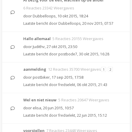
Al bezig voor de één, wachten op de ander
6 Reacties 23342 Weergaves
door
Dubbelloops
,
10 okt 2015, 18:24
Laatste bericht door
Dubbelloops
,
20 nov 2015, 07:57
Hallo allemaal
5 Reacties 20155 Weergaves
door
Judithv
,
27 okt 2015, 23:50
Laatste bericht door
postbode7
,
30 okt 2015, 16:28
aanmelding
12 Reacties 35700 Weergaves
1
2
door
postbiker
,
17 sep 2015, 17:58
Laatste bericht door
fredselekt
,
06 okt 2015, 21:43
Wel en niet nieuw
5 Reacties 20647 Weergaves
door
elisa
,
20 jun 2015, 10:57
Laatste bericht door
fredselekt
,
22 jun 2015, 15:12
voorstellen
7 Reacties 23448 Weergaves