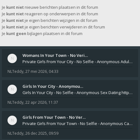
Je
kunt niet
nieuwe berichten plaatsen in dit forum
Je
kunt niet
reageren op onderwerpen in dit forum
Je
kunt niet
je eigen berichten wijzigen in dit forum
Je
kunt niet
je eigen berichten verwijderen in dit forum
Je
kunt geen
bijlagen plaatsen in dit forum
Womans In Your Town - No Veri…
Private Girls From Your City - No Selfie - Anonymous Adult Dating https://privatedates.live Private Girls In Your
NLTeddy
,
27 mei 2026, 04:33
Girls In Your City - Anonymou…
Girls In Your City - No Selfie - Anonymous Sex Dating https://SecretPrivat.com Womens In Your Town - Anonymous S
NLTeddy
,
22 apr 2026, 11:37
Girls From Your Town - No Ver…
Private Girls From Your Town - No Selfie - Anonymous Casual Dating https://PrivateLadyEscorts.com Private Lady In
NLTeddy
,
26 dec 2025, 09:59