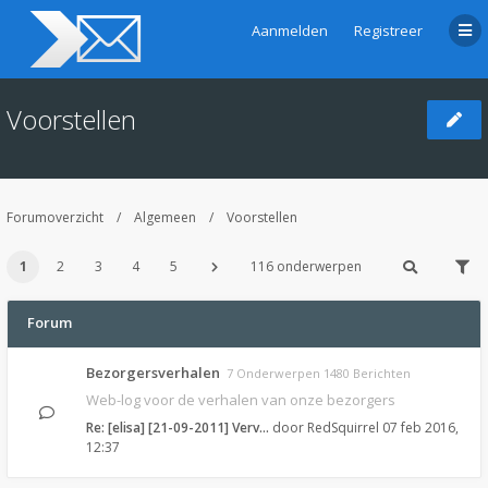
Aanmelden
Registreer
Voorstellen
Forumoverzicht
Algemeen
Voorstellen
1
2
3
4
5
116 onderwerpen
Forum
Bezorgersverhalen
7 Onderwerpen 1480 Berichten
Web-log voor de verhalen van onze bezorgers
Re: [elisa] [21-09-2011] Verv…
door
RedSquirrel
07 feb 2016,
12:37