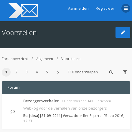
Aanmelden
Registreer
Voorstellen
Forumoverzicht
Algemeen
Voorstellen
1
2
3
4
5
116 onderwerpen
Forum
Bezorgersverhalen
7 Onderwerpen 1480 Berichten
Web-log voor de verhalen van onze bezorgers
Re: [elisa] [21-09-2011] Verv…
door
RedSquirrel
07 feb 2016,
12:37