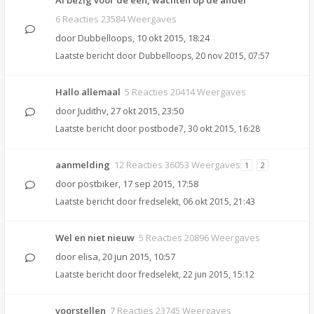
Al bezig voor de één, wachten op de ander
6 Reacties 23584 Weergaves
door
Dubbelloops
,
10 okt 2015, 18:24
Laatste bericht door
Dubbelloops
,
20 nov 2015, 07:57
Hallo allemaal
5 Reacties 20414 Weergaves
door
Judithv
,
27 okt 2015, 23:50
Laatste bericht door
postbode7
,
30 okt 2015, 16:28
aanmelding
12 Reacties 36053 Weergaves
1
2
door
postbiker
,
17 sep 2015, 17:58
Laatste bericht door
fredselekt
,
06 okt 2015, 21:43
Wel en niet nieuw
5 Reacties 20896 Weergaves
door
elisa
,
20 jun 2015, 10:57
Laatste bericht door
fredselekt
,
22 jun 2015, 15:12
voorstellen
7 Reacties 23745 Weergaves