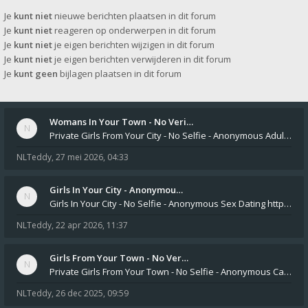
Je
kunt niet
nieuwe berichten plaatsen in dit forum
Je
kunt niet
reageren op onderwerpen in dit forum
Je
kunt niet
je eigen berichten wijzigen in dit forum
Je
kunt niet
je eigen berichten verwijderen in dit forum
Je
kunt geen
bijlagen plaatsen in dit forum
Womans In Your Town - No Veri…
Private Girls From Your City - No Selfie - Anonymous Adult Dating https://privatedates.live Private Girls In Your
NLTeddy
,
27 mei 2026, 04:33
Girls In Your City - Anonymou…
Girls In Your City - No Selfie - Anonymous Sex Dating https://SecretPrivat.com Womens In Your Town - Anonymous S
NLTeddy
,
22 apr 2026, 11:37
Girls From Your Town - No Ver…
Private Girls From Your Town - No Selfie - Anonymous Casual Dating https://PrivateLadyEscorts.com Private Lady In
NLTeddy
,
26 dec 2025, 09:59