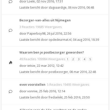
door
Loeki
,
02 nov 2016, 17:31
Laatste bericht door
slagvaardige
,
06 nov 2016, 06:48
Bezorger-van-alles uit Nijmegen
3 Reacties 19685 Weergaves
door
Paperboy98
,
26 jul 2016, 22:56
Laatste bericht door
opdedeurmat.nl
,
04 aug 2016, 18:39
Waarom ben je postbezorger geworden?
49 Reacties 109984 Weergaves
1
2
3
4
5
door
ietsie
,
22 mar 2012, 12:42
Laatste bericht door
postbezorger
,
08 mar 2016, 22:48
even voorstellen
5 Reacties 19495 Weergaves
door
vonnie
,
25 feb 2016, 12:14
Laatste bericht door
fredselekt
,
25 feb 2016, 23:50