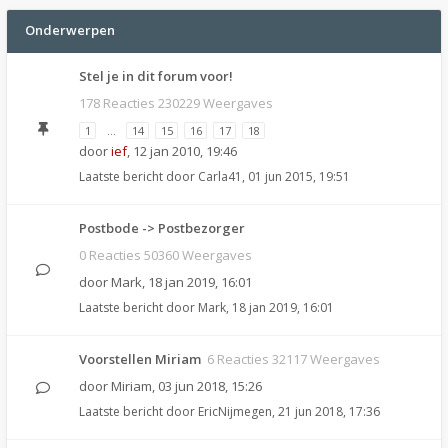
Onderwerpen
Stel je in dit forum voor!
178 Reacties 230229 Weergaves
1
…
14
15
16
17
18
door
ief
,
12 jan 2010, 19:46
Laatste bericht door
Carla41
,
01 jun 2015, 19:51
Postbode -> Postbezorger
0 Reacties 50360 Weergaves
door
Mark
,
18 jan 2019, 16:01
Laatste bericht door
Mark
,
18 jan 2019, 16:01
Voorstellen Miriam
6 Reacties 32117 Weergaves
door
Miriam
,
03 jun 2018, 15:26
Laatste bericht door
EricNijmegen
,
21 jun 2018, 17:36