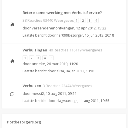
Betere samenwerking met Verhuis Service?
38 Reacties 93440 Weergaves
1
2
3
4
door
verzendenenontvangen
,
12 apr 2012, 15:22
Laatste bericht door
har099bezorger
,
15 jun 2013, 20:18
Verhuizingen
40 Reacties 116119 Weergaves
1
2
3
4
5
door
anneke
,
26 mar 2010, 11:20
Laatste bericht door
elisa
,
04 jan 2012, 13:01
Verhuizen
3 Reacties 23474 Weergaves
door
messi2
,
10 aug 2011, 09:51
Laatste bericht door
slagvaardige
,
11 aug 2011, 19:55
Postbezorgers.org