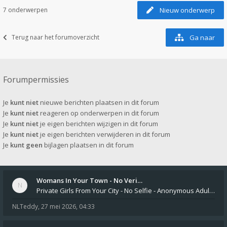
7 onderwerpen
Nieuw onderwerp
Terug naar het forumoverzicht
Ga naar
Forumpermissies
Je
kunt niet
nieuwe berichten plaatsen in dit forum
Je
kunt niet
reageren op onderwerpen in dit forum
Je
kunt niet
je eigen berichten wijzigen in dit forum
Je
kunt niet
je eigen berichten verwijderen in dit forum
Je
kunt geen
bijlagen plaatsen in dit forum
Womans In Your Town - No Veri…
Private Girls From Your City - No Selfie - Anonymous Adult Dating https://privatedates.live Private Girls In Your
NLTeddy
,
27 mei 2026, 04:33