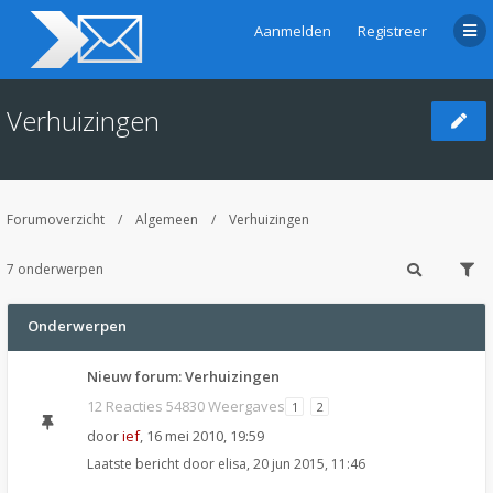
Aanmelden
Registreer
Verhuizingen
Forumoverzicht
Algemeen
Verhuizingen
7 onderwerpen
Onderwerpen
Nieuw forum: Verhuizingen
12 Reacties 54830 Weergaves
1
2
door
ief
,
16 mei 2010, 19:59
Laatste bericht door
elisa
,
20 jun 2015, 11:46