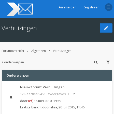
Aanmelden
Registreer
Verhuizingen
Forumoverzicht
Algemeen
Verhuizingen
7 onderwerpen
Onderwerpen
Nieuw forum: Verhuizingen
12 Reacties 54510 Weergaves
1
2
door
ief
,
16 mei 2010, 19:59
Laatste bericht door
elisa
,
20 jun 2015, 11:46