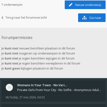
7 onderwerpen
Nieuw onderwerp
Terug naar het forumoverzicht
Ga naar
Forumpermissies
Je
kunt niet
nieuwe berichten plaatsen in dit forum
Je
kunt niet
reageren op onderwerpen in dit forum
Je
kunt niet
je eigen berichten wijzigen in dit forum
Je
kunt niet
je eigen berichten verwijderen in dit forum
Je
kunt geen
bijlagen plaatsen in dit forum
Womans In Your Town - No Veri…
Private Girls From Your City - No Selfie - Anonymous Adult Dating https://privatedates.live Private Girls In Your
NLTeddy
,
27 mei 2026, 04:33