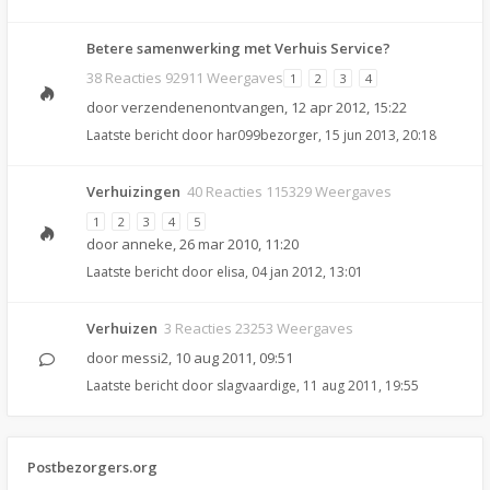
Betere samenwerking met Verhuis Service?
38 Reacties 92911 Weergaves
1
2
3
4
door
verzendenenontvangen
,
12 apr 2012, 15:22
Laatste bericht door
har099bezorger
,
15 jun 2013, 20:18
Verhuizingen
40 Reacties 115329 Weergaves
1
2
3
4
5
door
anneke
,
26 mar 2010, 11:20
Laatste bericht door
elisa
,
04 jan 2012, 13:01
Verhuizen
3 Reacties 23253 Weergaves
door
messi2
,
10 aug 2011, 09:51
Laatste bericht door
slagvaardige
,
11 aug 2011, 19:55
Postbezorgers.org