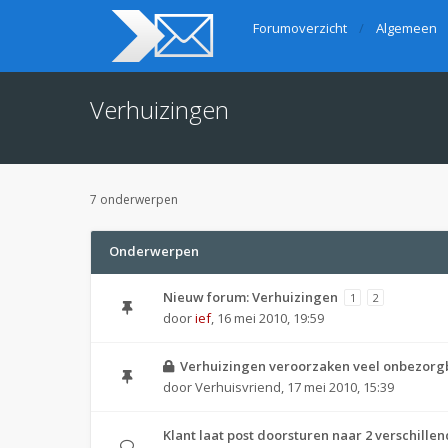
Forumoverzicht
Algemeen
Verhuizingen
7 onderwerpen
Onderwerpen
Nieuw forum: Verhuizingen
1
2
door
ief
,
16 mei 2010, 19:59
Verhuizingen veroorzaken veel onbezorg
door
Verhuisvriend
,
17 mei 2010, 15:39
Klant laat post doorsturen naar 2 verschille