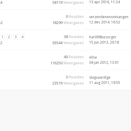
13 apr 2016, 11:24
24
58119
Weergaves
0
Reacties
verzendenenontvangen
12 dec 2014, 16:52
52
18299
Weergaves
38
Reacties
1
2
3
4
har099bezorger
15 jun 2013, 20:18
22
93544
Weergaves
40
Reacties
elisa
04 jan 2012, 13:01
116250
Weergaves
3
Reacties
slagvaardige
11 aug 2011, 19:55
23519
Weergaves