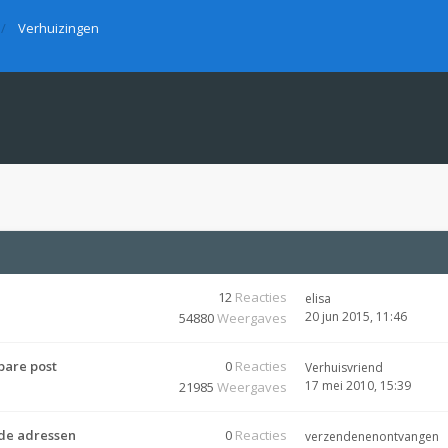
Verhuizingen
12
Reacties
elisa
20 jun 2015, 11:46
54880
Weergaves
bare post
0
Reacties
Verhuisvriend
17 mei 2010, 15:39
21985
Weergaves
nde adressen
0
Reacties
verzendenenontvangen