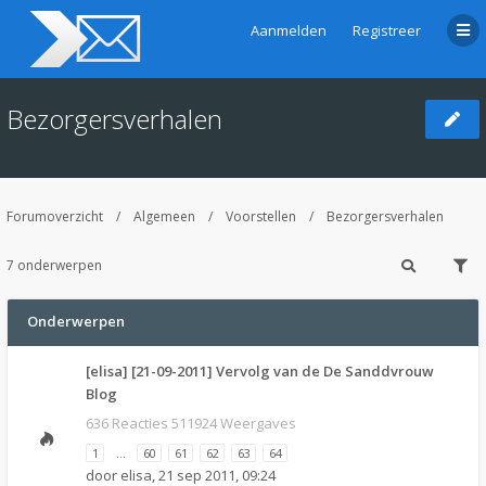
Aanmelden
Registreer
Bezorgersverhalen
Forumoverzicht
Algemeen
Voorstellen
Bezorgersverhalen
7 onderwerpen
Onderwerpen
[elisa] [21-09-2011] Vervolg van de De Sanddvrouw
Blog
636 Reacties 511924 Weergaves
1
…
60
61
62
63
64
door
elisa
,
21 sep 2011, 09:24