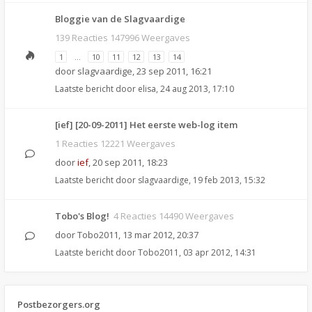
Bloggie van de Slagvaardige
139 Reacties 147996 Weergaves
1
…
10
11
12
13
14
door
slagvaardige
,
23 sep 2011, 16:21
Laatste bericht door
elisa
,
24 aug 2013, 17:10
[ief] [20-09-2011] Het eerste web-log item
1 Reacties 12221 Weergaves
door
ief
,
20 sep 2011, 18:23
Laatste bericht door
slagvaardige
,
19 feb 2013, 15:32
Tobo's Blog!
4 Reacties 14490 Weergaves
door
Tobo2011
,
13 mar 2012, 20:37
Laatste bericht door
Tobo2011
,
03 apr 2012, 14:31
Postbezorgers.org