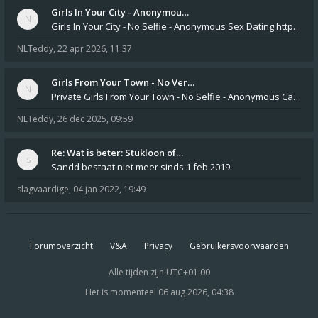
Girls In Your City - Anonymou…
Girls In Your City - No Selfie - Anonymous Sex Dating https://SecretPrivat.com Womens In Your Town - Anonymous S
NLTeddy
,
22 apr 2026, 11:37
Girls From Your Town - No Ver…
Private Girls From Your Town - No Selfie - Anonymous Casual Dating https://PrivateLadyEscorts.com Private Lady In
NLTeddy
,
26 dec 2025, 09:59
Re: Wat is beter: Stukloon of…
Sandd bestaat niet meer sinds 1 feb 2019.
slagvaardige
,
04 jan 2022, 19:49
Forumoverzicht
V&A
Privacy
Gebruikersvoorwaarden
Alle tijden zijn
UTC+01:00
Het is momenteel 06 aug 2026, 04:38