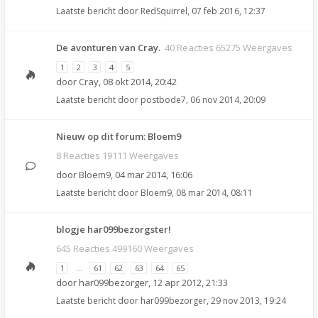
Laatste bericht door
RedSquirrel
,
07 feb 2016, 12:37
De avonturen van Cray.
40 Reacties 65275 Weergaves
1
2
3
4
5
door
Cray
,
08 okt 2014, 20:42
Laatste bericht door
postbode7
,
06 nov 2014, 20:09
Nieuw op dit forum: Bloem9
8 Reacties 19111 Weergaves
door
Bloem9
,
04 mar 2014, 16:06
Laatste bericht door
Bloem9
,
08 mar 2014, 08:11
blogje har099bezorgster!
645 Reacties 499160 Weergaves
1
…
61
62
63
64
65
door
har099bezorger
,
12 apr 2012, 21:33
Laatste bericht door
har099bezorger
,
29 nov 2013, 19:24