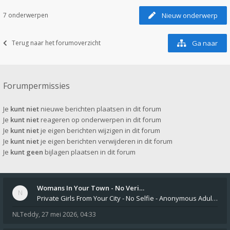
7 onderwerpen
Nieuw onderwerp
Terug naar het forumoverzicht
Ga naar
Forumpermissies
Je
kunt niet
nieuwe berichten plaatsen in dit forum
Je
kunt niet
reageren op onderwerpen in dit forum
Je
kunt niet
je eigen berichten wijzigen in dit forum
Je
kunt niet
je eigen berichten verwijderen in dit forum
Je
kunt geen
bijlagen plaatsen in dit forum
Womans In Your Town - No Veri…
Private Girls From Your City - No Selfie - Anonymous Adult Dating https://privatedates.live Private Girls In Your
NLTeddy
,
27 mei 2026, 04:33