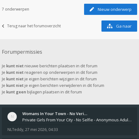
7 onderwerpen
Nieuw onderwerp
Terug naar het forumoverzicht
Ga naar
Forumpermissies
Je
kunt niet
nieuwe berichten plaatsen in dit forum
Je
kunt niet
reageren op onderwerpen in dit forum
Je
kunt niet
je eigen berichten wijzigen in dit forum
Je
kunt niet
je eigen berichten verwijderen in dit forum
Je
kunt geen
bijlagen plaatsen in dit forum
Womans In Your Town - No Veri…
Private Girls From Your City - No Selfie - Anonymous Adult Dating https://privatedates.live Private Girls In Your
NLTeddy
,
27 mei 2026, 04:33