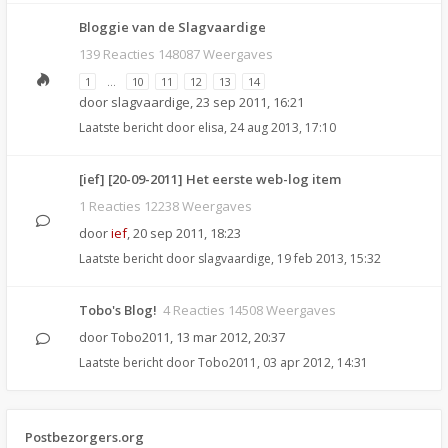
Bloggie van de Slagvaardige
139 Reacties 148087 Weergaves
1
…
10
11
12
13
14
door
slagvaardige
,
23 sep 2011, 16:21
Laatste bericht door
elisa
,
24 aug 2013, 17:10
[ief] [20-09-2011] Het eerste web-log item
1 Reacties 12238 Weergaves
door
ief
,
20 sep 2011, 18:23
Laatste bericht door
slagvaardige
,
19 feb 2013, 15:32
Tobo's Blog!
4 Reacties 14508 Weergaves
door
Tobo2011
,
13 mar 2012, 20:37
Laatste bericht door
Tobo2011
,
03 apr 2012, 14:31
Postbezorgers.org