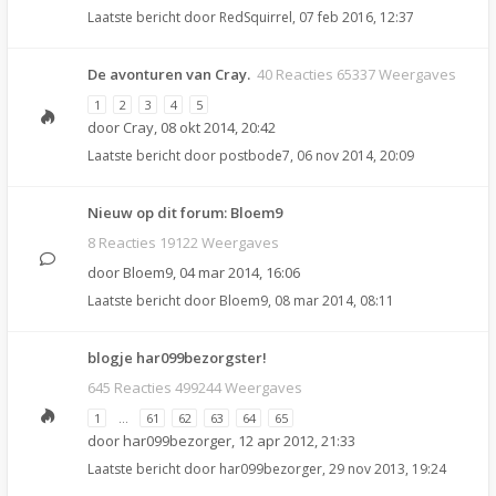
Laatste bericht door
RedSquirrel
,
07 feb 2016, 12:37
De avonturen van Cray.
40 Reacties 65337 Weergaves
1
2
3
4
5
door
Cray
,
08 okt 2014, 20:42
Laatste bericht door
postbode7
,
06 nov 2014, 20:09
Nieuw op dit forum: Bloem9
8 Reacties 19122 Weergaves
door
Bloem9
,
04 mar 2014, 16:06
Laatste bericht door
Bloem9
,
08 mar 2014, 08:11
blogje har099bezorgster!
645 Reacties 499244 Weergaves
1
…
61
62
63
64
65
door
har099bezorger
,
12 apr 2012, 21:33
Laatste bericht door
har099bezorger
,
29 nov 2013, 19:24