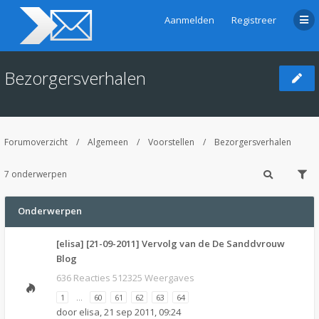
Aanmelden
Registreer
Bezorgersverhalen
Forumoverzicht
Algemeen
Voorstellen
Bezorgersverhalen
7 onderwerpen
Onderwerpen
[elisa] [21-09-2011] Vervolg van de De Sanddvrouw
Blog
636 Reacties 512325 Weergaves
1
…
60
61
62
63
64
door
elisa
,
21 sep 2011, 09:24