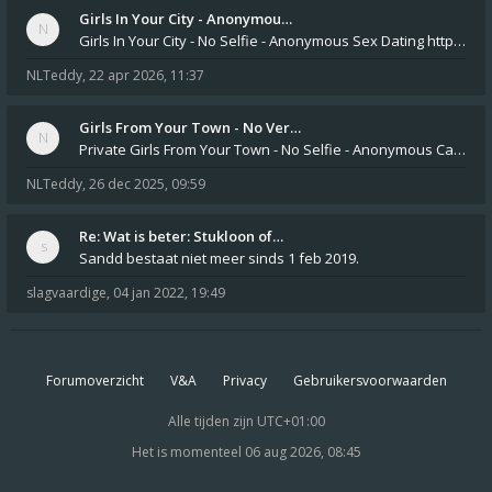
Girls In Your City - Anonymou…
Girls In Your City - No Selfie - Anonymous Sex Dating https://SecretPrivat.com Womens In Your Town - Anonymous S
NLTeddy
,
22 apr 2026, 11:37
Girls From Your Town - No Ver…
Private Girls From Your Town - No Selfie - Anonymous Casual Dating https://PrivateLadyEscorts.com Private Lady In
NLTeddy
,
26 dec 2025, 09:59
Re: Wat is beter: Stukloon of…
Sandd bestaat niet meer sinds 1 feb 2019.
slagvaardige
,
04 jan 2022, 19:49
Forumoverzicht
V&A
Privacy
Gebruikersvoorwaarden
Alle tijden zijn
UTC+01:00
Het is momenteel 06 aug 2026, 08:45