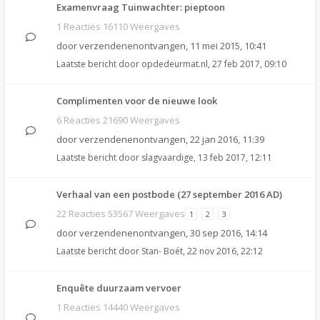
Examenvraag Tuinwachter: pieptoon
1 Reacties 16110 Weergaves
door
verzendenenontvangen
,
11 mei 2015, 10:41
Laatste bericht door
opdedeurmat.nl
,
27 feb 2017, 09:10
Complimenten voor de nieuwe look
6 Reacties 21690 Weergaves
door
verzendenenontvangen
,
22 jan 2016, 11:39
Laatste bericht door
slagvaardige
,
13 feb 2017, 12:11
Verhaal van een postbode (27 september 2016 AD)
22 Reacties 53567 Weergaves
1
2
3
door
verzendenenontvangen
,
30 sep 2016, 14:14
Laatste bericht door
Stan- Boét
,
22 nov 2016, 22:12
Enquête duurzaam vervoer
1 Reacties 14440 Weergaves