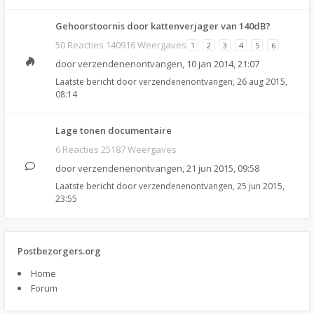
Gehoorstoornis door kattenverjager van 140dB?
50 Reacties 140916 Weergaves
1
2
3
4
5
6
door
verzendenenontvangen
,
10 jan 2014, 21:07
Laatste bericht door
verzendenenontvangen
,
26 aug 2015,
08:14
Lage tonen documentaire
6 Reacties 25187 Weergaves
door
verzendenenontvangen
,
21 jun 2015, 09:58
Laatste bericht door
verzendenenontvangen
,
25 jun 2015,
23:55
Postbezorgers.org
Home
Forum