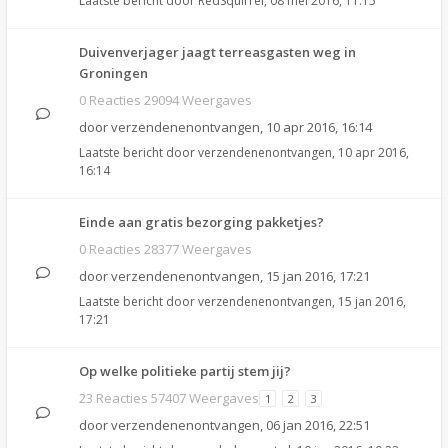
Laatste bericht door
RedSquirrel
,
08 mei 2016, 11:15
Duivenverjager jaagt terreasgasten weg in
Groningen
0 Reacties 29094 Weergaves
door
verzendenenontvangen
,
10 apr 2016, 16:14
Laatste bericht door
verzendenenontvangen
,
10 apr 2016,
16:14
Einde aan gratis bezorging pakketjes?
0 Reacties 28377 Weergaves
door
verzendenenontvangen
,
15 jan 2016, 17:21
Laatste bericht door
verzendenenontvangen
,
15 jan 2016,
17:21
Op welke politieke partij stem jij?
23 Reacties 57407 Weergaves
1
2
3
door
verzendenenontvangen
,
06 jan 2016, 22:51