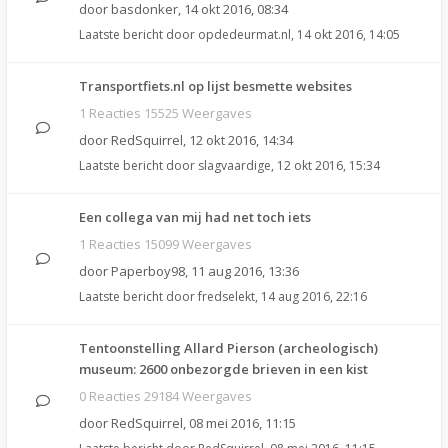
door
basdonker
,
14 okt 2016, 08:34
Laatste bericht door
opdedeurmat.nl
,
14 okt 2016, 14:05
Transportfiets.nl op lijst besmette websites
1 Reacties 15525 Weergaves
door
RedSquirrel
,
12 okt 2016, 14:34
Laatste bericht door
slagvaardige
,
12 okt 2016, 15:34
Een collega van mij had net toch iets
1 Reacties 15099 Weergaves
door
Paperboy98
,
11 aug 2016, 13:36
Laatste bericht door
fredselekt
,
14 aug 2016, 22:16
Tentoonstelling Allard Pierson (archeologisch)
museum: 2600 onbezorgde brieven in een kist
0 Reacties 29184 Weergaves
door
RedSquirrel
,
08 mei 2016, 11:15