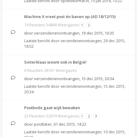
Laatste bericht door
opdedeurmat.nl
,
10 jan 2016, 10:22
Machine X vreet post én banen op (AD 18/12/15)
14 Reacties 54849 Weergaves
1
2
door
verzendenenontvangen
,
19 dec 2015, 10:35
Laatste bericht door
verzendenenontvangen
,
29 dec 2015,
18:52
Sinterklaas woont ook in België!
0 Reacties 28161 Weergaves
door
verzendenenontvangen
,
15 dec 2015, 20:34
Laatste bericht door
verzendenenontvangen
,
15 dec 2015,
20:34
Postbode gaat wijk bewaken
23 Reacties 52819 Weergaves
1
2
3
door
postbiker
,
01 dec 2015, 14:22
Laatste bericht door
verzendenenontvangen
,
10 dec 2015,