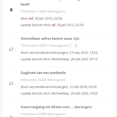
heeft
0 Reacties 16835 Weergaves
door
ief
,
30 jan 2012, 22:54
Laatste bericht door
ief
,
30 jan 2012, 22:54
Onvindbaar adres Kannie waar zijn
10 Reacties 59877 Weergaves
1
2
door
verzendenenontvangen
,
27 sep 2015, 13:53
Laatste bericht door
MicheleNep
,
28 okt 2020, 07:15
Dagboek van een postbode
6 Reacties 25423 Weergaves
door
verzendenenontvangen
,
12 okt 2016, 20:33
Laatste bericht door
MicheleNep
,
26 okt 2020, 19:05
Geen toegang tot Alleen voor .... bezorgers
3 Reacties 22984 Weergaves