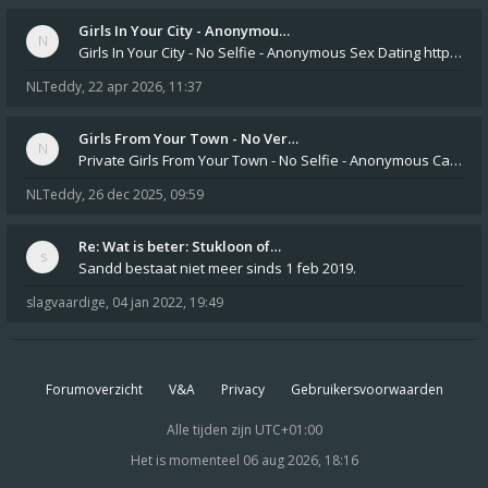
Girls In Your City - Anonymou…
Girls In Your City - No Selfie - Anonymous Sex Dating https://SecretPrivat.com Womens In Your Town - Anonymous S
NLTeddy
,
22 apr 2026, 11:37
Girls From Your Town - No Ver…
Private Girls From Your Town - No Selfie - Anonymous Casual Dating https://PrivateLadyEscorts.com Private Lady In
NLTeddy
,
26 dec 2025, 09:59
Re: Wat is beter: Stukloon of…
Sandd bestaat niet meer sinds 1 feb 2019.
slagvaardige
,
04 jan 2022, 19:49
Forumoverzicht
V&A
Privacy
Gebruikersvoorwaarden
Alle tijden zijn
UTC+01:00
Het is momenteel 06 aug 2026, 18:16