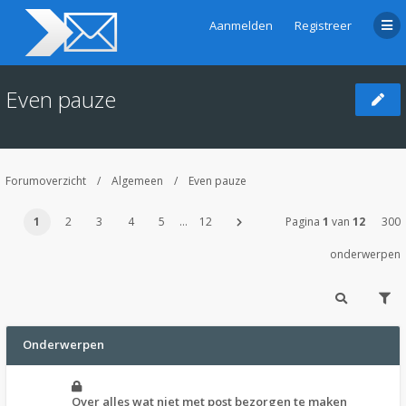
Aanmelden
Registreer
Even pauze
Forumoverzicht
Algemeen
Even pauze
1
2
3
4
5
…
12
Pagina
1
van
12
300
onderwerpen
Onderwerpen
Over alles wat niet met post bezorgen te maken