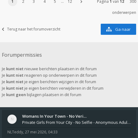
1
2
3
4
5
…
12
Pagina
1
van
12
300
onderwerpen
Terug naar het forumoverzicht
Ga naar
Forumpermissies
Je
kunt niet
nieuwe berichten plaatsen in dit forum
Je
kunt niet
reageren op onderwerpen in dit forum
Je
kunt niet
je eigen berichten wijzigen in dit forum
Je
kunt niet
je eigen berichten verwijderen in dit forum
Je
kunt geen
bijlagen plaatsen in dit forum
Womans In Your Town - No Veri…
Private Girls From Your City - No Selfie - Anonymous Adult Dating https://privatedates.live Private Girls In Your
NLTeddy
,
27 mei 2026, 04:33