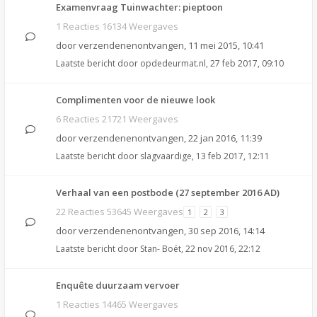
Examenvraag Tuinwachter: pieptoon
1 Reacties 16134 Weergaves
door
verzendenenontvangen
,
11 mei 2015, 10:41
Laatste bericht door
opdedeurmat.nl
,
27 feb 2017, 09:10
Complimenten voor de nieuwe look
6 Reacties 21721 Weergaves
door
verzendenenontvangen
,
22 jan 2016, 11:39
Laatste bericht door
slagvaardige
,
13 feb 2017, 12:11
Verhaal van een postbode (27 september 2016 AD)
22 Reacties 53645 Weergaves
1
2
3
door
verzendenenontvangen
,
30 sep 2016, 14:14
Laatste bericht door
Stan- Boét
,
22 nov 2016, 22:12
Enquête duurzaam vervoer
1 Reacties 14465 Weergaves