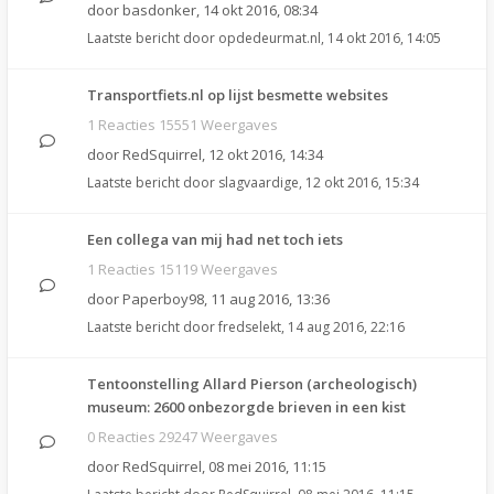
door
basdonker
,
14 okt 2016, 08:34
Laatste bericht door
opdedeurmat.nl
,
14 okt 2016, 14:05
Transportfiets.nl op lijst besmette websites
1 Reacties 15551 Weergaves
door
RedSquirrel
,
12 okt 2016, 14:34
Laatste bericht door
slagvaardige
,
12 okt 2016, 15:34
Een collega van mij had net toch iets
1 Reacties 15119 Weergaves
door
Paperboy98
,
11 aug 2016, 13:36
Laatste bericht door
fredselekt
,
14 aug 2016, 22:16
Tentoonstelling Allard Pierson (archeologisch)
museum: 2600 onbezorgde brieven in een kist
0 Reacties 29247 Weergaves
door
RedSquirrel
,
08 mei 2016, 11:15