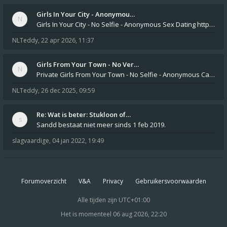
Girls In Your City - Anonymou…
Girls In Your City - No Selfie - Anonymous Sex Dating https://SecretPrivat.com Womens In Your Town - Anonymous S
NLTeddy
,
22 apr 2026, 11:37
Girls From Your Town - No Ver…
Private Girls From Your Town - No Selfie - Anonymous Casual Dating https://PrivateLadyEscorts.com Private Lady In
NLTeddy
,
26 dec 2025, 09:59
Re: Wat is beter: Stukloon of…
Sandd bestaat niet meer sinds 1 feb 2019.
slagvaardige
,
04 jan 2022, 19:49
Forumoverzicht
V&A
Privacy
Gebruikersvoorwaarden
Alle tijden zijn
UTC+01:00
Het is momenteel 06 aug 2026, 22:20