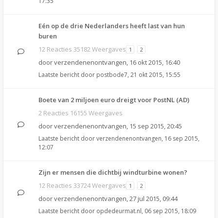
17:35
Eén op de drie Nederlanders heeft last van hun
buren
12 Reacties 35182 Weergaves
1
2
door
verzendenenontvangen
,
16 okt 2015, 16:40
Laatste bericht door
postbode7
,
21 okt 2015, 15:55
Boete van 2 miljoen euro dreigt voor PostNL (AD)
2 Reacties 16155 Weergaves
door
verzendenenontvangen
,
15 sep 2015, 20:45
Laatste bericht door
verzendenenontvangen
,
16 sep 2015,
12:07
Zijn er mensen die dichtbij windturbine wonen?
12 Reacties 33724 Weergaves
1
2
door
verzendenenontvangen
,
27 jul 2015, 09:44
Laatste bericht door
opdedeurmat.nl
,
06 sep 2015, 18:09