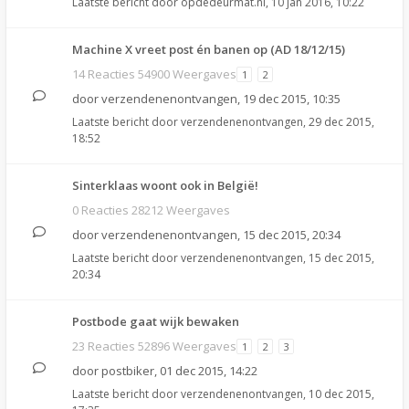
Laatste bericht door
opdedeurmat.nl
,
10 jan 2016, 10:22
Machine X vreet post én banen op (AD 18/12/15)
14 Reacties 54900 Weergaves
1
2
door
verzendenenontvangen
,
19 dec 2015, 10:35
Laatste bericht door
verzendenenontvangen
,
29 dec 2015,
18:52
Sinterklaas woont ook in België!
0 Reacties 28212 Weergaves
door
verzendenenontvangen
,
15 dec 2015, 20:34
Laatste bericht door
verzendenenontvangen
,
15 dec 2015,
20:34
Postbode gaat wijk bewaken
23 Reacties 52896 Weergaves
1
2
3
door
postbiker
,
01 dec 2015, 14:22
Laatste bericht door
verzendenenontvangen
,
10 dec 2015,