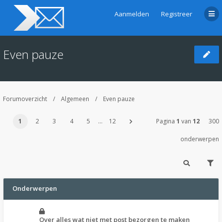
Aanmelden
Registreer
Even pauze
Forumoverzicht
Algemeen
Even pauze
1
2
3
4
5
…
12
Pagina
1
van
12
300
onderwerpen
Onderwerpen
Over alles wat niet met post bezorgen te maken