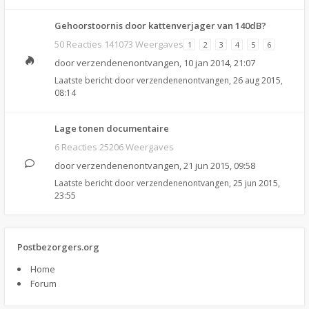
Gehoorstoornis door kattenverjager van 140dB?
50 Reacties 141073 Weergaves
1
2
3
4
5
6
door
verzendenenontvangen
,
10 jan 2014, 21:07
Laatste bericht door
verzendenenontvangen
,
26 aug 2015,
08:14
Lage tonen documentaire
6 Reacties 25206 Weergaves
door
verzendenenontvangen
,
21 jun 2015, 09:58
Laatste bericht door
verzendenenontvangen
,
25 jun 2015,
23:55
Postbezorgers.org
Home
Forum