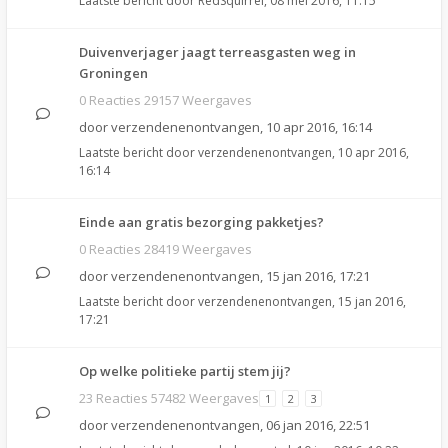
Laatste bericht door
RedSquirrel
,
08 mei 2016, 11:15
Duivenverjager jaagt terreasgasten weg in
Groningen
0 Reacties 29157 Weergaves
door
verzendenenontvangen
,
10 apr 2016, 16:14
Laatste bericht door
verzendenenontvangen
,
10 apr 2016,
16:14
Einde aan gratis bezorging pakketjes?
0 Reacties 28419 Weergaves
door
verzendenenontvangen
,
15 jan 2016, 17:21
Laatste bericht door
verzendenenontvangen
,
15 jan 2016,
17:21
Op welke politieke partij stem jij?
23 Reacties 57482 Weergaves
1
2
3
door
verzendenenontvangen
,
06 jan 2016, 22:51