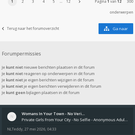
1
2
3
4
5
…
12
Pagina
1
van
12
300
onderwerpen
Terug naar het forumoverzicht
Ga naar
Forumpermissies
Je
kunt niet
nieuwe berichten plaatsen in dit forum
Je
kunt niet
reageren op onderwerpen in dit forum
Je
kunt niet
je eigen berichten wijzigen in dit forum
Je
kunt niet
je eigen berichten verwijderen in dit forum
Je
kunt geen
bijlagen plaatsen in dit forum
Womans In Your Town - No Veri…
Private Girls From Your City - No Selfie - Anonymous Adult Dating https://privatedates.live Private Girls In Your
NLTeddy
,
27 mei 2026, 04:33