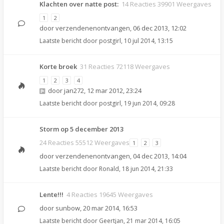
Klachten over natte post:
14 Reacties 39901 Weergaves
1
2
door
verzendenenontvangen
,
06 dec 2013, 12:02
Laatste bericht door
postgirl
,
10 jul 2014, 13:15
Korte broek
31 Reacties 72118 Weergaves
1
2
3
4
door
jan272
,
12 mar 2012, 23:24
Laatste bericht door
postgirl
,
19 jun 2014, 09:28
Storm op 5 december 2013
24 Reacties 55512 Weergaves
1
2
3
door
verzendenenontvangen
,
04 dec 2013, 14:04
Laatste bericht door
Ronald
,
18 jun 2014, 21:33
Lente!!!
4 Reacties 19645 Weergaves
door
sunbow
,
20 mar 2014, 16:53
Laatste bericht door
Geertjan
,
21 mar 2014, 16:05