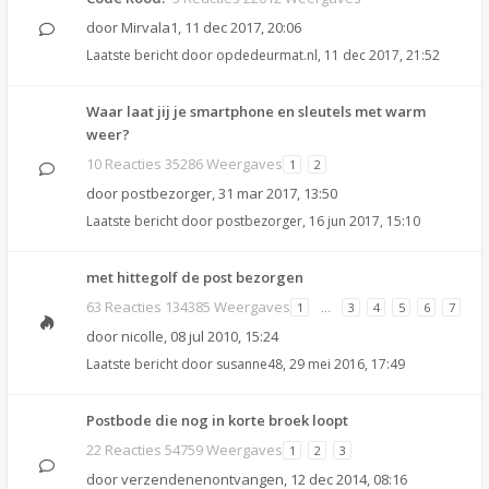
door
Mirvala1
,
11 dec 2017, 20:06
Laatste bericht door
opdedeurmat.nl
,
11 dec 2017, 21:52
Waar laat jij je smartphone en sleutels met warm
weer?
10 Reacties 35286 Weergaves
1
2
door
postbezorger
,
31 mar 2017, 13:50
Laatste bericht door
postbezorger
,
16 jun 2017, 15:10
met hittegolf de post bezorgen
63 Reacties 134385 Weergaves
1
…
3
4
5
6
7
door
nicolle
,
08 jul 2010, 15:24
Laatste bericht door
susanne48
,
29 mei 2016, 17:49
Postbode die nog in korte broek loopt
22 Reacties 54759 Weergaves
1
2
3
door
verzendenenontvangen
,
12 dec 2014, 08:16