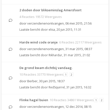
2 doden door blikseminslag Amersfoort
4 Reacties 19572 Weergaves
door
verzendenenontvangen
,
06 mei 2015, 21:56
Laatste bericht door
elisa
,
20 jun 2015, 11:31
Harde wind code oranje
6 Reacties 22117 Weergaves
door
verzendenenontvangen
,
31 mar 2015, 08:37
Laatste bericht door
Rikhardur
,
31 mar 2015, 21:02
De grond kwam dichtbij vandaag.
10 Reacties 33770 Weergaves
1
2
door
Berber
,
30 jan 2015, 18:37
Laatste bericht door
RedSquirrel
,
31 jan 2015, 16:32
Flinke hagel buien
10 Reacties 34861 Weergaves
1
2
door
verzendenenontvangen
,
12 dec 2014, 08:15