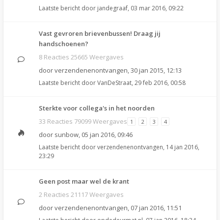
Laatste bericht door
jandegraaf
,
03 mar 2016, 09:22
Vast gevroren brievenbussen! Draag jij
handschoenen?
8 Reacties 25665 Weergaves
door
verzendenenontvangen
,
30 jan 2015, 12:13
Laatste bericht door
VanDeStraat
,
29 feb 2016, 00:58
Sterkte voor collega's in het noorden
33 Reacties 79099 Weergaves
1
2
3
4
door
sunbow
,
05 jan 2016, 09:46
Laatste bericht door
verzendenenontvangen
,
14 jan 2016,
23:29
Geen post maar wel de krant
2 Reacties 21117 Weergaves
door
verzendenenontvangen
,
07 jan 2016, 11:51