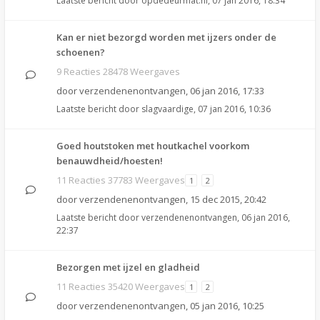
Laatste bericht door
opdedeurmat.nl
,
07 jan 2016, 18:34
Kan er niet bezorgd worden met ijzers onder de
schoenen?
9 Reacties 28478 Weergaves
door
verzendenenontvangen
,
06 jan 2016, 17:33
Laatste bericht door
slagvaardige
,
07 jan 2016, 10:36
Goed houtstoken met houtkachel voorkom
benauwdheid/hoesten!
11 Reacties 37783 Weergaves
1
2
door
verzendenenontvangen
,
15 dec 2015, 20:42
Laatste bericht door
verzendenenontvangen
,
06 jan 2016,
22:37
Bezorgen met ijzel en gladheid
11 Reacties 35420 Weergaves
1
2
door
verzendenenontvangen
,
05 jan 2016, 10:25