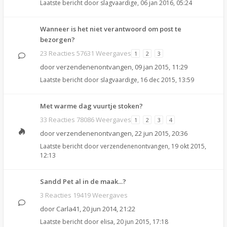
Laatste bericht door
slagvaardige
,
06 jan 2016, 05:24
Wanneer is het niet verantwoord om post te
bezorgen?
23 Reacties 57631 Weergaves
1
2
3
door
verzendenenontvangen
,
09 jan 2015, 11:29
Laatste bericht door
slagvaardige
,
16 dec 2015, 13:59
Met warme dag vuurtje stoken?
33 Reacties 78086 Weergaves
1
2
3
4
door
verzendenenontvangen
,
22 jun 2015, 20:36
Laatste bericht door
verzendenenontvangen
,
19 okt 2015,
12:13
Sandd Pet al in de maak...?
3 Reacties 19419 Weergaves
door
Carla41
,
20 jun 2014, 21:22
Laatste bericht door
elisa
,
20 jun 2015, 17:18