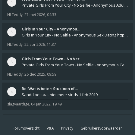
Private Girls From Your City - No Selfie - Anonymous Adult Dating https://privatedates.live Private Girls In Your
NLTeddy
,
27 mei 2026, 04:33
Girls In Your City - Anonymou…
Girls In Your City - No Selfie - Anonymous Sex Dating https://SecretPrivat.com Womens In Your Town - Anonymous S
NLTeddy
,
22 apr 2026, 11:37
Girls From Your Town - No Ver…
Private Girls From Your Town - No Selfie - Anonymous Casual Dating https://PrivateLadyEscorts.com Private Lady In
NLTeddy
,
26 dec 2025, 09:59
Re: Wat is beter: Stukloon of…
Sandd bestaat niet meer sinds 1 feb 2019.
slagvaardige
,
04 jan 2022, 19:49
Forumoverzicht
V&A
Privacy
Gebruikersvoorwaarden