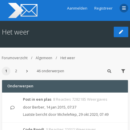
Aanmelden
Registreer
Het weer
Forumoverzicht
Algemeen
Het weer
1
2
46 onderwerpen
Onderwerpen
Post in een plas
8 Reacties 7282185 Weergaves
door
Berber
,
14 jan 2015, 07:37
Laatste bericht door
MicheleNep
,
29 okt 2020, 07:49
Code Rood!
3 Reacties 22012 Weergaves