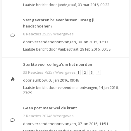
Laatste bericht door
jandegraaf
,
03 mar 2016, 09:22
Vast gevroren brievenbussen! Draag jij
handschoenen?
8 Reacties 25259 Weergaves
door
verzendenenontvangen
,
30 jan 2015, 12:13
Laatste bericht door
VanDeStraat
,
29 feb 2016, 00:58
Sterkte voor collega's in het noorden
33 Reacties 78257 Weergaves
1
2
3
4
door
sunbow
,
05 jan 2016, 09:46
Laatste bericht door
verzendenenontvangen
,
14 jan 2016,
23:29
Geen post maar wel de krant
2 Reacties 20746 Weergaves
door
verzendenenontvangen
,
07 jan 2016, 11:51