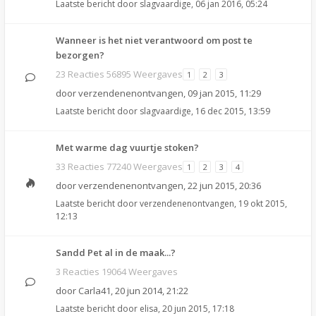
Laatste bericht door
slagvaardige
,
06 jan 2016, 05:24
Wanneer is het niet verantwoord om post te
bezorgen?
23 Reacties 56895 Weergaves
1
2
3
door
verzendenenontvangen
,
09 jan 2015, 11:29
Laatste bericht door
slagvaardige
,
16 dec 2015, 13:59
Met warme dag vuurtje stoken?
33 Reacties 77240 Weergaves
1
2
3
4
door
verzendenenontvangen
,
22 jun 2015, 20:36
Laatste bericht door
verzendenenontvangen
,
19 okt 2015,
12:13
Sandd Pet al in de maak...?
3 Reacties 19064 Weergaves
door
Carla41
,
20 jun 2014, 21:22
Laatste bericht door
elisa
,
20 jun 2015, 17:18