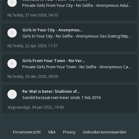
Private Girls From Your City - No Selfie - Anonymous Adult Dating https://privatedates.live Private Girls In Your
NLTeddy
,
27 mei 2026, 04:33
Girls In Your City - Anonymou…
Girls In Your City - No Selfie - Anonymous Sex Dating https://SecretPrivat.com Womens In Your Town - Anonymous S
NLTeddy
,
22 apr 2026, 11:37
Girls From Your Town - No Ver…
Private Girls From Your Town - No Selfie - Anonymous Casual Dating https://PrivateLadyEscorts.com Private Lady In
NLTeddy
,
26 dec 2025, 09:59
Re: Wat is beter: Stukloon of…
Sandd bestaat niet meer sinds 1 feb 2019.
slagvaardige
,
04 jan 2022, 19:49
Forumoverzicht
V&A
Privacy
Gebruikersvoorwaarden