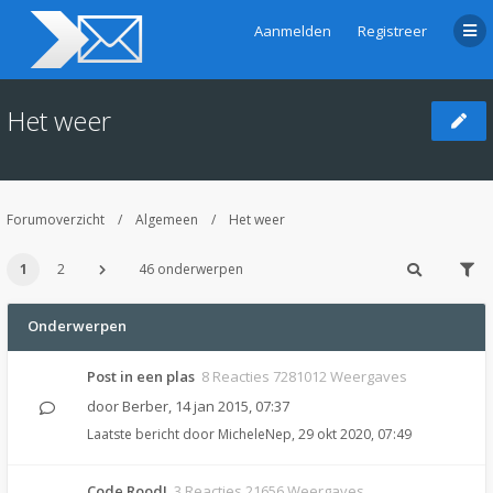
Aanmelden
Registreer
Het weer
Forumoverzicht
Algemeen
Het weer
1
2
46 onderwerpen
Onderwerpen
Post in een plas
8 Reacties 7281012 Weergaves
door
Berber
,
14 jan 2015, 07:37
Laatste bericht door
MicheleNep
,
29 okt 2020, 07:49
Code Rood!
3 Reacties 21656 Weergaves