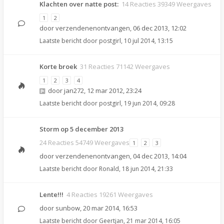
Klachten over natte post:
14 Reacties 39349 Weergaves
1
2
door
verzendenenontvangen
,
06 dec 2013, 12:02
Laatste bericht door
postgirl
,
10 jul 2014, 13:15
Korte broek
31 Reacties 71142 Weergaves
1
2
3
4
door
jan272
,
12 mar 2012, 23:24
Laatste bericht door
postgirl
,
19 jun 2014, 09:28
Storm op 5 december 2013
24 Reacties 54749 Weergaves
1
2
3
door
verzendenenontvangen
,
04 dec 2013, 14:04
Laatste bericht door
Ronald
,
18 jun 2014, 21:33
Lente!!!
4 Reacties 19261 Weergaves
door
sunbow
,
20 mar 2014, 16:53
Laatste bericht door
Geertjan
,
21 mar 2014, 16:05