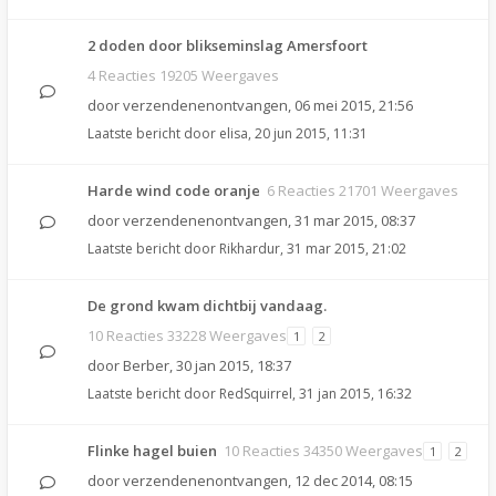
2 doden door blikseminslag Amersfoort
4 Reacties 19205 Weergaves
door
verzendenenontvangen
,
06 mei 2015, 21:56
Laatste bericht door
elisa
,
20 jun 2015, 11:31
Harde wind code oranje
6 Reacties 21701 Weergaves
door
verzendenenontvangen
,
31 mar 2015, 08:37
Laatste bericht door
Rikhardur
,
31 mar 2015, 21:02
De grond kwam dichtbij vandaag.
10 Reacties 33228 Weergaves
1
2
door
Berber
,
30 jan 2015, 18:37
Laatste bericht door
RedSquirrel
,
31 jan 2015, 16:32
Flinke hagel buien
10 Reacties 34350 Weergaves
1
2
door
verzendenenontvangen
,
12 dec 2014, 08:15