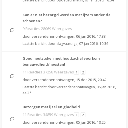
Laatste bericht door
opdedeurmat.nl
,
07 jan 2016, 18:34
Kan er niet bezorgd worden met ijzers onder de
schoenen?
9 Reacties 28069 Weergaves
door
verzendenenontvangen
,
06 jan 2016, 17:33
Laatste bericht door
slagvaardige
,
07 jan 2016, 10:36
Goed houtstoken met houtkachel voorkom
benauwdheid/hoesten!
11 Reacties 37258 Weergaves
1
2
door
verzendenenontvangen
,
15 dec 2015, 20:42
Laatste bericht door
verzendenenontvangen
,
06 jan 2016,
22:37
Bezorgen met ijzel en gladheid
11 Reacties 34859 Weergaves
1
2
door
verzendenenontvangen
,
05 jan 2016, 10:25