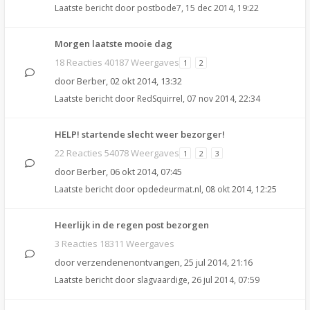
Laatste bericht door
postbode7
,
15 dec 2014, 19:22
Morgen laatste mooie dag
18 Reacties 40187 Weergaves
1
2
door
Berber
,
02 okt 2014, 13:32
Laatste bericht door
RedSquirrel
,
07 nov 2014, 22:34
HELP! startende slecht weer bezorger!
22 Reacties 54078 Weergaves
1
2
3
door
Berber
,
06 okt 2014, 07:45
Laatste bericht door
opdedeurmat.nl
,
08 okt 2014, 12:25
Heerlijk in de regen post bezorgen
3 Reacties 18311 Weergaves
door
verzendenenontvangen
,
25 jul 2014, 21:16
Laatste bericht door
slagvaardige
,
26 jul 2014, 07:59