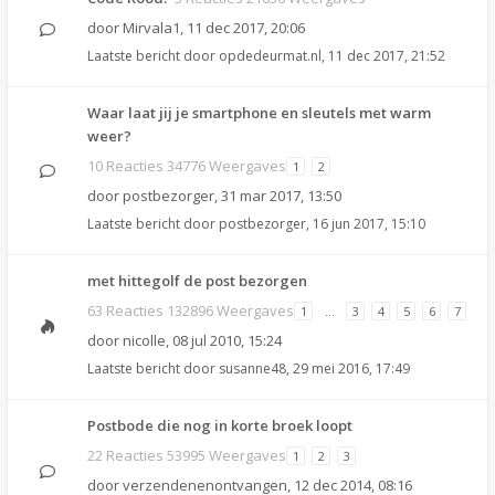
door
Mirvala1
,
11 dec 2017, 20:06
Laatste bericht door
opdedeurmat.nl
,
11 dec 2017, 21:52
Waar laat jij je smartphone en sleutels met warm
weer?
10 Reacties 34776 Weergaves
1
2
door
postbezorger
,
31 mar 2017, 13:50
Laatste bericht door
postbezorger
,
16 jun 2017, 15:10
met hittegolf de post bezorgen
63 Reacties 132896 Weergaves
1
…
3
4
5
6
7
door
nicolle
,
08 jul 2010, 15:24
Laatste bericht door
susanne48
,
29 mei 2016, 17:49
Postbode die nog in korte broek loopt
22 Reacties 53995 Weergaves
1
2
3
door
verzendenenontvangen
,
12 dec 2014, 08:16