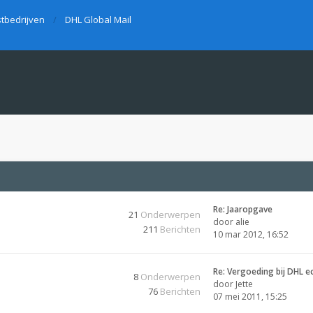
tbedrijven
DHL Global Mail
Re: Jaaropgave
21
Onderwerpen
door
alie
211
Berichten
10 mar 2012, 16:52
Re: Vergoeding bij DHL e
8
Onderwerpen
door
Jette
76
Berichten
07 mei 2011, 15:25