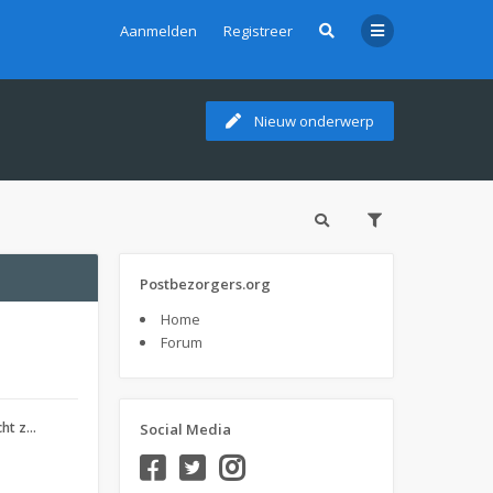
Aanmelden
Registreer
Nieuw onderwerp
Postbezorgers.org
Home
Forum
cht z…
Social Media