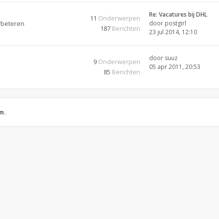
Re: Vacatures bij DHL
11
Onderwerpen
rbeteren
door
postgirl
187
Berichten
23 jul 2014, 12:10
door
suuz
9
Onderwerpen
05 apr 2011, 20:53
85
Berichten
m.