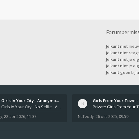
Forumpermiss
Je
kunt niet
nieuw
Je
kunt niet
reage
Je
kunt niet
je eig
Je
kunt niet
je ei
Je
kunt geen
bijl
Girls In Your City - Anonymou…
Girls In Your City - No Selfie - Anonymous Sex Dating https://SecretPrivat.com Womens In Your Town - Anonymous S
y
,
22 apr 2026, 11:37
NLTeddy
,
26 dec 2025, 09:59