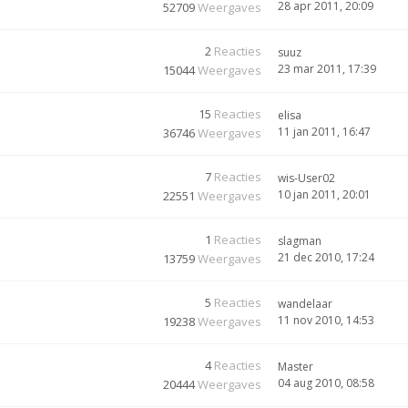
28 apr 2011, 20:09
52709
Weergaves
2
Reacties
suuz
23 mar 2011, 17:39
15044
Weergaves
15
Reacties
elisa
11 jan 2011, 16:47
36746
Weergaves
7
Reacties
wis-User02
10 jan 2011, 20:01
22551
Weergaves
1
Reacties
slagman
21 dec 2010, 17:24
13759
Weergaves
5
Reacties
wandelaar
11 nov 2010, 14:53
19238
Weergaves
4
Reacties
Master
04 aug 2010, 08:58
20444
Weergaves