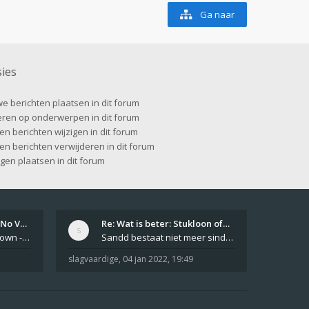
Ga naar
ies
e berichten plaatsen in dit forum
ren op onderwerpen in dit forum
en berichten wijzigen in dit forum
gen berichten verwijderen in dit forum
agen plaatsen in dit forum
Girls From Your Town - No Ver…
Re: Wat is beter: Stukloon of…
Private Girls From Your Town - No Selfie - Anonymous Casual Dating https://PrivateLadyEscorts.com Private Lady In
Sandd bestaat niet meer sinds 1 feb 2019.
slagvaardige
,
04 jan 2022, 19:49