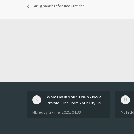
Terug naar het forumoverzicht
Womans In Your Town - No Veri…
Private Girls From Your City - No Selfie - Anonymous Adult Dating https://privatedates.live Private Girls In Your
NLTeddy
,
27 mei 2026, 04:33
NLTedd