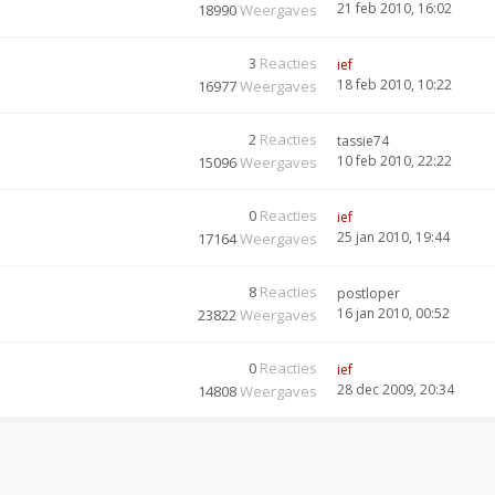
21 feb 2010, 16:02
18990
Weergaves
3
Reacties
ief
18 feb 2010, 10:22
16977
Weergaves
2
Reacties
tassie74
10 feb 2010, 22:22
15096
Weergaves
0
Reacties
ief
25 jan 2010, 19:44
17164
Weergaves
8
Reacties
postloper
16 jan 2010, 00:52
23822
Weergaves
0
Reacties
ief
28 dec 2009, 20:34
14808
Weergaves