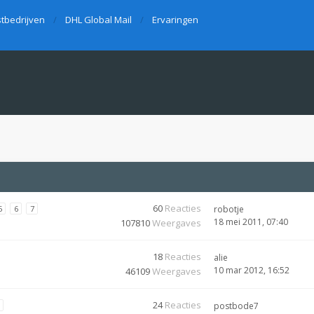
tbedrijven
DHL Global Mail
Ervaringen
60
Reacties
5
6
7
robotje
18 mei 2011, 07:40
107810
Weergaves
18
Reacties
alie
10 mar 2012, 16:52
46109
Weergaves
24
Reacties
postbode7