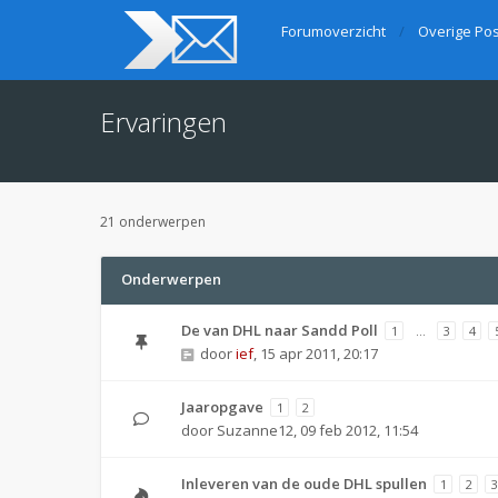
Forumoverzicht
Overige Pos
Ervaringen
21 onderwerpen
Onderwerpen
De van DHL naar Sandd Poll
1
…
3
4
door
ief
,
15 apr 2011, 20:17
Jaaropgave
1
2
door
Suzanne12
,
09 feb 2012, 11:54
Inleveren van de oude DHL spullen
1
2
3