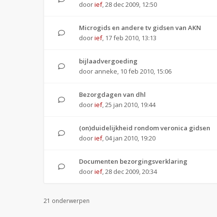
door
ief
,
28 dec 2009, 12:50
Microgids en andere tv gidsen van AKN
door
ief
,
17 feb 2010, 13:13
bijlaadvergoeding
door
anneke
,
10 feb 2010, 15:06
Bezorgdagen van dhl
door
ief
,
25 jan 2010, 19:44
(on)duidelijkheid rondom veronica gidsen
door
ief
,
04 jan 2010, 19:20
Documenten bezorgingsverklaring
door
ief
,
28 dec 2009, 20:34
21 onderwerpen