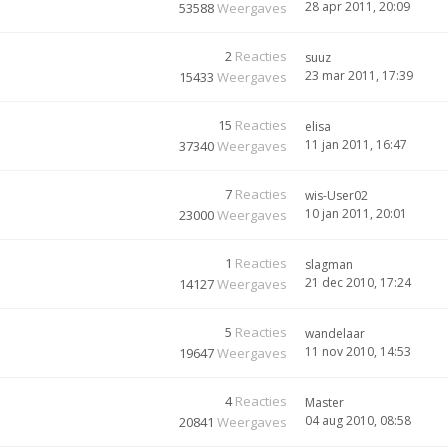
28 apr 2011, 20:09
53588
Weergaves
2
Reacties
suuz
23 mar 2011, 17:39
15433
Weergaves
15
Reacties
elisa
11 jan 2011, 16:47
37340
Weergaves
7
Reacties
wis-User02
10 jan 2011, 20:01
23000
Weergaves
1
Reacties
slagman
21 dec 2010, 17:24
14127
Weergaves
5
Reacties
wandelaar
11 nov 2010, 14:53
19647
Weergaves
4
Reacties
Master
04 aug 2010, 08:58
20841
Weergaves