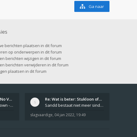
Ga naar
ies
e berichten plaatsen in dit forum
ren op onderwerpen in dit forum
en berichten wijzigen in dit forum
gen berichten verwijderen in dit forum
agen plaatsen in dit forum
Girls From Your Town - No Ver…
Re: Wat is beter: Stukloon of…
Private Girls From Your Town - No Selfie - Anonymous Casual Dating https://PrivateLadyEscorts.com Private Lady In
Sandd bestaat niet meer sinds 1 feb 2019.
slagvaardige
,
04 jan 2022, 19:49