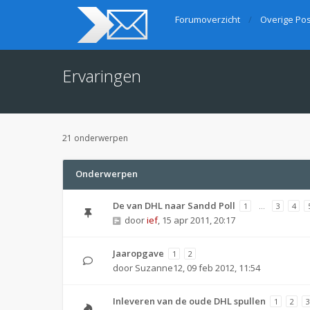
Forumoverzicht
Overige Pos
Ervaringen
21 onderwerpen
Onderwerpen
De van DHL naar Sandd Poll
1
…
3
4
door
ief
,
15 apr 2011, 20:17
Jaaropgave
1
2
door
Suzanne12
,
09 feb 2012, 11:54
Inleveren van de oude DHL spullen
1
2
3