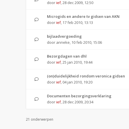
door
ief
,
28 dec 2009, 12:50
Microgids en andere tv gidsen van AKN
door
ief
,
17 feb 2010, 13:13
bijlaadvergoeding
door
anneke
,
10 feb 2010, 15:06
Bezorgdagen van dhl
door
ief
,
25 jan 2010, 19:44
(on)duidelijkheid rondom veronica gidsen
door
ief
,
04 jan 2010, 19:20
Documenten bezorgingsverklaring
door
ief
,
28 dec 2009, 20:34
21 onderwerpen