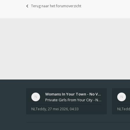
Terug naar het forumoverzicht
Womans In Your Town - No Veri…
Private Girls From Your City - No Selfie - Anonymous Adult Dating https://privatedates.live Private Girls In Your
NLTeddy
,
27 mei 2026, 04:33
NLTedd