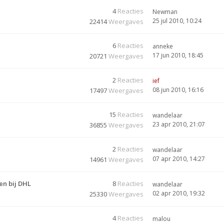
4
Reacties
Newman
25 jul 2010, 10:24
22414
Weergaves
6
Reacties
anneke
17 jun 2010, 18:45
20721
Weergaves
2
Reacties
ief
08 jun 2010, 16:16
17497
Weergaves
15
Reacties
wandelaar
23 apr 2010, 21:07
36855
Weergaves
2
Reacties
wandelaar
07 apr 2010, 14:27
14961
Weergaves
n bij DHL
8
Reacties
wandelaar
02 apr 2010, 19:32
25330
Weergaves
4
Reacties
malou