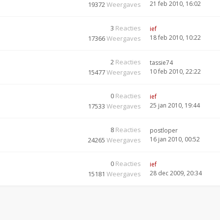
21 feb 2010, 16:02
19372
Weergaves
3
Reacties
ief
18 feb 2010, 10:22
17366
Weergaves
2
Reacties
tassie74
10 feb 2010, 22:22
15477
Weergaves
0
Reacties
ief
25 jan 2010, 19:44
17533
Weergaves
8
Reacties
postloper
16 jan 2010, 00:52
24265
Weergaves
0
Reacties
ief
28 dec 2009, 20:34
15181
Weergaves