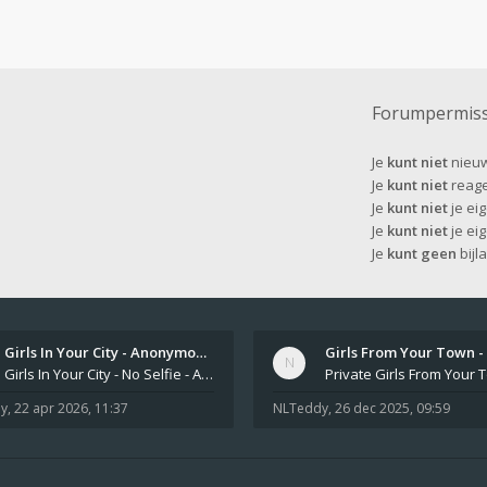
Forumpermiss
Je
kunt niet
nieuw
Je
kunt niet
reage
Je
kunt niet
je eig
Je
kunt niet
je ei
Je
kunt geen
bijl
Girls In Your City - Anonymou…
Girls In Your City - No Selfie - Anonymous Sex Dating https://SecretPrivat.com Womens In Your Town - Anonymous S
y
,
22 apr 2026, 11:37
NLTeddy
,
26 dec 2025, 09:59