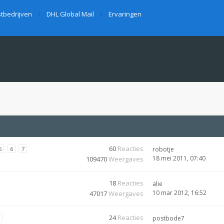
tbedrijven
DHL Global Mail
Ervaringen
60
Reacties
5
6
7
robotje
18 mei 2011, 07:40
109470
Weergaves
18
Reacties
alie
10 mar 2012, 16:52
47017
Weergaves
24
Reacties
postbode7