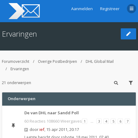
Aanmelden
Registreer
Ervaringen
Forumoverzicht
Overige Postbedrijven
DHL Global Mail
Ervaringen
21 onderwerpen
Onderwerpen
De van DHL naar Sandd Poll
60 Reacties 108660 Weergaves
1
…
3
4
5
6
7
door
ief
,
15 apr 2011, 20:17
Laatste bericht door
robotje
,
18 mei 2011, 07:40