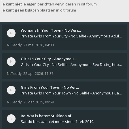
Je
kunt niet
je eigen berichten verwijderen in dit forum
Je
kunt geen
bijlagen plaatsen in dit forum
Womans In Your Town - No Veri…
Private Girls From Your City - No Selfie - Anonymous Adult Dating https://privatedates.live Private Girls In Your
NLTeddy
,
27 mei 2026, 04:33
Girls In Your City - Anonymou…
Girls In Your City - No Selfie - Anonymous Sex Dating https://SecretPrivat.com Womens In Your Town - Anonymous S
NLTeddy
,
22 apr 2026, 11:37
Girls From Your Town - No Ver…
Private Girls From Your Town - No Selfie - Anonymous Casual Dating https://PrivateLadyEscorts.com Private Lady In
NLTeddy
,
26 dec 2025, 09:59
Re: Wat is beter: Stukloon of…
Sandd bestaat niet meer sinds 1 feb 2019.