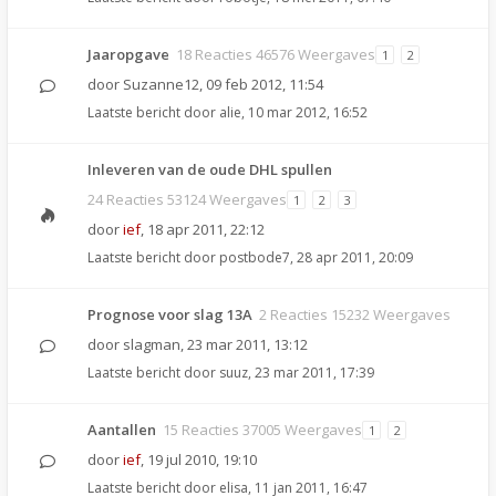
Jaaropgave
18 Reacties 46576 Weergaves
1
2
door
Suzanne12
,
09 feb 2012, 11:54
Laatste bericht door
alie
,
10 mar 2012, 16:52
Inleveren van de oude DHL spullen
24 Reacties 53124 Weergaves
1
2
3
door
ief
,
18 apr 2011, 22:12
Laatste bericht door
postbode7
,
28 apr 2011, 20:09
Prognose voor slag 13A
2 Reacties 15232 Weergaves
door
slagman
,
23 mar 2011, 13:12
Laatste bericht door
suuz
,
23 mar 2011, 17:39
Aantallen
15 Reacties 37005 Weergaves
1
2
door
ief
,
19 jul 2010, 19:10
Laatste bericht door
elisa
,
11 jan 2011, 16:47