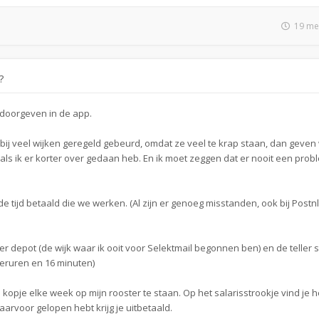
19 me
?
 doorgeven in de app.
bij veel wijken geregeld gebeurd, omdat ze veel te krap staan, dan geven
r als ik er korter over gedaan heb. En ik moet zeggen dat er nooit een pro
l de tijd betaald die we werken. (Al zijn er genoeg misstanden, ook bij Postn
 depot (de wijk waar ik ooit voor Selektmail begonnen ben) en de teller 
eruren en 16 minuten)
kopje elke week op mijn rooster te staan. Op het salarisstrookje vind je 
daarvoor gelopen hebt krijg je uitbetaald.