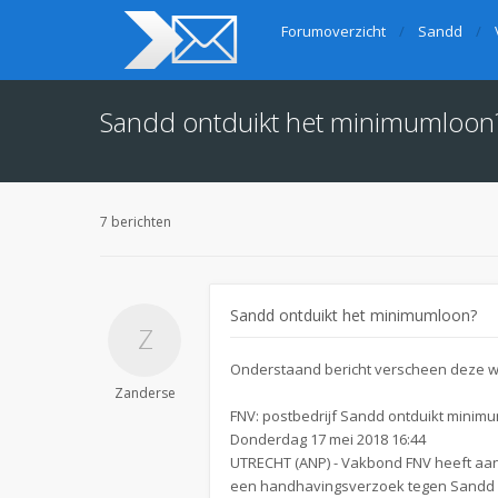
Forumoverzicht
Sandd
Sandd ontduikt het minimumloon
7 berichten
Sandd ontduikt het minimumloon?
Onderstaand bericht verscheen deze w
Zanderse
FNV: postbedrijf Sandd ontduikt minim
Donderdag 17 mei 2018 16:44
UTRECHT (ANP) - Vakbond FNV heeft aan
een handhavingsverzoek tegen Sandd in