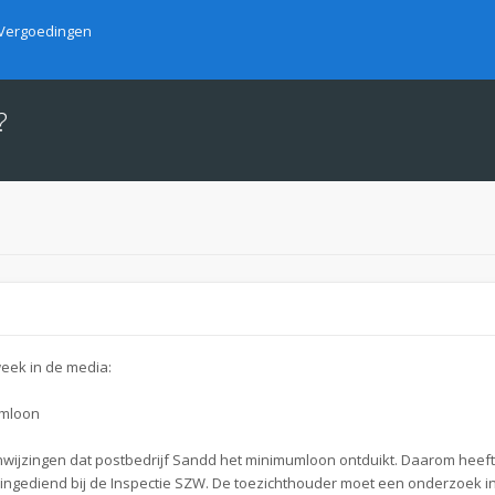
Vergoedingen
?
eek in de media:
umloon
wijzingen dat postbedrijf Sandd het minimumloon ontduikt. Daarom heef
gediend bij de Inspectie SZW. De toezichthouder moet een onderzoek in