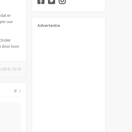
dat er
 per uur
Advertentie
 Onder
t door loon
i 2018, 13:18
2