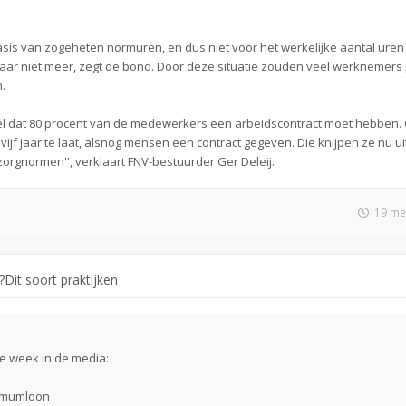
sis van zogeheten normuren, en dus niet voor het werkelijke aantal uren 
 jaar niet meer, zegt de bond. Door deze situatie zouden veel werknemers
.
egel dat 80 procent van de medewerkers een arbeidscontract moet hebben.
ijf jaar te laat, alsnog mensen een contract gegeven. Die knijpen ze nu ui
orgnormen'', verklaart FNV-bestuurder Ger Deleij.
19 me
Dit soort praktijken
e week in de media:
nimumloon