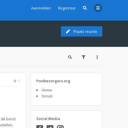
Aanmelden
Registreer
Plaats reactie
Postbezorgers.org
1
Home
Forum
Social Media
t de bond
stellen,