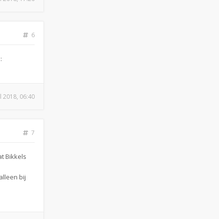
6
:
ul 2018, 06:40
7
t Bikkels
lleen bij