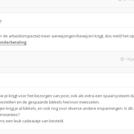
?
er de arbeidsinspectie) meer aanwijzingen/bewijzen krijgt, dus meld het op
onderbetaling
16 j
ie je krijgt voor het bezorgen van post, ook als extra een spaarsysteem da
bestellen en de gespaarde bikkels hiervoor inwisselen.
 krijg je al bikkels, en ook nog voor diverse andere inspanningen. Is dit a
instanties?
ens een leuk cadeautje van besteld.