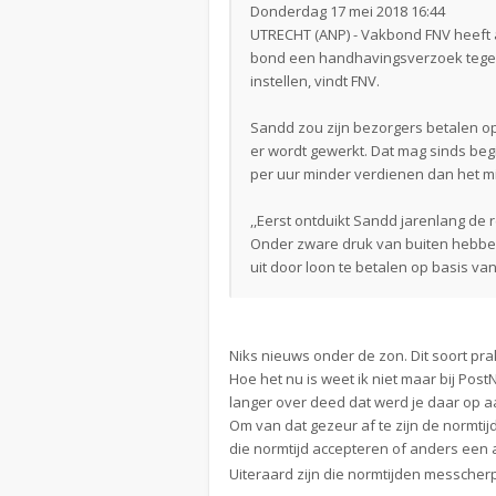
Donderdag 17 mei 2018 16:44
UTRECHT (ANP) - Vakbond FNV heeft 
bond een handhavingsverzoek tegen
instellen, vindt FNV.
Sandd zou zijn bezorgers betalen op
er wordt gewerkt. Dat mag sinds beg
per uur minder verdienen dan het 
,,Eerst ontduikt Sandd jarenlang de
Onder zware druk van buiten hebben 
uit door loon te betalen op basis v
Niks nieuws onder de zon. Dit soort pra
Hoe het nu is weet ik niet maar bij Post
langer over deed dat werd je daar op 
Om van dat gezeur af te zijn de normtij
die normtijd accepteren of anders een
Uiteraard zijn die normtijden messcherp