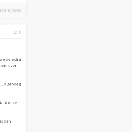
i 2018, 20:50
3
 we de extra
bleem over
l. En genoeg
staat deze
het dan