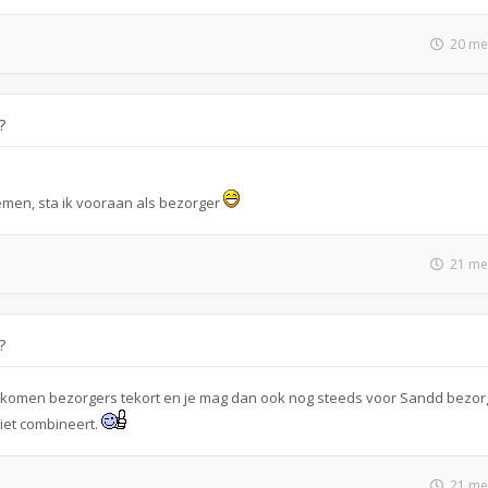
20 me
?
men, sta ik vooraan als bezorger
21 me
?
We komen bezorgers tekort en je mag dan ook nog steeds voor Sandd bezo
iet combineert.
21 me