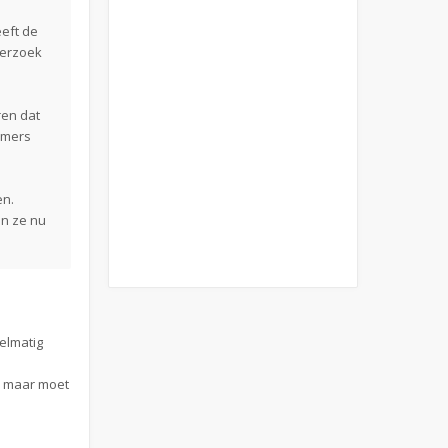
eft de
derzoek
ren dat
emers
en.
en ze nu
gelmatig
 , maar moet