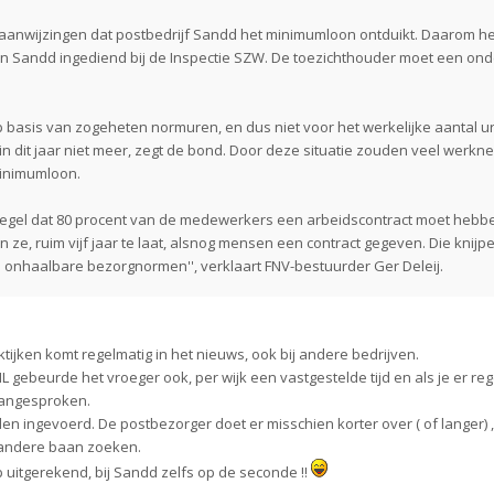
aanwijzingen dat postbedrijf Sandd het minimumloon ontduikt. Daarom he
 Sandd ingediend bij de Inspectie SZW. De toezichthouder moet een on
 basis van zogeheten normuren, en dus niet voor het werkelijke aantal u
in dit jaar niet meer, zegt de bond. Door deze situatie zouden veel werkn
minimumloon.
 regel dat 80 procent van de medewerkers een arbeidscontract moet hebb
ze, ruim vijf jaar te laat, alsnog mensen een contract gegeven. Die knijp
an onhaalbare bezorgnormen'', verklaart FNV-bestuurder Ger Deleij.
ktijken komt regelmatig in het nieuws, ook bij andere bedrijven.
NL gebeurde het vroeger ook, per wijk een vastgestelde tijd en als je er re
aangesproken.
den ingevoerd. De postbezorger doet er misschien korter over ( of langer)
 andere baan zoeken.
 uitgerekend, bij Sandd zelfs op de seconde !!