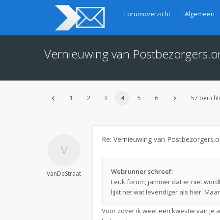
Forumoverzicht
Algemeen
Vernieuwing van Postbezorgers.o
1
2
3
4
5
6
57 bericht
Re: Vernieuwing van Postbezorgers.o
Webrunner schreef:
VanDeStraat
Leuk forum, jammer dat er niet wor
lijkt het wat levendiger als hier. Maar
Voor zover ik weet een kwestie van j