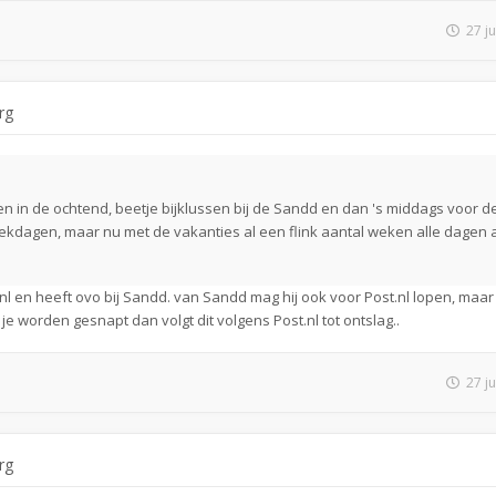
27 j
rg
n in de ochtend, beetje bijklussen bij de Sandd en dan 's middags voor d
ekdagen, maar nu met de vakanties al een flink aantal weken alle dagen 
l en heeft ovo bij Sandd. van Sandd mag hij ook voor Post.nl lopen, maar 
 je worden gesnapt dan volgt dit volgens Post.nl tot ontslag..
27 j
rg