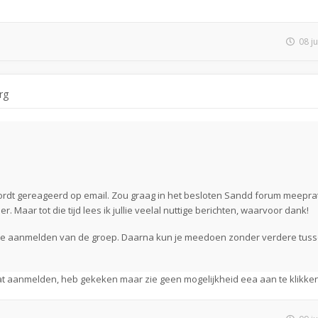
08 j
rg
wordt gereageerd op email. Zou graag in het besloten Sandd forum meepra
ier. Maar tot die tijd lees ik jullie veelal nuttige berichten, waarvoor dank!
n je aanmelden van de groep. Daarna kun je meedoen zonder verdere tus
dat aanmelden, heb gekeken maar zie geen mogelijkheid eea aan te klikken