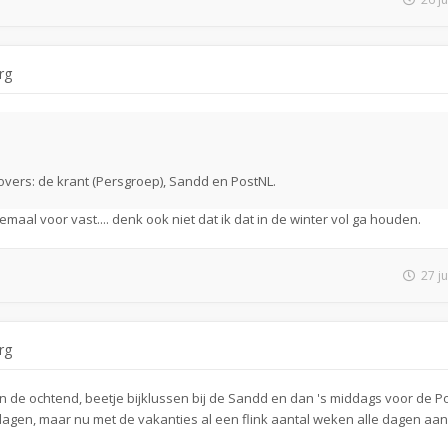
rg
lovers: de krant (Persgroep), Sandd en PostNL.
maal voor vast.... denk ook niet dat ik dat in de winter vol ga houden.
27 j
rg
n de ochtend, beetje bijklussen bij de Sandd en dan 's middags voor de P
agen, maar nu met de vakanties al een flink aantal weken alle dagen aan