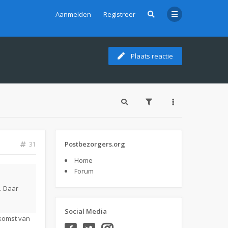
Aanmelden
Registreer
Plaats reactie
Postbezorgers.org
31
Home
Forum
. Daar
Social Media
komst van