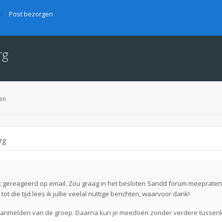
Post bezorgen
rg
en
rg
dt gereageerd op email. Zou graag in het besloten Sandd forum meepraten
 tot die tijd lees ik jullie veelal nuttige berichten, waarvoor dank!
e aanmelden van de groep. Daarna kun je meedoen zonder verdere tussen