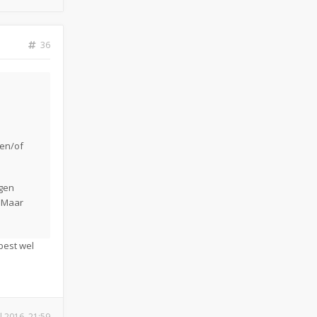
36
 en/of
ngen
. Maar
best wel
ul 2016, 21:59