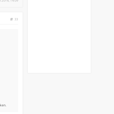
ul 2016, 14:09
33
ken.