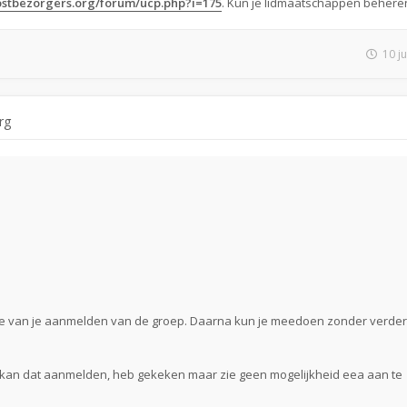
postbezorgers.org/forum/ucp.php?i=175
. Kun je lidmaatschappen behere
10 j
rg
ie van je aanmelden van de groep. Daarna kun je meedoen zonder verde
r kan dat aanmelden, heb gekeken maar zie geen mogelijkheid eea aan te