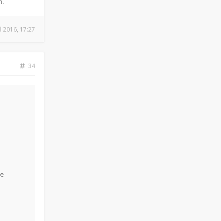
n.
ul 2016, 17:27
34
re