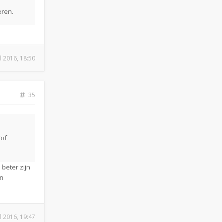
eren.
ul 2016, 18:50
35
/of
beter zijn
en
ul 2016, 19:47