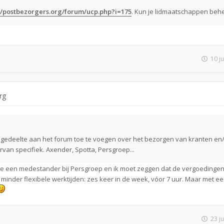
//postbezorgers.org/forum/ucp.php?i=175
. Kun je lidmaatschappen beh
10 j
rg
en gedeelte aan het forum toe te voegen over het bezorgen van kranten en
rvan specifiek. Axender, Spotta, Persgroep...
je een medestander bij Persgroep en ik moet zeggen dat de vergoedingen 
minder flexibele werktijden: zes keer in de week, vóor 7 uur. Maar met e
23 j