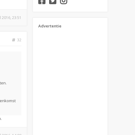
ul 2016, 23:51
Advertentie
32
ten.
senkomst
.