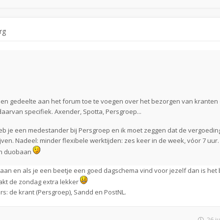
rg
is een gedeelte aan het forum toe te voegen over het bezorgen van kranten
daarvan specifiek. Axender, Spotta, Persgroep...
heb je een medestander bij Persgroep en ik moet zeggen dat de vergoedi
jven. Nadeel: minder flexibele werktijden: zes keer in de week, vóor 7 uur
en duobaan
an en als je een beetje een goed dagschema vind voor jezelf dan is het 
aakt de zondag extra lekker
ers: de krant (Persgroep), Sandd en PostNL.
26 j