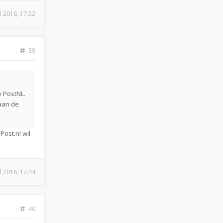
ul 2016, 17:32
39
e PostNL.
aan de
Post.nl wil
ul 2016, 17:44
40