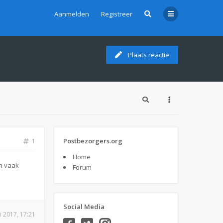
Aanmelden
Registreer
Plaats reactie
Postbezorgers.org
1
Home
n vaak
Forum
Social Media
i 2017, 17:21