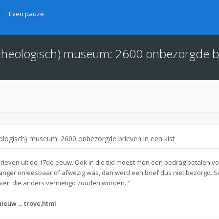
Even pauze
archeologisch) museum: 2600 onbezorgde br
eologisch) museum: 2600 onbezorgde brieven in een kist
rieven uit de 17de eeuw. Ook in die tijd moest men een bedrag betalen v
anger onleesbaar of afwezig was, dan werd een brief dus niet bezorgd. 
en die anders vernietigd zouden worden. "
euw ... trove.html