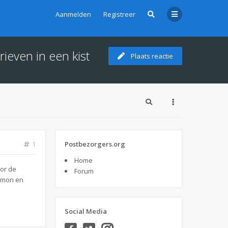
Aanmelden
Registreer
ieven in een kist
Plaats reactie
Postbezorgers.org
1
Home
oor de
Forum
Simon en
Social Media