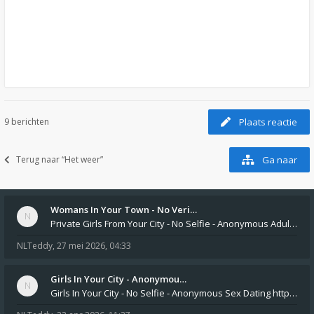
9 berichten
Plaats reactie
Terug naar “Het weer”
Ga naar
Womans In Your Town - No Veri…
Private Girls From Your City - No Selfie - Anonymous Adult Dating https://privatedates.live Private Girls In Your
NLTeddy
,
27 mei 2026, 04:33
Girls In Your City - Anonymou…
Girls In Your City - No Selfie - Anonymous Sex Dating https://SecretPrivat.com Womens In Your Town - Anonymous S