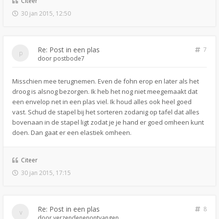
Citeer
30 jan 2015, 12:50
Re: Post in een plas
7
door
postbode7
Misschien mee terugnemen. Even de fohn erop en later als het
droog is alsnog bezorgen. Ik heb het nog niet meegemaakt dat
een envelop net in een plas viel. Ik houd alles ook heel goed
vast. Schud de stapel bij het sorteren zodanig op tafel dat alles
bovenaan in de stapel ligt zodat je je hand er goed omheen kunt
doen. Dan gaat er een elastiek omheen.
Citeer
30 jan 2015, 17:15
Re: Post in een plas
8
door
verzendenenontvangen