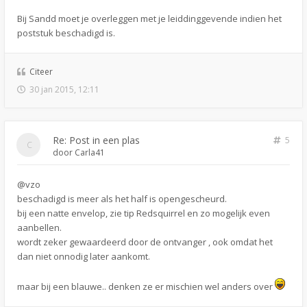
Bij Sandd moet je overleggen met je leiddinggevende indien het
poststuk beschadigd is.
Citeer
30 jan 2015, 12:11
Re: Post in een plas
5
door
Carla41
@vzo
beschadigd is meer als het half is opengescheurd.
bij een natte envelop, zie tip Redsquirrel en zo mogelijk even
aanbellen.
wordt zeker gewaardeerd door de ontvanger , ook omdat het
dan niet onnodig later aankomt.
maar bij een blauwe.. denken ze er mischien wel anders over