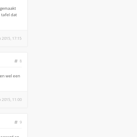
eegemaakt
 tafel dat
n 2015, 17:15
8
ien wel een
b 2015, 11:00
9