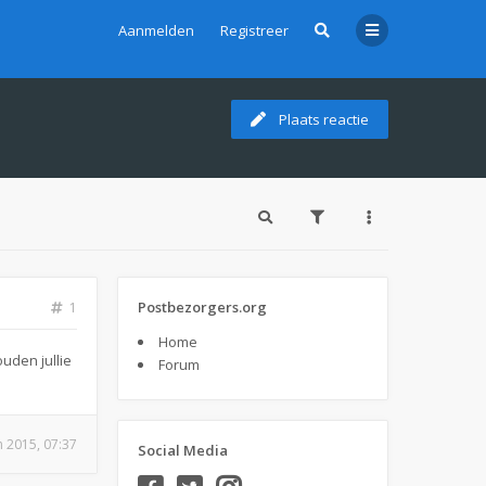
Aanmelden
Registreer
Plaats reactie
Postbezorgers.org
1
Home
uden jullie
Forum
n 2015, 07:37
Social Media