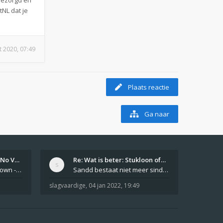
bezorgd en
NL dat je
t 2020, 07:49
Plaats reactie
Ga naar
Girls From Your Town - No Ver…
Re: Wat is beter: Stukloon of…
Private Girls From Your Town - No Selfie - Anonymous Casual Dating https://PrivateLadyEscorts.com Private Lady In
Sandd bestaat niet meer sinds 1 feb 2019.
slagvaardige
,
04 jan 2022, 19:49