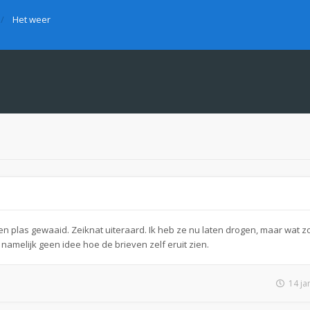
Het weer
een plas gewaaid. Zeiknat uiteraard. Ik heb ze nu laten drogen, maar wat zo
amelijk geen idee hoe de brieven zelf eruit zien.
14 ja