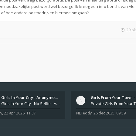
dat de post vertraagt bezorgd wordt. De post van maandag wordt dinsdag 
noodzakelijke post werd wel bezorgd. Ik kreeg een info bericht van Alert
me af hoe andere postbedrijven hiermee omgaan?
29 ok
Girls In Your City - Anonymou…
Girls In Your City - No Selfie - Anonymous Sex Dating https://SecretPrivat.com Womens In Your Town - Anonymous S
y
,
22 apr 2026, 11:37
NLTeddy
,
26 dec 2025, 09:59