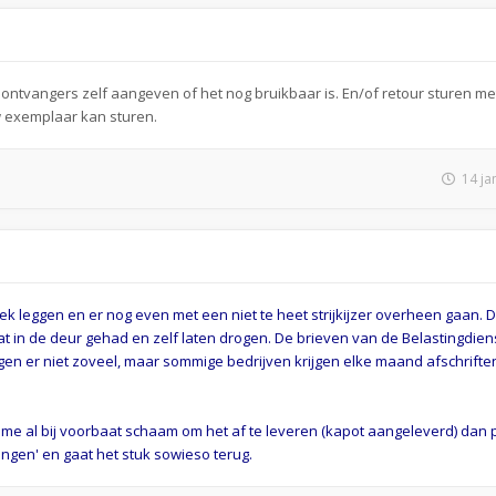
ntvangers zelf aangeven of het nog bruikbaar is. En/of retour sturen met 
w exemplaar kan sturen.
14 ja
 leggen en er nog even met een niet te heet strijkijzer overheen gaan. 
 in de deur gehad en zelf laten drogen. De brieven van de Belastingdiens
rijgen er niet zoveel, maar sommige bedrijven krijgen elke maand afschrift
 me al bij voorbaat schaam om het af te leveren (kapot aangeleverd) dan p
ngen' en gaat het stuk sowieso terug.