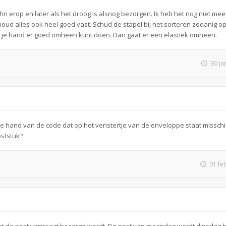
 erop en later als het droog is alsnog bezorgen. Ik heb het nog niet m
 houd alles ook heel goed vast. Schud de stapel bij het sorteren zodanig op
 je je hand er goed omheen kunt doen. Dan gaat er een elastiek omheen.
30 ja
e hand van de code dat op het venstertje van de enveloppe staat missch
ststuk?
01 fe