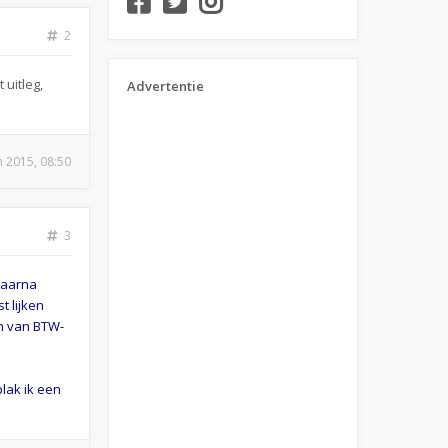
2
uitleg,
Advertentie
n 2015, 08:50
3
Daarna
t lijken
en van BTW-
lak ik een