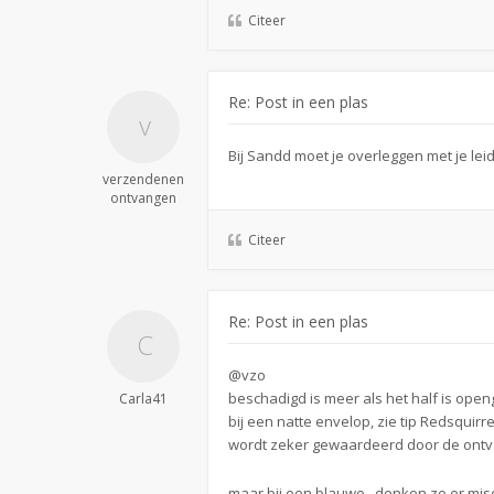
Citeer
Re: Post in een plas
Bij Sandd moet je overleggen met je le
verzendenen
ontvangen
Citeer
Re: Post in een plas
@vzo
beschadigd is meer als het half is ope
Carla41
bij een natte envelop, zie tip Redsquirr
wordt zeker gewaardeerd door de ontva
maar bij een blauwe.. denken ze er mi