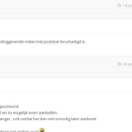
14 ja
iddinggevende indien het poststuk beschadigd is.
30 ja
ngescheurd.
el en zo mogelijk even aanbellen.
nger , ook omdat het dan niet onnodig later aankomt.
schien wel anders over