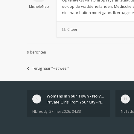
Op teletekst van Omrop Fryslan staat 
ook op de waddeneilanden. Medische en 
MicheleNep
niet naar buiten moet gaan. Ik vraag 
Citeer
9 berichten
Terug naar “Het weer”
Womans In Your Town - No Veri…
Private Girls From Your City - No Selfie - Anonymous Adult Dating https://privatedates.live Private Girls In Your
NLTeddy
,
27 mei 2026, 04:33
NLTedd