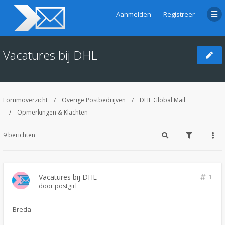
Aanmelden
Registreer
Vacatures bij DHL
Forumoverzicht
Overige Postbedrijven
DHL Global Mail
Opmerkingen & Klachten
9 berichten
Vacatures bij DHL
1
door
postgirl
Breda