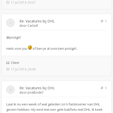
17 jul 2014, 20:27
Re: Vacatures bij DHL
5
door
Carla41
@postgirl
niets voor jou
of ben je al voorzien postgirl..
Citeer
17 jul 2014, 20:49
Re: Vacatures bij DHL
6
door
postbode7
Laat ik nu een week of wat geleden zo'n fietskoerier van DHL
gezien hebben. Hij reed met een gele bakfiets met DHL. Ik keek