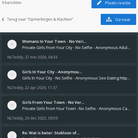
9 berichten
Plaats reactie
Terug naar “Opmerkingen & Klachten”
Ga naar
Womans In Your Town - No Veri…
Private Girls From Your City - No Selfie - Anonymous Adult Dating https://privatedates.live Private Girls In Your
NLTeddy
,
27 mei 2026, 04:33
Girls In Your City - Anonymou…
Girls In Your City - No Selfie - Anonymous Sex Dating https://SecretPrivat.com Womens In Your Town - Anonymous S
NLTeddy
,
22 apr 2026, 11:37
Girls From Your Town - No Ver…
Private Girls From Your Town - No Selfie - Anonymous Casual Dating https://PrivateLadyEscorts.com Private Lady In
NLTeddy
,
26 dec 2025, 09:59
Re: Wat is beter: Stukloon of…