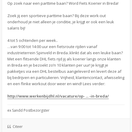
Op zoek naar een parttime baan? Word Fiets Koerier in Breda!
Zoek jij een sportieve parttime baan? Bij deze work-out
onderhoud je niet alleen je conditie, je krijgt er ook een leuk
salaris bij!
4 tot 5 ochtenden per week..
…van 9:00 tot 14:00 uur een fietsroute rijden vanaf
industrieterrein Spinveld in Breda..klinkt dat als een leuke baan?
Met een flitsende DHL fiets rijd jij als koerier langs onze klanten
in Breda en je bezoekt zo’n 10 klanten per uur! Je krijgt je
pakketjes via een DHL bestelbus aangeleverd en levert deze af
bij bedrijven en particulieren. Vrijheid, klantencontact, afwisseling
en een flinke workout door weer en wind! Lees verder:
http://www.werkenbijdhl.nl/vacature/op- ... -in-breda/
ex Sandd Postbezorgster
Citeer