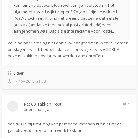
kan iemand dat werk toch wel aan. Je hoeft toch in het
algemeen maar 1 wijk te lopen? Zo groot zijn de wijken bij
PostNL toch niet. Ik vind het vreemd dat ze na dat eerste
ontslag (omdat ze toen ook al post achterhield) weer
aangenomen was. Dat is slechte reclame voor PostNL.
Ze is na haar ontslag niet opnieuw aangenomen. Met "al eerder
ontslagen" wordt bedoeld dat ze al ontslagen was VOORDAT
deze 60 zakken post bij haar werden aangetroffen.
Citeer
17 nov 2015, 21:58
Re: 60 zakken Post !
9
door
jandegraaf
dat krijg je bij uitbuiting van personeel mensen zijn niet meer
gemotiveerd om voor hun werk te staan