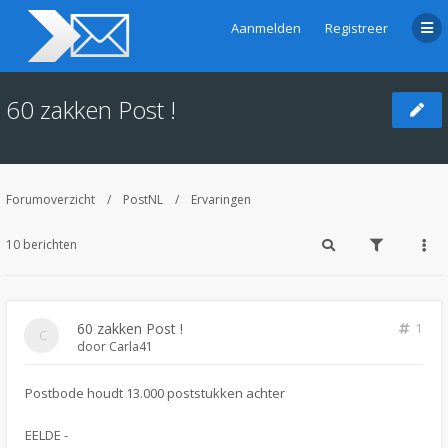
Aanmelden
Registreer
60 zakken Post !
Forumoverzicht
PostNL
Ervaringen
10 berichten
60 zakken Post !
1
door
Carla41
Postbode houdt 13.000 poststukken achter
EELDE -