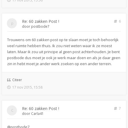
17 nov 2015, 15:56
Re: 60 zakken Post !
6
door
postbode7
Trouwens om 60 zakken post op te slaan moet je toch behoorlijk
veel ruimte hebben thuis. Ik zou niet weten waar ik ze moest
laten. Maar ik zou uit principe al geen post achterhouden. Je bent
postbode dus moet je ook je werk maar doen en als je daar geen
zin in hebt moet je ander werk zoeken op een ander terrein.
Citeer
17 nov 2015, 15:58
Re: 60 zakken Post !
7
door
Carla41
@postbode7