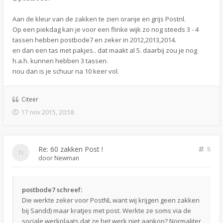
Aan de kleur van de zakken te zien oranje en grijs Postnl.
Op een piekdag kan je voor een flinke wijk zo nog steeds 3 - 4
tassen hebben postbode7 en zeker in 2012,2013,2014.
en dan een tas met pakjes.. dat maakt al 5. daarbij zou je nog
h.a.h. kunnen hebben 3 tassen.
nou dan is je schuur na 10 keer vol.
Citeer
17 nov 2015, 20:58
Re: 60 zakken Post !
8
door
Newman
postbode7 schreef:
Die werkte zeker voor PostNL want wij krijgen geen zakken
bij Sandd) maar kratjes met post. Werkte ze soms via de
sociale werkplaats dat ze het werk niet aankon? Normaliter