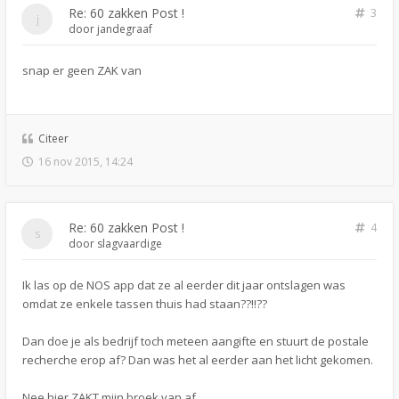
Re: 60 zakken Post !
3
door
jandegraaf
snap er geen ZAK van
Citeer
16 nov 2015, 14:24
Re: 60 zakken Post !
4
door
slagvaardige
Ik las op de NOS app dat ze al eerder dit jaar ontslagen was
omdat ze enkele tassen thuis had staan??!!??
Dan doe je als bedrijf toch meteen aangifte en stuurt de postale
recherche erop af? Dan was het al eerder aan het licht gekomen.
Nee hier ZAKT mijn broek van af.