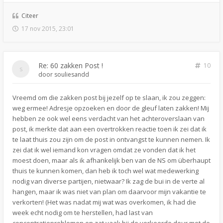
Citeer
17 nov 2015, 23:01
Re: 60 zakken Post !
10
door
souliesandd
Vreemd om die zakken post bij jezelf op te slaan, ik zou zeggen:
weg ermee! Adresje opzoeken en door de gleuf laten zakken! Mij
hebben ze ook wel eens verdacht van het achteroverslaan van
post, ik merkte dat aan een overtrokken reactie toen ik zei dat ik
te laat thuis zou zijn om de post in ontvangst te kunnen nemen. Ik
zei dat ik wel iemand kon vragen omdat ze vonden dat ik het
moest doen, maar als ik afhankelijk ben van de NS om überhaupt
thuis te kunnen komen, dan heb ik toch wel wat medewerking
nodig van diverse partijen, nietwaar? Ik zag de bui in de verte al
hangen, maar ik was niet van plan om daarvoor mijn vakantie te
verkorten! (Het was nadat mij wat was overkomen, ik had die
week echt nodig om te herstellen, had last van