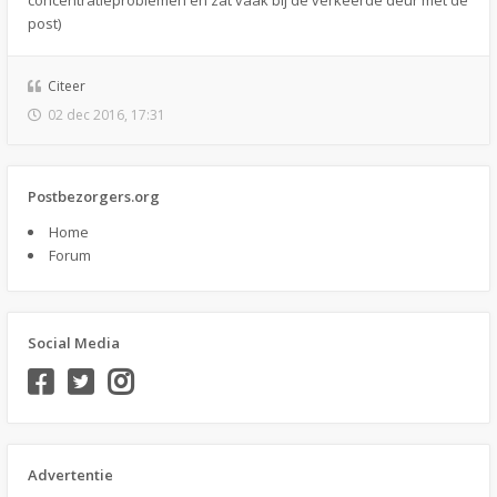
concentratieproblemen en zat vaak bij de verkeerde deur met de
post)
Citeer
02 dec 2016, 17:31
Postbezorgers.org
Home
Forum
Social Media
Advertentie