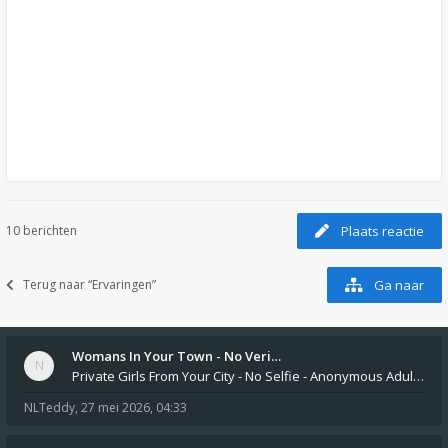
10 berichten
Plaats reactie
Terug naar “Ervaringen”
Ga naar
Womans In Your Town - No Veri…
Private Girls From Your City - No Selfie - Anonymous Adult Dating https://privatedates.live Private Girls In Your
NLTeddy
,
27 mei 2026, 04:33