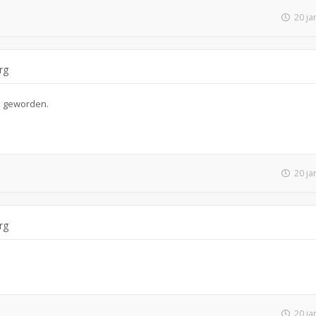
20 ja
rg
i geworden.
20 ja
rg
20 ja