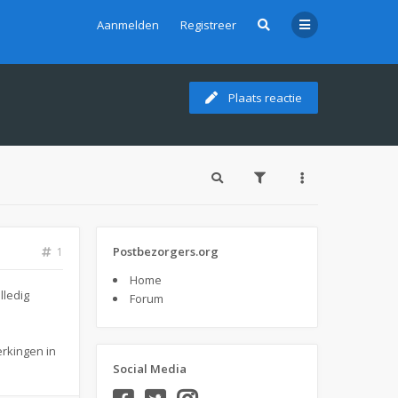
Aanmelden
Registreer
Plaats reactie
Postbezorgers.org
1
Home
lledig
Forum
erkingen in
Social Media