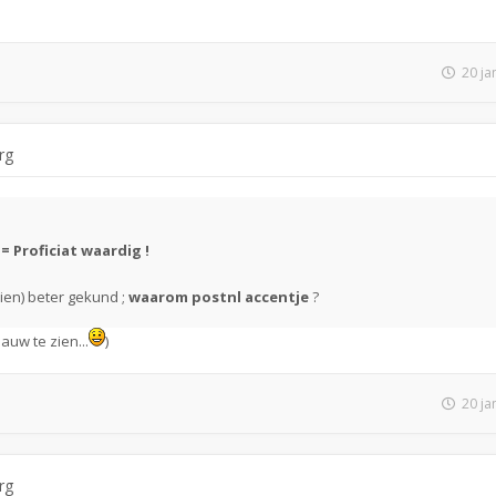
20 ja
rg
= Proficiat waardig !
en) beter gekund ;
waarom postnl accentje
?
auw te zien...
)
20 ja
rg