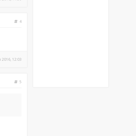
4
n 2016, 12:03
5