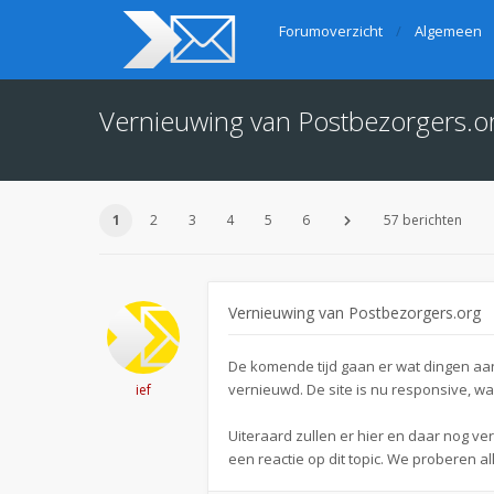
Forumoverzicht
Algemeen
Vernieuwing van Postbezorgers.o
1
2
3
4
5
6
57 berichten
Vernieuwing van Postbezorgers.org
De komende tijd gaan er wat dingen aan 
vernieuwd. De site is nu responsive, w
ief
Uiteraard zullen er hier en daar nog v
een reactie op dit topic. We proberen al