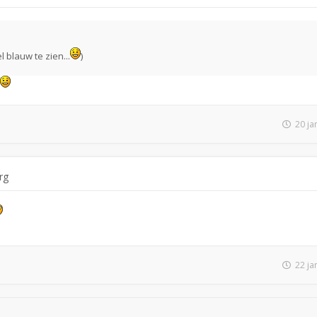
 blauw te zien...
)
20 ja
rg
22 ja