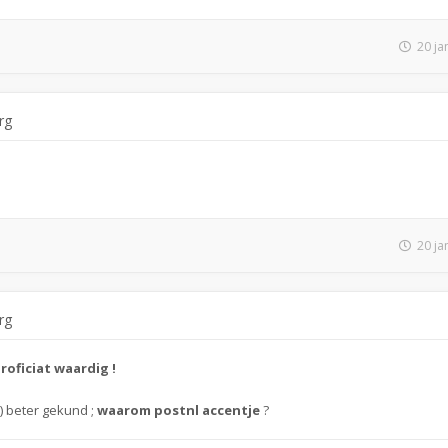
20 ja
rg
20 ja
rg
roficiat waardig !
 beter gekund ;
waarom postnl accentje
?