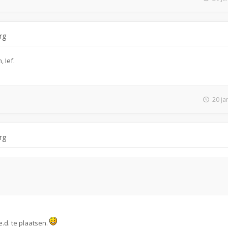
rg
, Ief.
20 ja
rg
.d. te plaatsen.