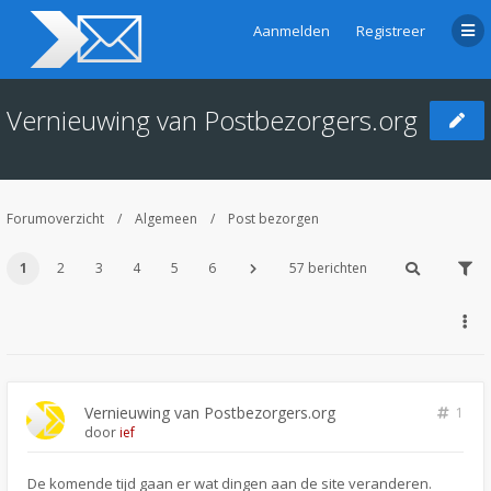
Aanmelden
Registreer
Vernieuwing van Postbezorgers.org
Forumoverzicht
Algemeen
Post bezorgen
1
2
3
4
5
6
57 berichten
Vernieuwing van Postbezorgers.org
1
door
ief
De komende tijd gaan er wat dingen aan de site veranderen.