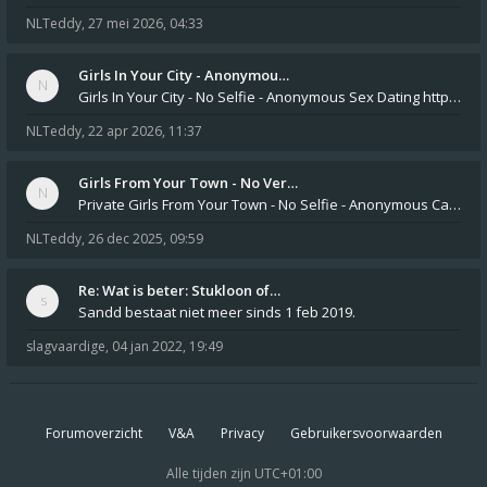
NLTeddy
,
27 mei 2026, 04:33
Girls In Your City - Anonymou…
Girls In Your City - No Selfie - Anonymous Sex Dating https://SecretPrivat.com Womens In Your Town - Anonymous S
NLTeddy
,
22 apr 2026, 11:37
Girls From Your Town - No Ver…
Private Girls From Your Town - No Selfie - Anonymous Casual Dating https://PrivateLadyEscorts.com Private Lady In
NLTeddy
,
26 dec 2025, 09:59
Re: Wat is beter: Stukloon of…
Sandd bestaat niet meer sinds 1 feb 2019.
slagvaardige
,
04 jan 2022, 19:49
Forumoverzicht
V&A
Privacy
Gebruikersvoorwaarden
Alle tijden zijn
UTC+01:00