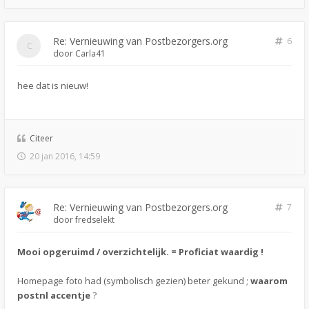
Re: Vernieuwing van Postbezorgers.org
6
door
Carla41
hee dat is nieuw!
Citeer
20 jan 2016, 14:59
Re: Vernieuwing van Postbezorgers.org
7
door
fredselekt
Mooi opgeruimd / overzichtelijk. = Proficiat waardig !
Homepage foto had (symbolisch gezien) beter gekund ;
waarom
postnl accentje
?