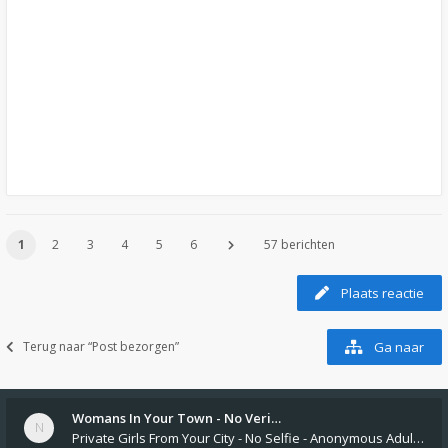
1
2
3
4
5
6
57 berichten
Plaats reactie
Terug naar “Post bezorgen”
Ga naar
Womans In Your Town - No Veri…
Private Girls From Your City - No Selfie - Anonymous Adult Dating https://privatedates.live Private Girls In Your