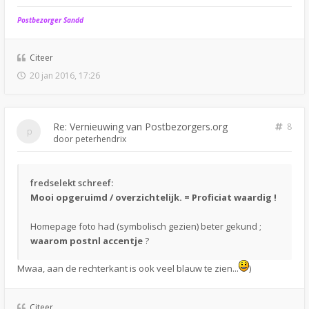
Postbezorger Sandd
Citeer
20 jan 2016, 17:26
Re: Vernieuwing van Postbezorgers.org
8
door
peterhendrix
fredselekt schreef:
Mooi opgeruimd / overzichtelijk. = Proficiat waardig !
Homepage foto had (symbolisch gezien) beter gekund ;
waarom postnl accentje
?
Mwaa, aan de rechterkant is ook veel blauw te zien...
)
Citeer