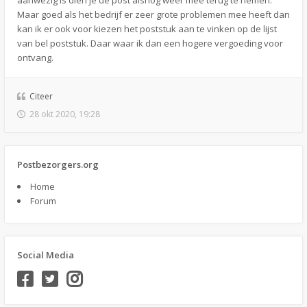
aanwezig is dien je de post alsnog weer mee terug te nemen.
Maar goed als het bedrijf er zeer grote problemen mee heeft dan
kan ik er ook voor kiezen het poststuk aan te vinken op de lijst
van bel poststuk. Daar waar ik dan een hogere vergoeding voor
ontvang.
Citeer
28 okt 2020, 19:28
Postbezorgers.org
Home
Forum
Social Media