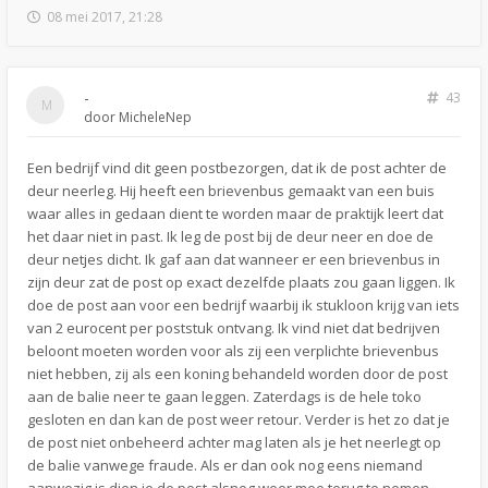
08 mei 2017, 21:28
-
43
door
MicheleNep
Een bedrijf vind dit geen postbezorgen, dat ik de post achter de
deur neerleg. Hij heeft een brievenbus gemaakt van een buis
waar alles in gedaan dient te worden maar de praktijk leert dat
het daar niet in past. Ik leg de post bij de deur neer en doe de
deur netjes dicht. Ik gaf aan dat wanneer er een brievenbus in
zijn deur zat de post op exact dezelfde plaats zou gaan liggen. Ik
doe de post aan voor een bedrijf waarbij ik stukloon krijg van iets
van 2 eurocent per poststuk ontvang. Ik vind niet dat bedrijven
beloont moeten worden voor als zij een verplichte brievenbus
niet hebben, zij als een koning behandeld worden door de post
aan de balie neer te gaan leggen. Zaterdags is de hele toko
gesloten en dan kan de post weer retour. Verder is het zo dat je
de post niet onbeheerd achter mag laten als je het neerlegt op
de balie vanwege fraude. Als er dan ook nog eens niemand