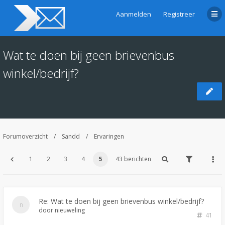
Aanmelden
Registreer
Wat te doen bij geen brievenbus
winkel/bedrijf?
Forumoverzicht
Sandd
Ervaringen
1
2
3
4
5
43 berichten
Re: Wat te doen bij geen brievenbus winkel/bedrijf?
door
nieuweling
41