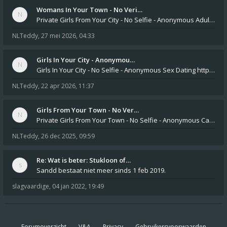
Womans In Your Town - No Veri…
Private Girls From Your City - No Selfie - Anonymous Adult Dating https://privatedates.live Private Girls In Your
NLTeddy
,
27 mei 2026, 04:33
Girls In Your City - Anonymou…
Girls In Your City - No Selfie - Anonymous Sex Dating https://SecretPrivat.com Womens In Your Town - Anonymous S
NLTeddy
,
22 apr 2026, 11:37
Girls From Your Town - No Ver…
Private Girls From Your Town - No Selfie - Anonymous Casual Dating https://PrivateLadyEscorts.com Private Lady In
NLTeddy
,
26 dec 2025, 09:59
Re: Wat is beter: Stukloon of…
Sandd bestaat niet meer sinds 1 feb 2019.
slagvaardige
,
04 jan 2022, 19:49
Forumoverzicht
V&A
Privacy
Gebruikersvoorwaarden