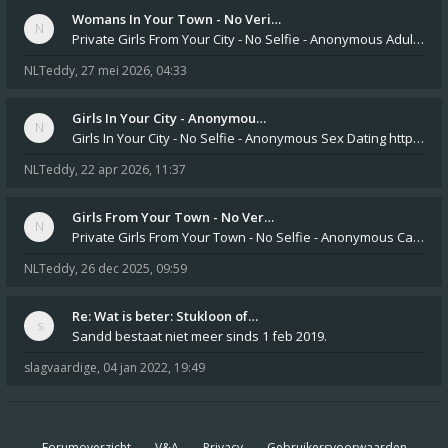
Womans In Your Town - No Veri…
Private Girls From Your City - No Selfie - Anonymous Adult Dating https://privatedates.live Private Girls In Your
NLTeddy
,
27 mei 2026, 04:33
Girls In Your City - Anonymou…
Girls In Your City - No Selfie - Anonymous Sex Dating https://SecretPrivat.com Womens In Your Town - Anonymous S
NLTeddy
,
22 apr 2026, 11:37
Girls From Your Town - No Ver…
Private Girls From Your Town - No Selfie - Anonymous Casual Dating https://PrivateLadyEscorts.com Private Lady In
NLTeddy
,
26 dec 2025, 09:59
Re: Wat is beter: Stukloon of…
Sandd bestaat niet meer sinds 1 feb 2019.
slagvaardige
,
04 jan 2022, 19:49
Forumoverzicht
V&A
Privacy
Gebruikersvoorwaarden