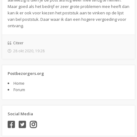
aanwezig is dien je de post alsnog weer mee terug te nemen.
Maar goed als het bedrijf er zeer grote problemen mee heeft dan
kan ik er ook voor kiezen het poststuk aan te vinken op de lijst
van bel poststuk. Daar waar ik dan een hogere vergoeding voor
ontvang.
Citeer
28 okt 2020, 19:28
Postbezorgers.org
Home
Forum
Social Media