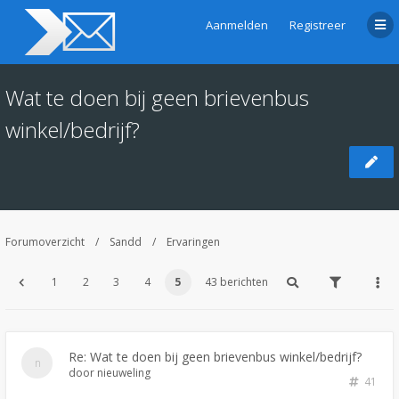
Aanmelden
Registreer
Wat te doen bij geen brievenbus
winkel/bedrijf?
Forumoverzicht
Sandd
Ervaringen
1
2
3
4
5
43 berichten
Re: Wat te doen bij geen brievenbus winkel/bedrijf?
door
nieuweling
41