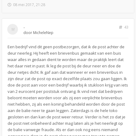
08 mei 2017, 21:28
-
43
door
MicheleNep
Een bedrijf vind dit geen postbezorgen, dat ik de post achter de
deur neerleg. Hij heeft een brievenbus gemaakt van een buis
waar alles in gedaan dient te worden maar de praktijk leert dat
het daar niet in past. Ik leg de post bij de deur neer en doe de
deur netjes dicht. Ik gaf aan dat wanneer er een brievenbus in
zijn deur zat de post op exact dezelfde plaats zou gaan liggen. Ik
doe de post aan voor een bedrijf waarbij ik stukloon krijg van iets
van 2 eurocent per poststuk ontvang. Ik vind niet dat bedrijven
beloont moeten worden voor als zij een verplichte brievenbus
niet hebben, zij als een koning behandeld worden door de post
aan de balie neer te gaan leggen. Zaterdags is de hele toko
gesloten en dan kan de post weer retour. Verder is het zo dat je
de post niet onbeheerd achter mag laten als je het neerlegt op
de balie vanwege fraude. Als er dan ook nog eens niemand