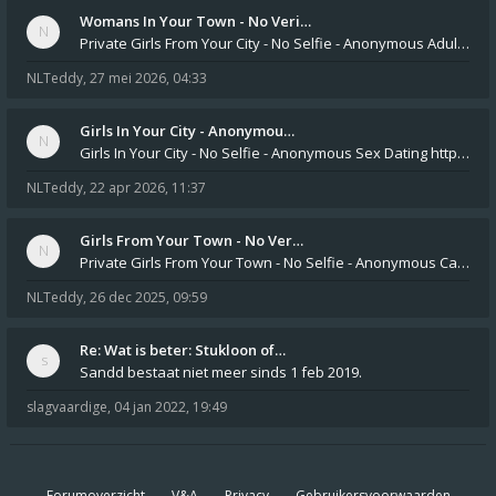
Womans In Your Town - No Veri…
Private Girls From Your City - No Selfie - Anonymous Adult Dating https://privatedates.live Private Girls In Your
NLTeddy
,
27 mei 2026, 04:33
Girls In Your City - Anonymou…
Girls In Your City - No Selfie - Anonymous Sex Dating https://SecretPrivat.com Womens In Your Town - Anonymous S
NLTeddy
,
22 apr 2026, 11:37
Girls From Your Town - No Ver…
Private Girls From Your Town - No Selfie - Anonymous Casual Dating https://PrivateLadyEscorts.com Private Lady In
NLTeddy
,
26 dec 2025, 09:59
Re: Wat is beter: Stukloon of…
Sandd bestaat niet meer sinds 1 feb 2019.
slagvaardige
,
04 jan 2022, 19:49
Forumoverzicht
V&A
Privacy
Gebruikersvoorwaarden