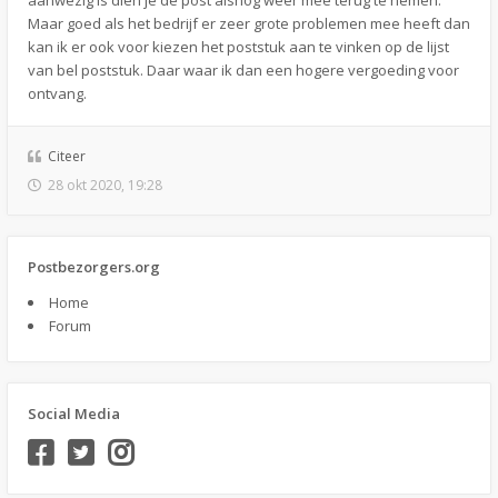
aanwezig is dien je de post alsnog weer mee terug te nemen.
Maar goed als het bedrijf er zeer grote problemen mee heeft dan
kan ik er ook voor kiezen het poststuk aan te vinken op de lijst
van bel poststuk. Daar waar ik dan een hogere vergoeding voor
ontvang.
Citeer
28 okt 2020, 19:28
Postbezorgers.org
Home
Forum
Social Media