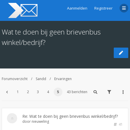
Aanmelden
Registreer
Wat te doen bij geen brievenbus
winkel/bedrijf?
Forumoverzicht
Sandd
Ervaringen
1
2
3
4
5
43 berichten
Re: Wat te doen bij geen brievenbus winkel/bedrijf?
door
nieuweling
41