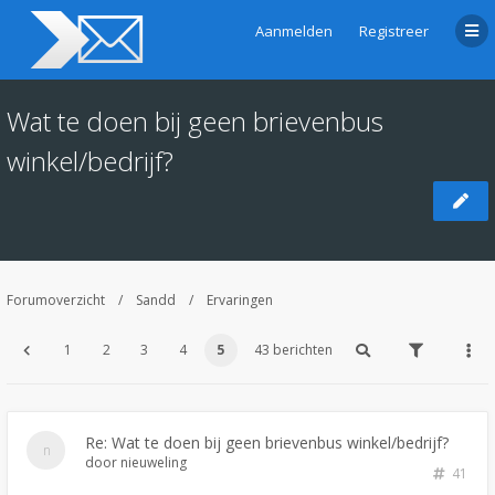
Aanmelden
Registreer
Wat te doen bij geen brievenbus
winkel/bedrijf?
Forumoverzicht
Sandd
Ervaringen
1
2
3
4
5
43 berichten
Re: Wat te doen bij geen brievenbus winkel/bedrijf?
door
nieuweling
41