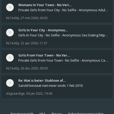
Womans In Your Town - No Veri…
Private Girls From Your City - No Selfie - Anonymous Adult Dating https://privatedates.live Private Girls In Your
NLTeddy
,
27 mei 2026, 04:33
Girls In Your City - Anonymou…
Girls In Your City - No Selfie - Anonymous Sex Dating https://SecretPrivat.com Womens In Your Town - Anonymous S
NLTeddy
,
22 apr 2026, 11:37
Girls From Your Town - No Ver…
Private Girls From Your Town - No Selfie - Anonymous Casual Dating https://PrivateLadyEscorts.com Private Lady In
NLTeddy
,
26 dec 2025, 09:59
Re: Wat is beter: Stukloon of…
Sandd bestaat niet meer sinds 1 feb 2019.
slagvaardige
,
04 jan 2022, 19:49
Forumoverzicht
V&A
Privacy
Gebruikersvoorwaarden