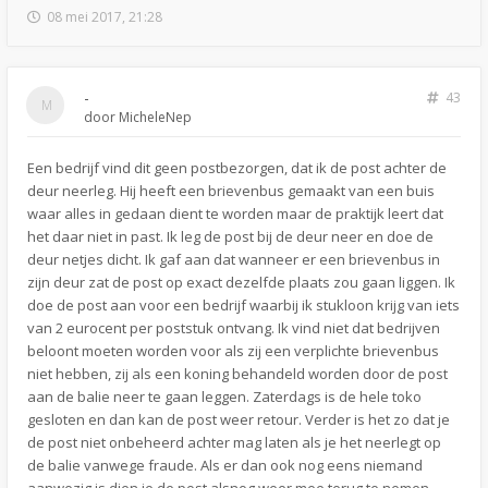
08 mei 2017, 21:28
-
43
door
MicheleNep
Een bedrijf vind dit geen postbezorgen, dat ik de post achter de
deur neerleg. Hij heeft een brievenbus gemaakt van een buis
waar alles in gedaan dient te worden maar de praktijk leert dat
het daar niet in past. Ik leg de post bij de deur neer en doe de
deur netjes dicht. Ik gaf aan dat wanneer er een brievenbus in
zijn deur zat de post op exact dezelfde plaats zou gaan liggen. Ik
doe de post aan voor een bedrijf waarbij ik stukloon krijg van iets
van 2 eurocent per poststuk ontvang. Ik vind niet dat bedrijven
beloont moeten worden voor als zij een verplichte brievenbus
niet hebben, zij als een koning behandeld worden door de post
aan de balie neer te gaan leggen. Zaterdags is de hele toko
gesloten en dan kan de post weer retour. Verder is het zo dat je
de post niet onbeheerd achter mag laten als je het neerlegt op
de balie vanwege fraude. Als er dan ook nog eens niemand