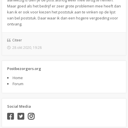
aanwezig is dien je de post alsnog weer mee terug te nemen.
Maar goed als het bedrijf er zeer grote problemen mee heeft dan
kan ik er ook voor kiezen het poststuk aan te vinken op de lijst
van bel poststuk. Daar waar ik dan een hogere vergoeding voor
ontvang.
Citeer
28 okt 2020, 19:28
Postbezorgers.org
Home
Forum
Social Media