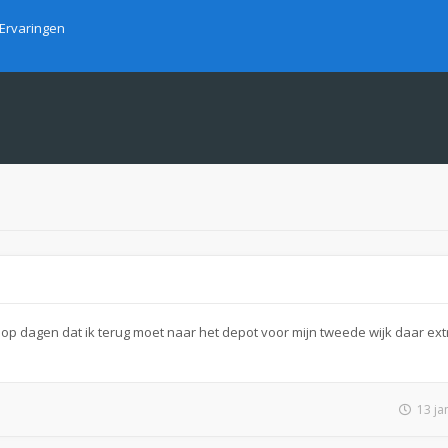
Ervaringen
p dagen dat ik terug moet naar het depot voor mijn tweede wijk daar extr
13 ja