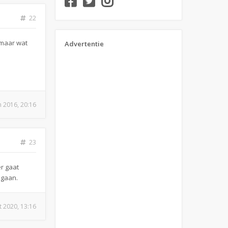
22
 maar wat
Advertentie
n 2016, 20:16
23
r gaat
ngaan.
t 2020, 13:16