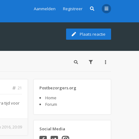
Aanmelden
Registreer
Plaats reactie
Postbezorgers.org
21
Home
a tijd voor
Forum
n 2016, 20:09
Social Media