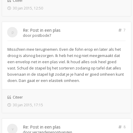
Citeer
30 jan 2015, 12:50
Re: Post in een plas
7
door
postbode7
Misschien mee terugnemen. Even de fohn erop en later als het
droog is alsnog bezorgen. Ik heb het nog niet meegemaakt dat
een envelop net in een plas viel. Ik houd alles ook heel goed
vast. Schud de stapel bij het sorteren zodanig op tafel dat alles
bovenaan in de stapel ligt zodat je je hand er goed omheen kunt
doen. Dan gaat er een elastiek omheen.
Citeer
30 jan 2015, 17:15
Re: Post in een plas
8
door
verzendenenontvangen