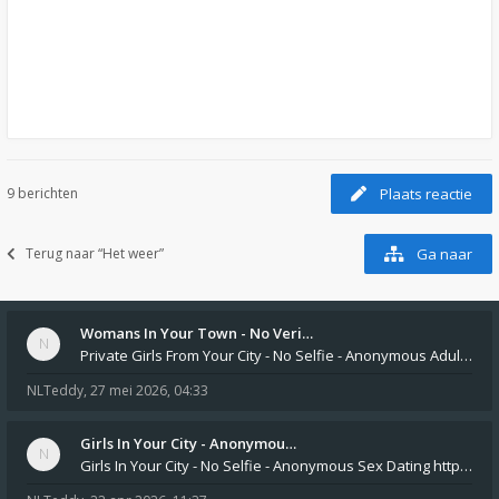
9 berichten
Plaats reactie
Terug naar “Het weer”
Ga naar
Womans In Your Town - No Veri…
Private Girls From Your City - No Selfie - Anonymous Adult Dating https://privatedates.live Private Girls In Your
NLTeddy
,
27 mei 2026, 04:33
Girls In Your City - Anonymou…
Girls In Your City - No Selfie - Anonymous Sex Dating https://SecretPrivat.com Womens In Your Town - Anonymous S