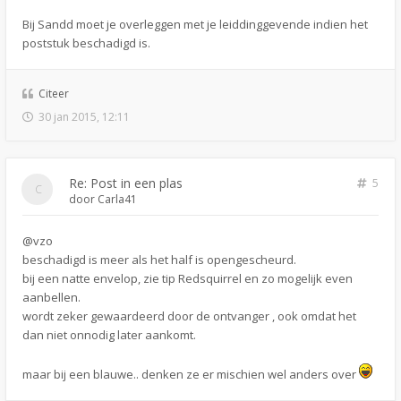
Bij Sandd moet je overleggen met je leiddinggevende indien het
poststuk beschadigd is.
Citeer
30 jan 2015, 12:11
Re: Post in een plas
5
door
Carla41
@vzo
beschadigd is meer als het half is opengescheurd.
bij een natte envelop, zie tip Redsquirrel en zo mogelijk even
aanbellen.
wordt zeker gewaardeerd door de ontvanger , ook omdat het
dan niet onnodig later aankomt.
maar bij een blauwe.. denken ze er mischien wel anders over