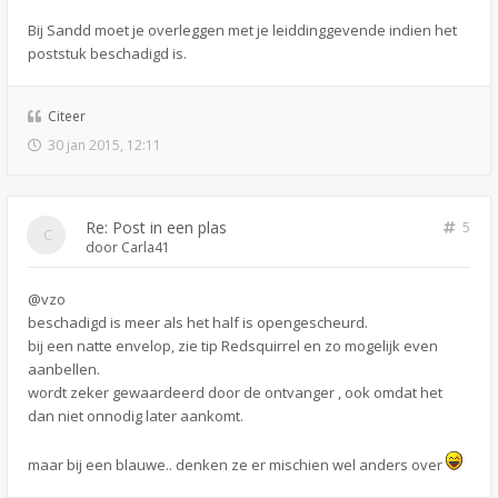
Bij Sandd moet je overleggen met je leiddinggevende indien het
poststuk beschadigd is.
Citeer
30 jan 2015, 12:11
Re: Post in een plas
5
door
Carla41
@vzo
beschadigd is meer als het half is opengescheurd.
bij een natte envelop, zie tip Redsquirrel en zo mogelijk even
aanbellen.
wordt zeker gewaardeerd door de ontvanger , ook omdat het
dan niet onnodig later aankomt.
maar bij een blauwe.. denken ze er mischien wel anders over