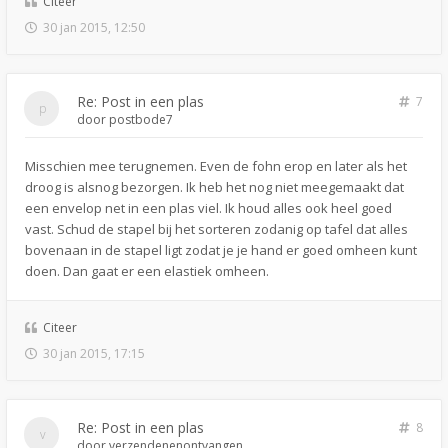
Citeer
30 jan 2015, 12:50
Re: Post in een plas
7
door
postbode7
Misschien mee terugnemen. Even de fohn erop en later als het
droog is alsnog bezorgen. Ik heb het nog niet meegemaakt dat
een envelop net in een plas viel. Ik houd alles ook heel goed
vast. Schud de stapel bij het sorteren zodanig op tafel dat alles
bovenaan in de stapel ligt zodat je je hand er goed omheen kunt
doen. Dan gaat er een elastiek omheen.
Citeer
30 jan 2015, 17:15
Re: Post in een plas
8
door
verzendenenontvangen