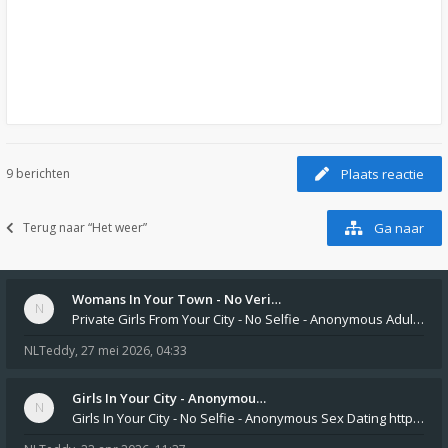
9 berichten
Plaats reactie
Terug naar “Het weer”
Ga naar
Womans In Your Town - No Veri…
Private Girls From Your City - No Selfie - Anonymous Adult Dating https://privatedates.live Private Girls In Your
NLTeddy
,
27 mei 2026, 04:33
Girls In Your City - Anonymou…
Girls In Your City - No Selfie - Anonymous Sex Dating https://SecretPrivat.com Womens In Your Town - Anonymous S