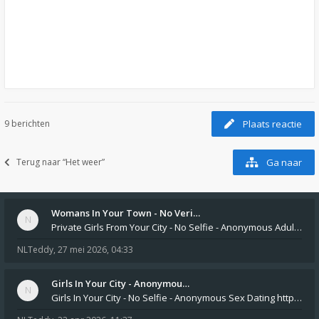
9 berichten
Plaats reactie
Terug naar “Het weer”
Ga naar
Womans In Your Town - No Veri…
Private Girls From Your City - No Selfie - Anonymous Adult Dating https://privatedates.live Private Girls In Your
NLTeddy
,
27 mei 2026, 04:33
Girls In Your City - Anonymou…
Girls In Your City - No Selfie - Anonymous Sex Dating https://SecretPrivat.com Womens In Your Town - Anonymous S