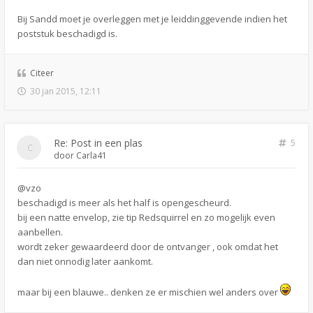
Bij Sandd moet je overleggen met je leiddinggevende indien het
poststuk beschadigd is.
Citeer
30 jan 2015, 12:11
Re: Post in een plas
5
door
Carla41
@vzo
beschadigd is meer als het half is opengescheurd.
bij een natte envelop, zie tip Redsquirrel en zo mogelijk even
aanbellen.
wordt zeker gewaardeerd door de ontvanger , ook omdat het
dan niet onnodig later aankomt.
maar bij een blauwe.. denken ze er mischien wel anders over