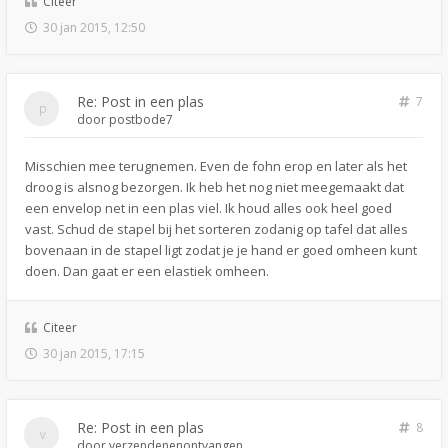
Citeer
30 jan 2015, 12:50
Re: Post in een plas
7
door
postbode7
Misschien mee terugnemen. Even de fohn erop en later als het
droog is alsnog bezorgen. Ik heb het nog niet meegemaakt dat
een envelop net in een plas viel. Ik houd alles ook heel goed
vast. Schud de stapel bij het sorteren zodanig op tafel dat alles
bovenaan in de stapel ligt zodat je je hand er goed omheen kunt
doen. Dan gaat er een elastiek omheen.
Citeer
30 jan 2015, 17:15
Re: Post in een plas
8
door
verzendenenontvangen