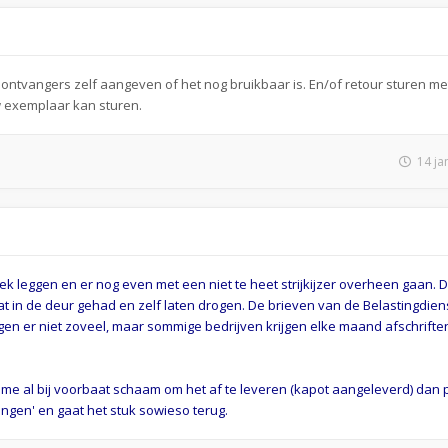
ntvangers zelf aangeven of het nog bruikbaar is. En/of retour sturen met 
w exemplaar kan sturen.
14 ja
 leggen en er nog even met een niet te heet strijkijzer overheen gaan. 
 in de deur gehad en zelf laten drogen. De brieven van de Belastingdiens
rijgen er niet zoveel, maar sommige bedrijven krijgen elke maand afschrift
 me al bij voorbaat schaam om het af te leveren (kapot aangeleverd) dan p
ngen' en gaat het stuk sowieso terug.