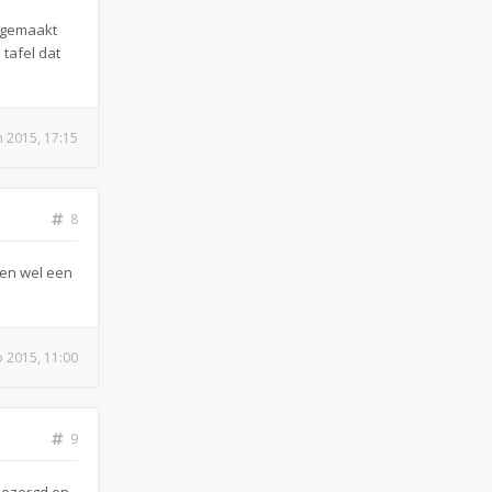
eegemaakt
 tafel dat
n 2015, 17:15
8
ien wel een
b 2015, 11:00
9