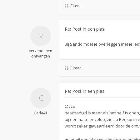
Citeer
Re: Post in een plas
Bij Sandd moet je overleggen met je le
verzendenen
ontvangen
Citeer
Re: Post in een plas
@vzo
beschadigd is meer als het half is ope
Carla41
bij een natte envelop, zie tip Redsquirr
wordt zeker gewaardeerd door de ontva
maar bij een blauwe.. denken ze er mi