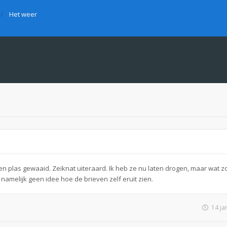
Het weer
een plas gewaaid. Zeiknat uiteraard. Ik heb ze nu laten drogen, maar wat zo
amelijk geen idee hoe de brieven zelf eruit zien.
14 ja