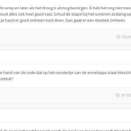
 erop en later als het droog is alsnog bezorgen. Ik heb het nog niet m
 houd alles ook heel goed vast. Schud de stapel bij het sorteren zodanig op
 je je hand er goed omheen kunt doen. Dan gaat er een elastiek omheen.
30 ja
e hand van de code dat op het venstertje van de enveloppe staat missch
ststuk?
01 fe