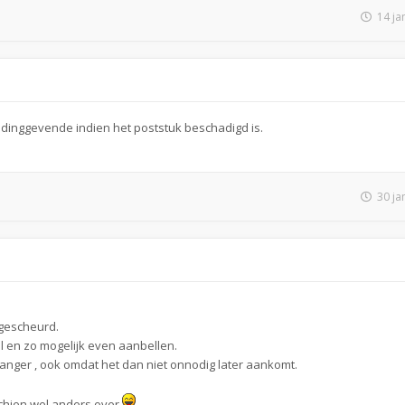
14 ja
iddinggevende indien het poststuk beschadigd is.
30 ja
ngescheurd.
el en zo mogelijk even aanbellen.
nger , ook omdat het dan niet onnodig later aankomt.
schien wel anders over