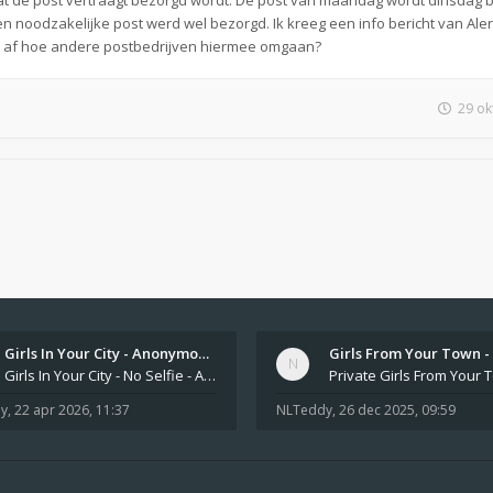
dat de post vertraagt bezorgd wordt. De post van maandag wordt dinsdag 
noodzakelijke post werd wel bezorgd. Ik kreeg een info bericht van Alert
me af hoe andere postbedrijven hiermee omgaan?
29 ok
Girls In Your City - Anonymou…
Girls In Your City - No Selfie - Anonymous Sex Dating https://SecretPrivat.com Womens In Your Town - Anonymous S
y
,
22 apr 2026, 11:37
NLTeddy
,
26 dec 2025, 09:59