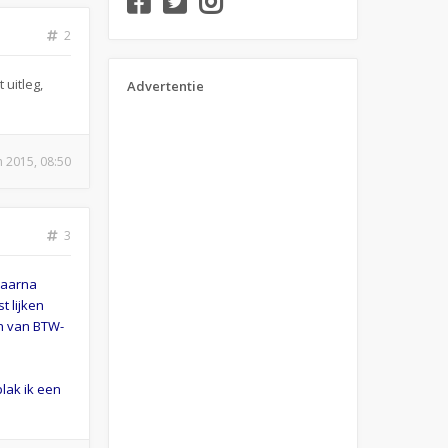
2
uitleg,
Advertentie
n 2015, 08:50
3
Daarna
t lijken
en van BTW-
lak ik een