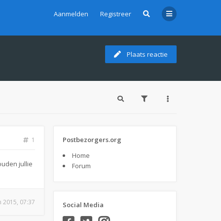
Aanmelden
Registreer
Plaats reactie
Postbezorgers.org
1
Home
uden jullie
Forum
n 2015, 07:37
Social Media