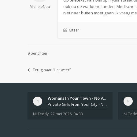
Op teletekst van Omrop Fryslan staat 
ook op de waddeneilanden. Medische en 
MicheleNep
niet naar buiten moet gaan. Ik vraag 
Citeer
9 berichten
Terug naar “Het weer”
Womans In Your Town - No Veri…
Private Girls From Your City - No Selfie - Anonymous Adult Dating https://privatedates.live Private Girls In Your
NLTeddy
,
27 mei 2026, 04:33
NLTedd