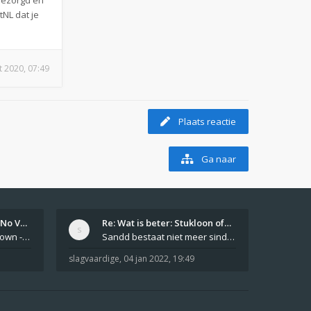
bezorgd en
NL dat je
t 2020, 07:49
Plaats reactie
Ga naar
Girls From Your Town - No Ver…
Re: Wat is beter: Stukloon of…
Private Girls From Your Town - No Selfie - Anonymous Casual Dating https://PrivateLadyEscorts.com Private Lady In
Sandd bestaat niet meer sinds 1 feb 2019.
slagvaardige
,
04 jan 2022, 19:49