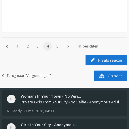
1
2
3
4
5
41 berichten
Plaats reactie
Terug naar “Vergoedingen”
Ga naar
Womans In Your Town - No Veri…
Private Girls From Your City - No Selfie - Anonymous Adult Dating https://privatedates.live Private Girls In Your
NLTeddy
,
27 mei 2026, 04:33
Girls In Your City - Anonymou…