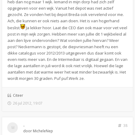
heb dan nog maar 1 wijk. Iemand in mijn dorp had zich zelf
opgegeven voor een wijk. Vanuit het depot was niet actief
gezocht. Ze vonden het bij depot Breda ook vervelend voor me.
Ach, die kunnen er ook niets aan doen. Het is van hogerhand
beslist.
Ja lekker hoor. Laat die CEO dan ook maar voor vet veel
post in mijn wijk zorgen. Hebben meer van jullie dit 1 wijkbeleid al
aan den lijve ondervonden? Wat vonden jullie hiervan? Meer
post? Neckermann is gestopt, de diepvriesman heeft nu een
dikke catalogus voor 2012/2013 uitgegeven dus daar komt ook
even niets meer van. En de Intermediair is digitaal gegaan. En van
die lage aantallen in juli word ik ook niet vrolijk. Hoewel die lage
aantallen met dat warme weer het wat minder bezwaarlijk is. Het
wordt morgen 30 graden. Puf puf.Werk ze.
Citeer
26 jul 2012, 19:07
-
38
door
MicheleNep