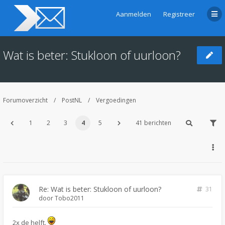
Aanmelden
Registreer
Wat is beter: Stukloon of uurloon?
Forumoverzicht
PostNL
Vergoedingen
1
2
3
4
5
41 berichten
Re: Wat is beter: Stukloon of uurloon?
31
door
Tobo2011
2x de helft.