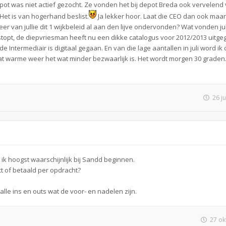
pot was niet actief gezocht. Ze vonden het bij depot Breda ook vervelend
Het is van hogerhand beslist.
Ja lekker hoor. Laat die CEO dan ook maar
er van jullie dit 1 wijkbeleid al aan den lijve ondervonden? Wat vonden jul
topt, de diepvriesman heeft nu een dikke catalogus voor 2012/2013 uitg
 Intermediair is digitaal gegaan. En van die lage aantallen in juli word ik 
dat warme weer het wat minder bezwaarlijk is. Het wordt morgen 30 graden
26 j
ik hoogst waarschijnlijk bij Sandd beginnen.
ct of betaald per opdracht?
lle ins en outs wat de voor- en nadelen zijn.
27 ok