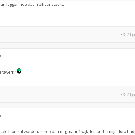
gaan leggen hoe dat in elkaar steekt.
24 j
?
igerswerk?
24 j
?
tale loon zal worden. Ik heb dan nog maar 1 wijk. Iemand in mijn dorp had 