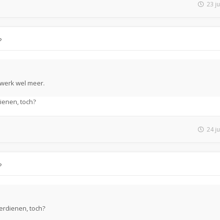
23 j
?
k werk wel meer.
ienen, toch?
24 j
?
erdienen, toch?