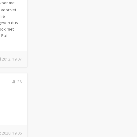
 voor me.
 voor vet
lie
egeven dus
ook niet
. Puf
ul 2012, 19:07
38
t 2020, 19:06