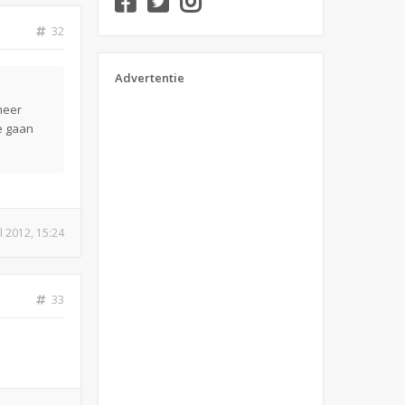
32
Advertentie
 meer
e gaan
ul 2012, 15:24
33