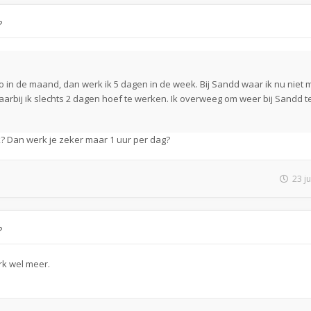
?
euro in de maand, dan werk ik 5 dagen in de week. Bij Sandd waar ik nu niet
arbij ik slechts 2 dagen hoef te werken. Ik overweeg om weer bij Sandd t
? Dan werk je zeker maar 1 uur per dag?
23 j
?
rk wel meer.