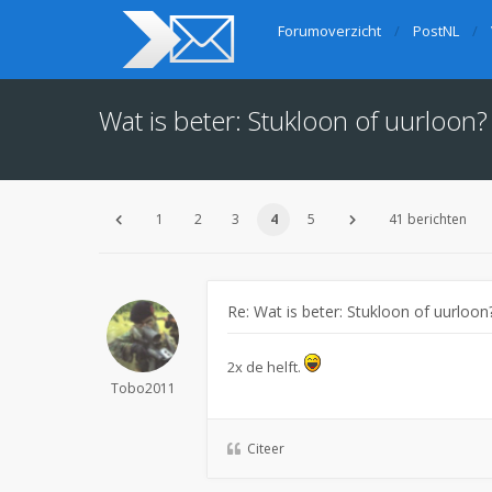
Forumoverzicht
PostNL
Wat is beter: Stukloon of uurloon?
1
2
3
4
5
41 berichten
Re: Wat is beter: Stukloon of uurloon
2x de helft.
Tobo2011
Citeer