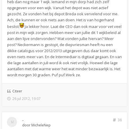
heb dan nog maar 1 wijk. Iemand in mijn dorp had zich zelf
opgegeven voor een wijk. Vanuit het depot was niet actief
gezocht. Ze vonden het bij depot Breda ook vervelend voor me.
Ach, die kunnen er ook niets aan doen. Het is van hogerhand
beslist.
Ja lekker hoor. Laat die CEO dan ook maar voor vet veel
post in mijn wijk zorgen. Hebben meer van jullie dit 1 wijkbeleid al
aan den lijve ondervonden? Wat vonden jullie hiervan? Meer
post? Neckermann is gestopt, de diepvriesman heeft nu een
dikke catalogus voor 2012/2013 uitgegeven dus daar komt ook
even niets meer van. En de Intermediair is digitaal gegaan. En van
die lage aantallen in juli word ik ook niet vrolijk. Hoewel die lage
aantallen met dat warme weer het wat minder bezwaarlijk is. Het
wordt morgen 30 graden. Puf puf.Werk ze.
Citeer
26 jul 2012, 19:07
-
38
door
MicheleNep