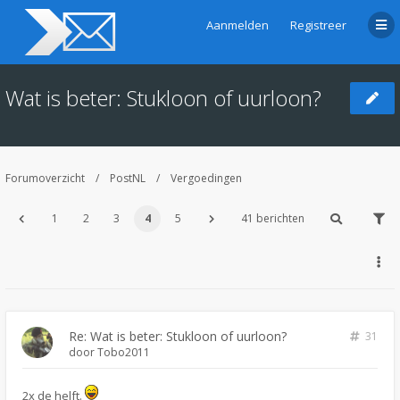
Aanmelden
Registreer
Wat is beter: Stukloon of uurloon?
Forumoverzicht
PostNL
Vergoedingen
1
2
3
4
5
41 berichten
Re: Wat is beter: Stukloon of uurloon?
31
door
Tobo2011
2x de helft.