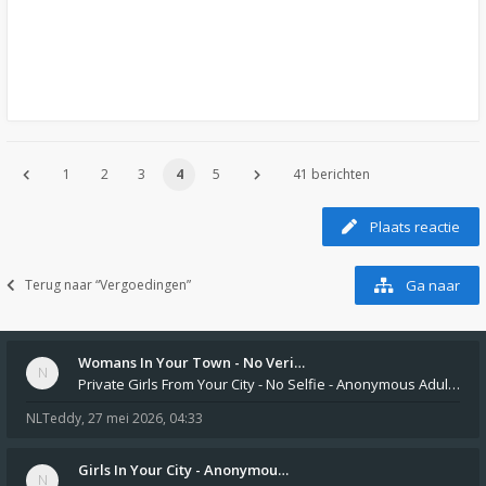
1
2
3
4
5
41 berichten
Plaats reactie
Terug naar “Vergoedingen”
Ga naar
Womans In Your Town - No Veri…
Private Girls From Your City - No Selfie - Anonymous Adult Dating https://privatedates.live Private Girls In Your
NLTeddy
,
27 mei 2026, 04:33
Girls In Your City - Anonymou…