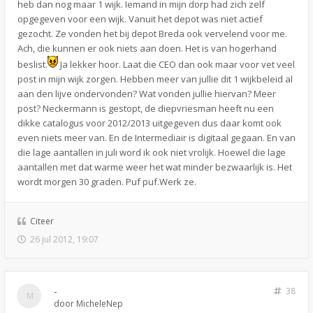
heb dan nog maar 1 wijk. Iemand in mijn dorp had zich zelf
opgegeven voor een wijk. Vanuit het depot was niet actief
gezocht. Ze vonden het bij depot Breda ook vervelend voor me.
Ach, die kunnen er ook niets aan doen. Het is van hogerhand
beslist.
Ja lekker hoor. Laat die CEO dan ook maar voor vet veel
post in mijn wijk zorgen. Hebben meer van jullie dit 1 wijkbeleid al
aan den lijve ondervonden? Wat vonden jullie hiervan? Meer
post? Neckermann is gestopt, de diepvriesman heeft nu een
dikke catalogus voor 2012/2013 uitgegeven dus daar komt ook
even niets meer van. En de Intermediair is digitaal gegaan. En van
die lage aantallen in juli word ik ook niet vrolijk. Hoewel die lage
aantallen met dat warme weer het wat minder bezwaarlijk is. Het
wordt morgen 30 graden. Puf puf.Werk ze.
Citeer
26 jul 2012, 19:07
-
38
door
MicheleNep