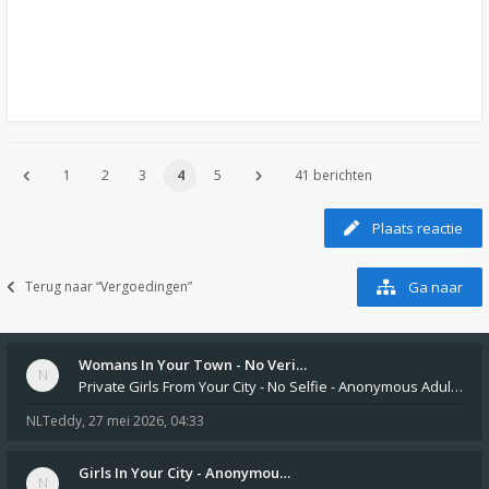
1
2
3
4
5
41 berichten
Plaats reactie
Terug naar “Vergoedingen”
Ga naar
Womans In Your Town - No Veri…
Private Girls From Your City - No Selfie - Anonymous Adult Dating https://privatedates.live Private Girls In Your
NLTeddy
,
27 mei 2026, 04:33
Girls In Your City - Anonymou…