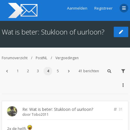
Aanmelden
Registreer
Wat is beter: Stukloon of uurloon?
Forumoverzicht
PostNL
Vergoedingen
1
2
3
4
5
41 berichten
Re: Wat is beter: Stukloon of uurloon?
31
door
Tobo2011
2x de helft.