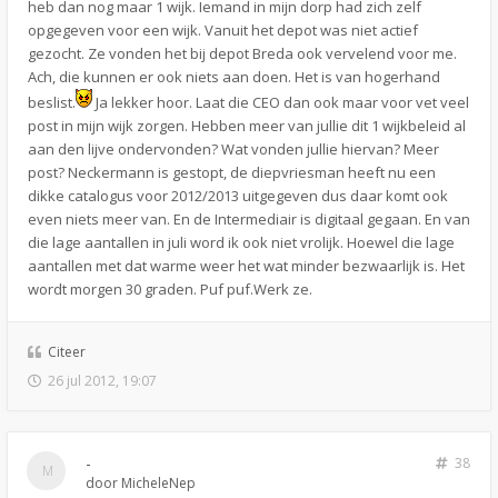
heb dan nog maar 1 wijk. Iemand in mijn dorp had zich zelf
opgegeven voor een wijk. Vanuit het depot was niet actief
gezocht. Ze vonden het bij depot Breda ook vervelend voor me.
Ach, die kunnen er ook niets aan doen. Het is van hogerhand
beslist.
Ja lekker hoor. Laat die CEO dan ook maar voor vet veel
post in mijn wijk zorgen. Hebben meer van jullie dit 1 wijkbeleid al
aan den lijve ondervonden? Wat vonden jullie hiervan? Meer
post? Neckermann is gestopt, de diepvriesman heeft nu een
dikke catalogus voor 2012/2013 uitgegeven dus daar komt ook
even niets meer van. En de Intermediair is digitaal gegaan. En van
die lage aantallen in juli word ik ook niet vrolijk. Hoewel die lage
aantallen met dat warme weer het wat minder bezwaarlijk is. Het
wordt morgen 30 graden. Puf puf.Werk ze.
Citeer
26 jul 2012, 19:07
-
38
door
MicheleNep