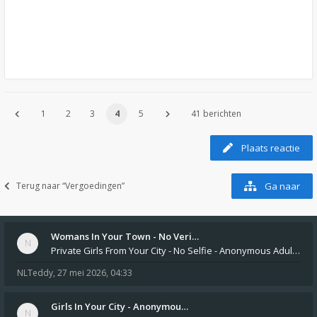
1
2
3
4
5
41 berichten
Plaats reactie
Terug naar “Vergoedingen”
Ga naar
Womans In Your Town - No Veri…
Private Girls From Your City - No Selfie - Anonymous Adult Dating https://privatedates.live Private Girls In Your
NLTeddy
,
27 mei 2026, 04:33
Girls In Your City - Anonymou…