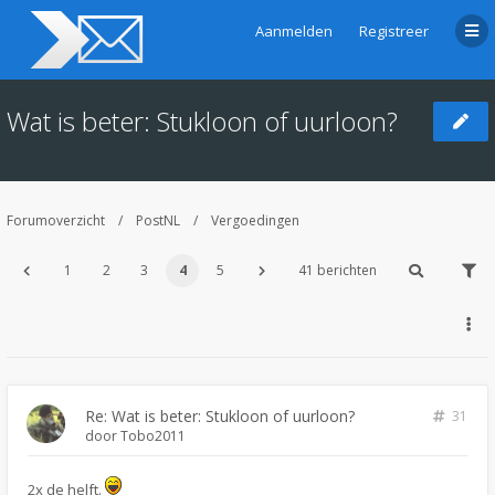
Aanmelden
Registreer
Wat is beter: Stukloon of uurloon?
Forumoverzicht
PostNL
Vergoedingen
1
2
3
4
5
41 berichten
Re: Wat is beter: Stukloon of uurloon?
31
door
Tobo2011
2x de helft.